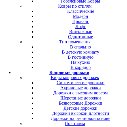
Гобеленовые Ковры
Ковры по стилям
Классические
Модерн
Прованс
Лофт
Винтажные
Однотонные
Тип помещения
В спальню
В детскую комнату
В гостинную
На кухню
В коридор
Ковровые дорожки
Виды ковровых дорожек
Синтетические дорожки
Акриловые дорожки
Дорожки с высоким ворсом
Шерстяные дорожки
Безворсовые Дорожки
Детские дорожки
Дорожки высокой плотности
Дорожки на резиновой основе
По стилям