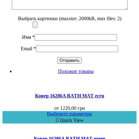
Выбрать картинки (maxsize: 2000kB, max files: 2)
Имя
*
Email
*
Похожие товары
Ковер 16286A BATH MAT ecru
от
1220,00
грн
Выберите параметры
Quick View
Ковер 16286A BATH MAT green