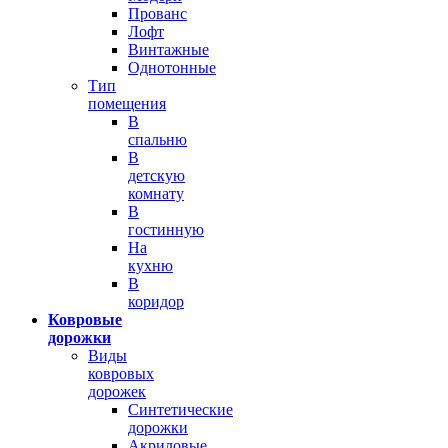
Прованс
Лофт
Винтажные
Однотонные
Тип
помещения
В
спальню
В
детскую
комнату
В
гостинную
На
кухню
В
коридор
Ковровые
дорожки
Виды
ковровых
дорожек
Синтетические
дорожки
Акриловые