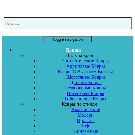
Toggle navigation
Ковры
Виды ковров
Синтетические Ковры
Акриловые Ковры
Ковры С Высоким Ворсом
Шерстяные Ковры
Детские Ковры
Безворсовые Ковры
Вискозные Ковры
Гобеленовые Ковры
Ковры по стилям
Классические
Модерн
Прованс
Лофт
Винтажные