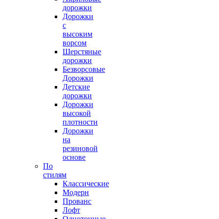
дорожки
Дорожки
с
высоким
ворсом
Шерстяные
дорожки
Безворсовые
Дорожки
Детские
дорожки
Дорожки
высокой
плотности
Дорожки
на
резиновой
основе
По
стилям
Классические
Модерн
Прованс
Лофт
Однотонные