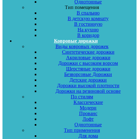
Однотонные
Тип помещения
В спальню
В детскую комнату
В гостинную
На кухню
В коридор
Ковровые дорожки
Виды ковровых дорожек
Синтетические дорожки
Акриловые дорожки
Дорожки с высоким ворсом
Шерстяные дорожки
Безворсовые Дорожки
Детские дорожки
Дорожки высокой плотности
Дорожки на резиновой основе
По стилям
Классические
Модерн
Прованс
Лофт
Однотонные
Тип применения
Для дома