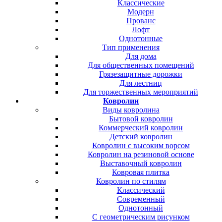
Классические
Модерн
Прованс
Лофт
Однотонные
Тип применения
Для дома
Для общественных помещений
Грязезащитные дорожки
Для лестниц
Для торжественных мероприятий
Ковролин
Виды ковролина
Бытовой ковролин
Коммерческий ковролин
Детский ковролин
Ковролин с высоким ворсом
Ковролин на резиновой основе
Выставочный ковролин
Ковровая плитка
Ковролин по стилям
Классический
Современный
Однотонный
С геометрическим рисунком