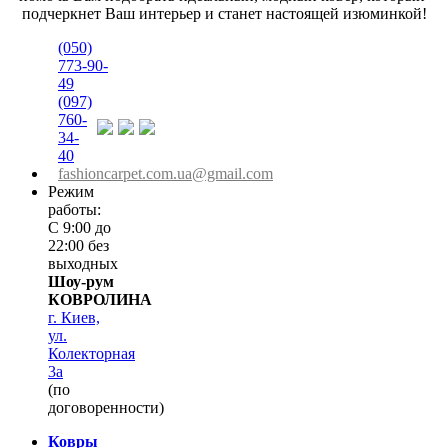
подчеркнет Ваш интерьер и станет настоящей изюминкой!
(050)
773-90-
49
(097)
760-
34-
40
fashioncarpet.com.ua@gmail.com
Режим
работы:
С 9:00 до
22:00 без
выходных
Шоу-рум
КОВРОЛИНА
г. Киев,
ул.
Колекторная
3а
(по
договоренности)
Ковры