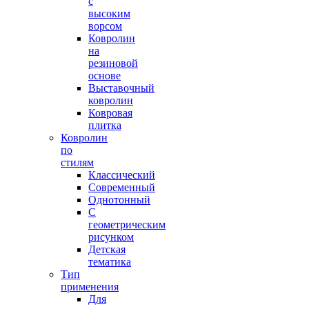
с
высоким
ворсом
Ковролин
на
резиновой
основе
Выставочный
ковролин
Ковровая
плитка
Ковролин
по
стилям
Классический
Современный
Однотонный
С
геометрическим
рисунком
Детская
тематика
Тип
применения
Для