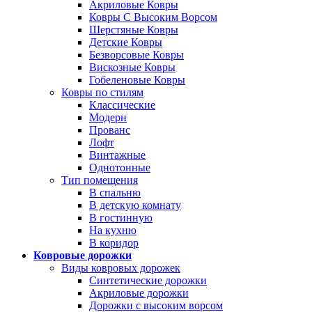
Акриловые Ковры
Ковры С Высоким Ворсом
Шерстяные Ковры
Детские Ковры
Безворсовые Ковры
Вискозные Ковры
Гобеленовые Ковры
Ковры по стилям
Классические
Модерн
Прованс
Лофт
Винтажные
Однотонные
Тип помещения
В спальню
В детскую комнату
В гостинную
На кухню
В коридор
Ковровые дорожки
Виды ковровых дорожек
Синтетические дорожки
Акриловые дорожки
Дорожки с высоким ворсом