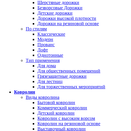
Шерстяные дорожки
Безворсовые Дорожки
Детские дорожки
Дорожки высокой плотности
Дорожки на резиновой основе
По стилям
Классические
Модерн
Прованс
Лофт
Однотонные
Тип применения
Для дома
Для общественных помещений
Грязезащитные дорожки
Для лестниц
Для торжественных мероприятий
Ковролин
Виды ковролина
Бытовой ковролин
Коммерческий ковролин
Детский ковролин
Ковролин с высоким ворсом
Ковролин на резиновой основе
Выставочный ковролин