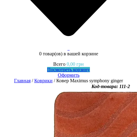
0
0 товар(ов)
в вашей корзине
Всего
0,00
грн
Посмотреть корзину
Оформить
Главная
/
Коврики
/ Ковер Maximus symphony ginger
Код-товара: 111-2