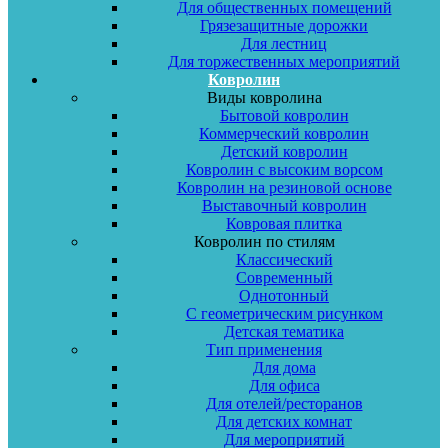
Для общественных помещений
Грязезащитные дорожки
Для лестниц
Для торжественных мероприятий
Ковролин
Виды ковролина
Бытовой ковролин
Коммерческий ковролин
Детский ковролин
Ковролин с высоким ворсом
Ковролин на резиновой основе
Выставочный ковролин
Ковровая плитка
Ковролин по стилям
Классический
Современный
Однотонный
С геометрическим рисунком
Детская тематика
Тип применения
Для дома
Для офиса
Для отелей/ресторанов
Для детских комнат
Для мероприятий