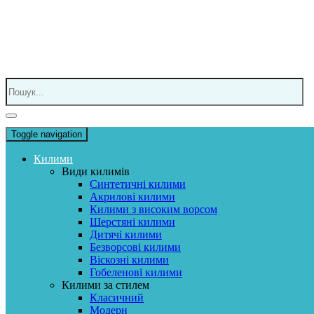
Toggle navigation
Килими
Види килимів
Синтетичні килими
Акрилові килими
Килими з високим ворсом
Шерстяні килими
Дитячі килими
Безворсові килими
Віскозні килими
Гобеленові килими
Килими за стилем
Класичний
Модерн