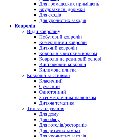
Для громадських приміщень
Брудозахисні доріжки
Для сходів
Для урочистих заходів
Ковролін
Види ковроліну
Побутовий ковролін
Комерційний ковролін
Дитячий ковролін
Ковролін з високим ворсом
Ковролін на резиновій основі
Виставковий ковролін
Килимова плитка
Ковролін за стилями
Класичний
Сучасний
Однотонний
З геометричним малюнком
Дитяча тематика
Тип застосування
Для дому
Для офісу
Для готелів/ресторанів
Для дитячих кімнат
Для урочистих заходів