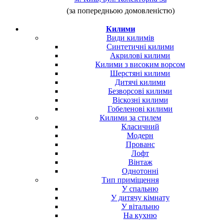
(за попередньою домовленістю)
Килими
Види килимів
Синтетичні килими
Акрилові килими
Килими з високим ворсом
Шерстяні килими
Дитячі килими
Безворсові килими
Віскозні килими
Гобеленові килими
Килими за стилем
Класичний
Модерн
Прованс
Лофт
Вінтаж
Однотонні
Тип приміщення
У спальню
У дитячу кімнату
У вітальню
На кухню