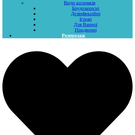
Види килимків
Брудозахисні
Дезінфекційні
Ігрові
Для Ванної
Придверні
Розпродаж
Меню