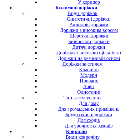
У коридор
Килимові доріжки
Види доріжок
Синтетичні доріжки
Акрилові доріжки
Доріжки з високим ворсом
Шерстяні доріжки
Безворсові доріжки
Дитячі доріжки
Доріжки з високою щільністю
Доріжки на резиновій основі
Доріжки за стилем
Класичні
Модерн
Прованс
Лофт
Однотонні
Тип застосування
Для дому
Для громадських приміщень
Брудозахисні доріжки
Для сходів
Для урочистих заходів
Ковролін
Види ковроліну