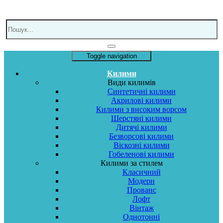
Toggle navigation
Килими
Види килимів
Синтетичні килими
Акрилові килими
Килими з високим ворсом
Шерстяні килими
Дитячі килими
Безворсові килими
Віскозні килими
Гобеленові килими
Килими за стилем
Класичний
Модерн
Прованс
Лофт
Вінтаж
Однотонні