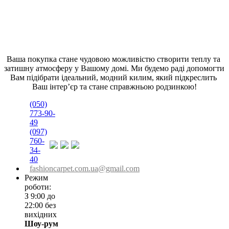
Ваша покупка стане чудовою можливістю створити теплу та 
затишну атмосферу у Вашому домі. Ми будемо раді допомогти 
Вам підібрати ідеальний, модний килим, який підкреслить 
Ваш інтер’єр та стане справжньою родзинкою!
(050)
773-90-
49
(097)
760-
34-
40
fashioncarpet.com.ua@gmail.com
Режим
роботи:
З 9:00 до
22:00 без
вихідних
Шоу-рум