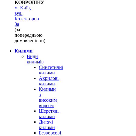
КОВРОЛІНУ
м. Київ,
вул.
Колекторна
3а
(за
попередньою
домовленістю)
Килими
Види
килимів
Синтетичні
килими
Акрилові
килими
Килими
з
високим
ворсом
Шерстяні
килими
Дитячі
килими
Безворсові