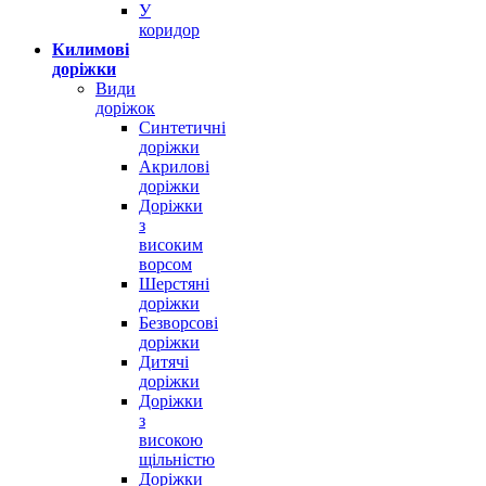
У
коридор
Килимові
доріжки
Види
доріжок
Синтетичні
доріжки
Акрилові
доріжки
Доріжки
з
високим
ворсом
Шерстяні
доріжки
Безворсові
доріжки
Дитячі
доріжки
Доріжки
з
високою
щільністю
Доріжки