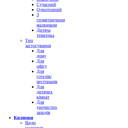
Сучасний
Однотонний
З
геометричним
малюнком
Дитяча
тематика
Тип
застосування
Для
дому
Для
офісу
Для
готелів/
ресторанів
Для
дитячих
кімнат
Для
урочистих
заходів
Килимки
Види
килимків