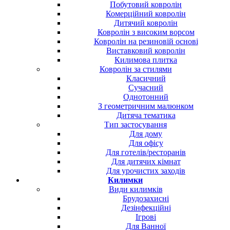
Побутовий ковролін
Комерційний ковролін
Дитячий ковролін
Ковролін з високим ворсом
Ковролін на резиновій основі
Виставковий ковролін
Килимова плитка
Ковролін за стилями
Класичний
Сучасний
Однотонний
З геометричним малюнком
Дитяча тематика
Тип застосування
Для дому
Для офісу
Для готелів/ресторанів
Для дитячих кімнат
Для урочистих заходів
Килимки
Види килимків
Брудозахисні
Дезінфекційні
Ігрові
Для Ванної