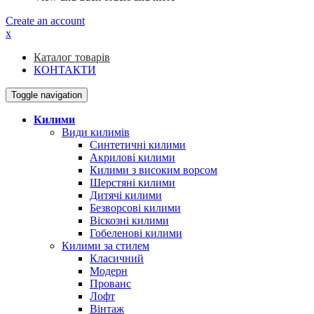
Create an account
x
Каталог товарів
КОНТАКТИ
Toggle navigation
Килими
Види килимів
Синтетичні килими
Акрилові килими
Килими з високим ворсом
Шерстяні килими
Дитячі килими
Безворсові килими
Віскозні килими
Гобеленові килими
Килими за стилем
Класичний
Модерн
Прованс
Лофт
Вінтаж