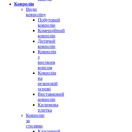
Ковролін
Види
ковроліну
Побутовий
ковролін
Комерційний
ковролін
Дитячий
ковролін
Ковролін
з
високим
ворсом
Ковролін
на
резиновій
основі
Виставковий
ковролін
Килимова
плитка
Ковролін
за
стилями
Класичний