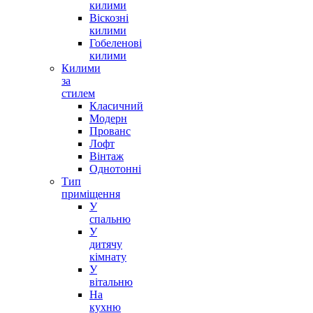
килими
Віскозні
килими
Гобеленові
килими
Килими
за
стилем
Класичний
Модерн
Прованс
Лофт
Вінтаж
Однотонні
Тип
приміщення
У
спальню
У
дитячу
кімнату
У
вітальню
На
кухню