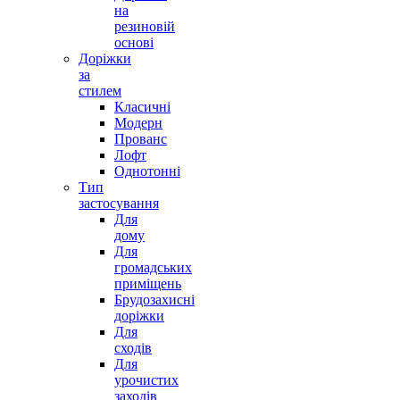
на
резиновій
основі
Доріжки
за
стилем
Класичні
Модерн
Прованс
Лофт
Однотонні
Тип
застосування
Для
дому
Для
громадських
приміщень
Брудозахисні
доріжки
Для
сходів
Для
урочистих
заходів