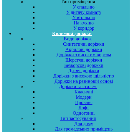
Тип приміщення
У спальню
У дитячу кімнату
У вітальню
На кухню
У коридор
Килимові доріжки
Види доріжок
Синтетичні доріжки
Акрилові доріжки
Доріжки з високим ворсом
Шерстяні доріжки
Безворсові доріжки
Дитячі доріжки
Доріжки з високою щільністю
Доріжки на резиновій основі
Доріжки за стилем
Класичні
Модерн
Прованс
Лофт
Однотонні
Тип застосування
Для дому
Для громадських приміщень