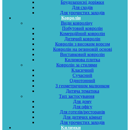
Брудозахисні доріжки
Для сходів
Для урочистих заходів
Ковролін
Види ковроліну
Побутовий ковролін
Комерційний ковролін
Дитячий ковролін
Ковролін з високим ворсом
Ковролін на резиновій основі
Виставковий ковролін
Килимова плитка
Ковролін за стилями
Класичний
Сучасний
Однотонний
З геометричним малюнком
Дитяча тематика
Тип застосування
Для дому
Для офісу
Для готелів/ресторанів
Для дитячих кімнат
Для урочистих заходів
Килимки