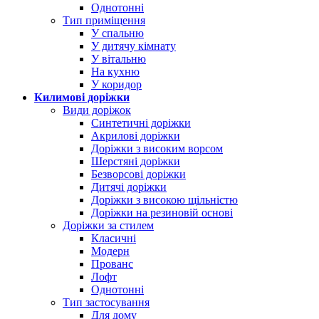
Однотонні
Тип приміщення
У спальню
У дитячу кімнату
У вітальню
На кухню
У коридор
Килимові доріжки
Види доріжок
Синтетичні доріжки
Акрилові доріжки
Доріжки з високим ворсом
Шерстяні доріжки
Безворсові доріжки
Дитячі доріжки
Доріжки з високою щільністю
Доріжки на резиновій основі
Доріжки за стилем
Класичні
Модерн
Прованс
Лофт
Однотонні
Тип застосування
Для дому