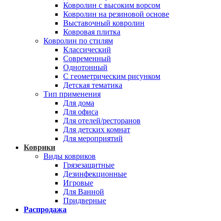
Ковролин с высоким ворсом
Ковролин на резиновой основе
Выставочный ковролин
Ковровая плитка
Ковролин по стилям
Классический
Современный
Однотонный
С геометрическим рисунком
Детская тематика
Тип применения
Для дома
Для офиса
Для отелей/ресторанов
Для детских комнат
Для мероприятий
Коврики
Виды ковриков
Грязезащитные
Дезинфекционные
Игровые
Для Ванной
Придверные
Распродажа