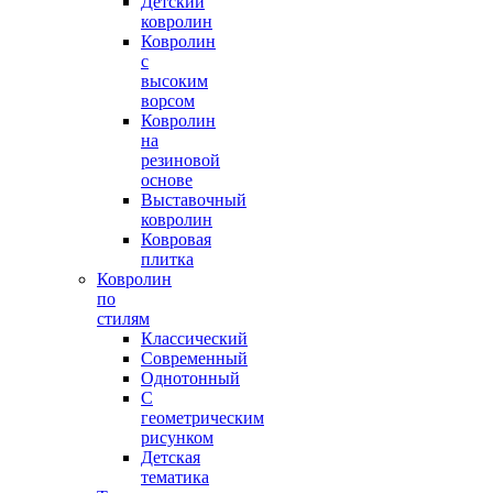
Детский
ковролин
Ковролин
с
высоким
ворсом
Ковролин
на
резиновой
основе
Выставочный
ковролин
Ковровая
плитка
Ковролин
по
стилям
Классический
Современный
Однотонный
С
геометрическим
рисунком
Детская
тематика