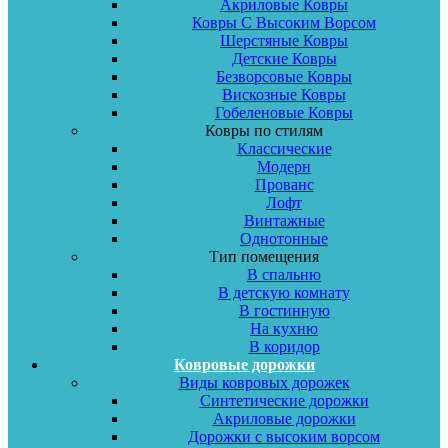
Акриловые Ковры
Ковры С Высоким Ворсом
Шерстяные Ковры
Детские Ковры
Безворсовые Ковры
Вискозные Ковры
Гобеленовые Ковры
Ковры по стилям
Классические
Модерн
Прованс
Лофт
Винтажные
Однотонные
Тип помещения
В спальню
В детскую комнату
В гостинную
На кухню
В коридор
Ковровые дорожки
Виды ковровых дорожек
Синтетические дорожки
Акриловые дорожки
Дорожки с высоким ворсом