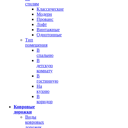
стилям
Классические
Модерн
Прованс
Лофт
Винтажные
Однотонные
Тип
помещения
В
спальню
В
детскую
комнату
В
гостинную
На
кухню
В
коридор
Ковровые
дорожки
Виды
ковровых
дорожек