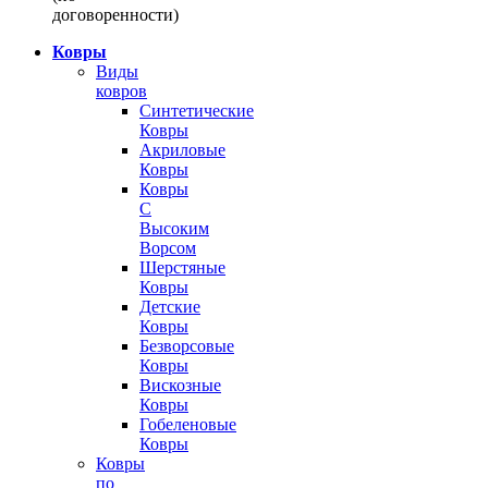
договоренности)
Ковры
Виды
ковров
Синтетические
Ковры
Акриловые
Ковры
Ковры
С
Высоким
Ворсом
Шерстяные
Ковры
Детские
Ковры
Безворсовые
Ковры
Вискозные
Ковры
Гобеленовые
Ковры
Ковры
по