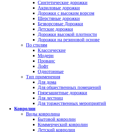
Синтетические дорожки
Акриловые дорожки
Дорожки с высоким ворсом
Шерстяные дорожки
Безворсовые Дорожки
Детские дорожки
Дорожки высокой плотности
Дорожки на резиновой основе
По стилям
Классические
Модерн
Прованс
Лофт
Однотонные
Тип применения
Для дома
Для общественных помещений
Грязезащитные дорожки
Для лестниц
Для торжественных мероприятий
Ковролин
Виды ковролина
Бытовой ковролин
Коммерческий ковролин
Детский ковролин