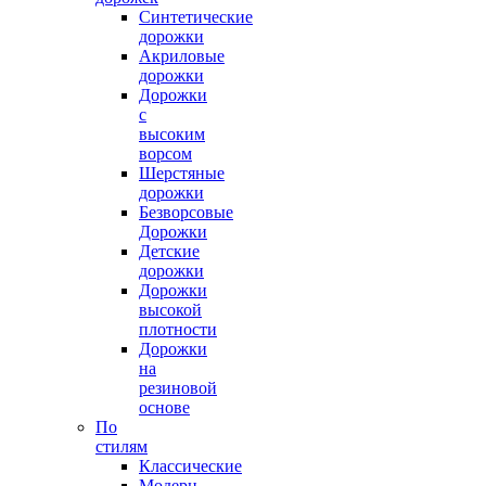
Синтетические
дорожки
Акриловые
дорожки
Дорожки
с
высоким
ворсом
Шерстяные
дорожки
Безворсовые
Дорожки
Детские
дорожки
Дорожки
высокой
плотности
Дорожки
на
резиновой
основе
По
стилям
Классические
Модерн