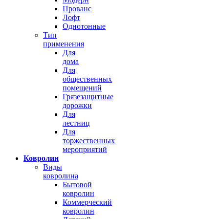
Прованс
Лофт
Однотонные
Тип
применения
Для
дома
Для
общественных
помещений
Грязезащитные
дорожки
Для
лестниц
Для
торжественных
мероприятий
Ковролин
Виды
ковролина
Бытовой
ковролин
Коммерческий
ковролин