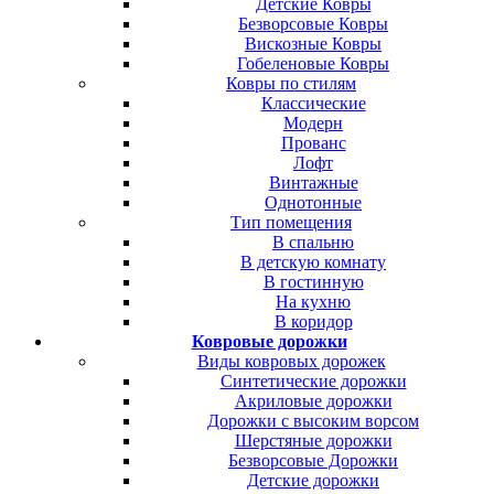
Детские Ковры
Безворсовые Ковры
Вискозные Ковры
Гобеленовые Ковры
Ковры по стилям
Классические
Модерн
Прованс
Лофт
Винтажные
Однотонные
Тип помещения
В спальню
В детскую комнату
В гостинную
На кухню
В коридор
Ковровые дорожки
Виды ковровых дорожек
Синтетические дорожки
Акриловые дорожки
Дорожки с высоким ворсом
Шерстяные дорожки
Безворсовые Дорожки
Детские дорожки