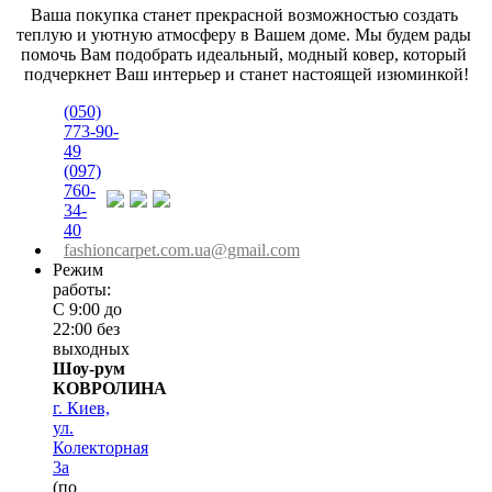
Ваша покупка станет прекрасной возможностью создать 
теплую и уютную атмосферу в Вашем доме. Мы будем рады 
помочь Вам подобрать идеальный, модный ковер, который 
подчеркнет Ваш интерьер и станет настоящей изюминкой!
(050)
773-90-
49
(097)
760-
34-
40
fashioncarpet.com.ua@gmail.com
Режим
работы:
С 9:00 до
22:00 без
выходных
Шоу-рум
КОВРОЛИНА
г. Киев,
ул.
Колекторная
3а
(по