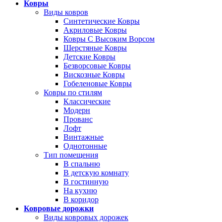
Ковры
Виды ковров
Синтетические Ковры
Акриловые Ковры
Ковры С Высоким Ворсом
Шерстяные Ковры
Детские Ковры
Безворсовые Ковры
Вискозные Ковры
Гобеленовые Ковры
Ковры по стилям
Классические
Модерн
Прованс
Лофт
Винтажные
Однотонные
Тип помещения
В спальню
В детскую комнату
В гостинную
На кухню
В коридор
Ковровые дорожки
Виды ковровых дорожек