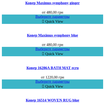
Ковер Maximus symphony ginger
от
480,00
грн
Выберите параметры
Quick View
Ковер Maximus symphony blue
от
480,00
грн
Выберите параметры
Quick View
Ковер 16286A BATH MAT ecru
от
1220,00
грн
Выберите параметры
Quick View
Ковер 16514 WOVEN RUG blue