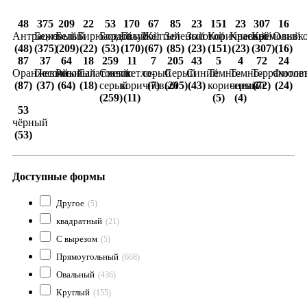
48
375
209
22
53
170
67
85
23
151
23
307
16
Антрацит
Бежевый
Белый
Бирюзовый
Бордовый
Голубой
Желтый
Зеленый
Золотой
Коричневый
Красный
Кремовый
Оливк
(48)
(375)
(209)
(22)
(53)
(170)
(67)
(85)
(23)
(151)
(23)
(307)
(16)
87
37
64
18
259
11
7
205
43
5
4
72
24
Оранжевый
Песочный
Розовый
Салатовый
Светло
светло-
серый
Серый
Синий
Темно-
Темно-
Терракотов
Фиоле
(87)
(37)
(64)
(18)
серый
коричневый
(7)
(205)
(43)
коричневый
серый
(72)
(24)
(259)
(11)
(5)
(4)
53
чёрный
(53)
Доступные формы
Другое
(5)
квадратный
(21)
С вырезом
(5)
Прямоугольный
(668)
Овальный
(436)
Круглый
(155)