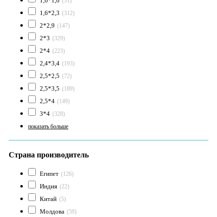
1,6*1,6
(31)
1,6*2,3
(312)
2*2,9
(147)
2*3
(329)
2*4
(223)
2,4*3,4
(193)
2,5*2,5
(72)
2,5*3,5
(189)
2,5*4
(149)
3*4
(328)
показать больше
Страна производитель
Египет
(126)
Индия
(22)
Китай
(5)
Молдова
(59)