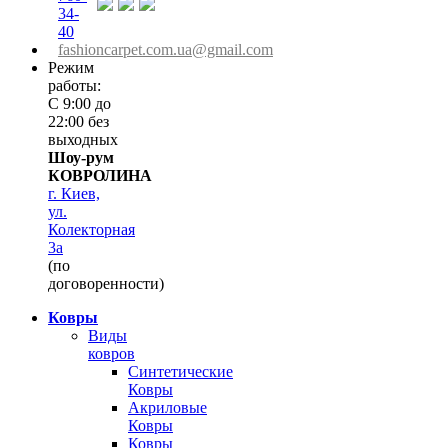
34-
40
fashioncarpet.com.ua@gmail.com
Режим
работы:
С 9:00 до
22:00 без
выходных
Шоу-рум
КОВРОЛИНА
г. Киев,
ул.
Колекторная
3а
(по
договоренности)
Ковры
Виды
ковров
Синтетические
Ковры
Акриловые
Ковры
Ковры