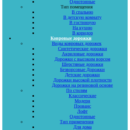
Однотонные
Тип помещения
В спальню
В детскую комнату
В гостинную
На кухню
В коридор
Ковровые дорожки
Виды ковровых дорожек
Синтетические дорожки
Акриловые дорожки
Дорожки с высоким ворсом
Шерстяные дорожки
Безворсовые Дорожки
Детские дорожки
Дорожки высокой плотности
Дорожки на резиновой основе
По стилям
Классические
Модерн
Прованс
Лофт
Однотонные
Тип применения
Для дома