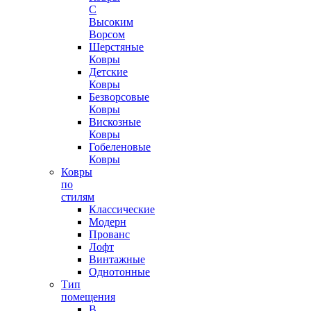
С
Высоким
Ворсом
Шерстяные
Ковры
Детские
Ковры
Безворсовые
Ковры
Вискозные
Ковры
Гобеленовые
Ковры
Ковры
по
стилям
Классические
Модерн
Прованс
Лофт
Винтажные
Однотонные
Тип
помещения
В