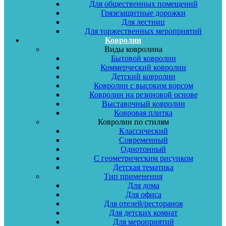
Для общественных помещений
Грязезащитные дорожки
Для лестниц
Для торжественных мероприятий
Ковролин
Виды ковролина
Бытовой ковролин
Коммерческий ковролин
Детский ковролин
Ковролин с высоким ворсом
Ковролин на резиновой основе
Выставочный ковролин
Ковровая плитка
Ковролин по стилям
Классический
Современный
Однотонный
С геометрическим рисунком
Детская тематика
Тип применения
Для дома
Для офиса
Для отелей/ресторанов
Для детских комнат
Для мероприятий