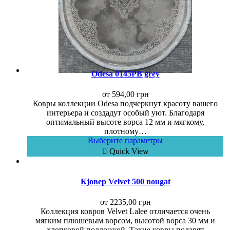
Odesa 0145PB grey
от
594,00
грн
Ковры коллекции Odesa подчеркнут красоту вашего
интерьера и создадут особый уют. Благодаря
оптимальный высоте ворса 12 мм и мягкому,
плотному…
Выберите параметры
Quick View
Кjовер Velvet 500 nougat
от
2235,00
грн
Коллекция ковров Velvet Lalee отличается очень
мягким плюшевым ворсом, высотой ворса 30 мм и
хлопковой подложкой. Такие ковры подарят