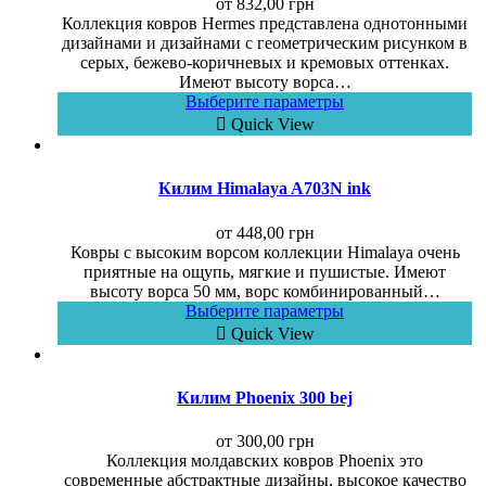
от
832,00
грн
Коллекция ковров Hermes представлена однотонными
дизайнами и дизайнами с геометрическим рисунком в
серых, бежево-коричневых и кремовых оттенках.
Имеют высоту ворса…
Выберите параметры
Quick View
Килим Himalaya A703N ink
от
448,00
грн
Ковры с высоким ворсом коллекции Himalaya очень
приятные на ощупь, мягкие и пушистые. Имеют
высоту ворса 50 мм, ворс комбинированный…
Выберите параметры
Quick View
Килим Phoenix 300 bej
от
300,00
грн
Коллекция молдавских ковров Phoenix это
современные абстрактные дизайны, высокое качество