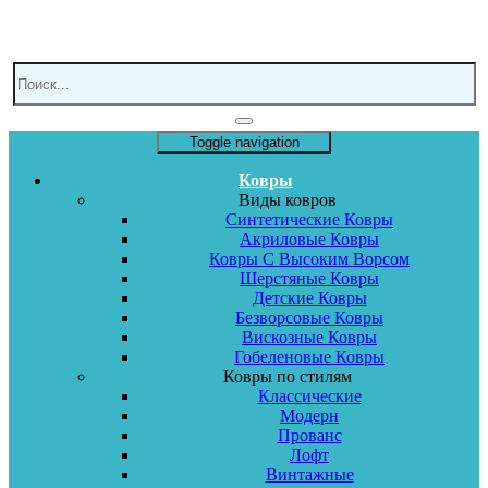
Toggle navigation
Ковры
Виды ковров
Синтетические Ковры
Акриловые Ковры
Ковры С Высоким Ворсом
Шерстяные Ковры
Детские Ковры
Безворсовые Ковры
Вискозные Ковры
Гобеленовые Ковры
Ковры по стилям
Классические
Модерн
Прованс
Лофт
Винтажные