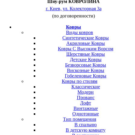
Шоу-рум КОВРОЛИНА
г. Киев, ул. Колекторная 3а
(по договоренности)
Ковры
Виды ковров
Синтетические Ковры
Акриловые Ковры
Ковры С Высоким Ворсом
Шерстяные Ковры
Детские Ковры
Безворсовые Ковры
Вискозные Ковры
Гобеленовые Ковры
Ковры по стилям
Классические
Модерн
Прованс
Лофт
Винтажные
Однотонные
Тип помещения
В спальню
В детскую комнату