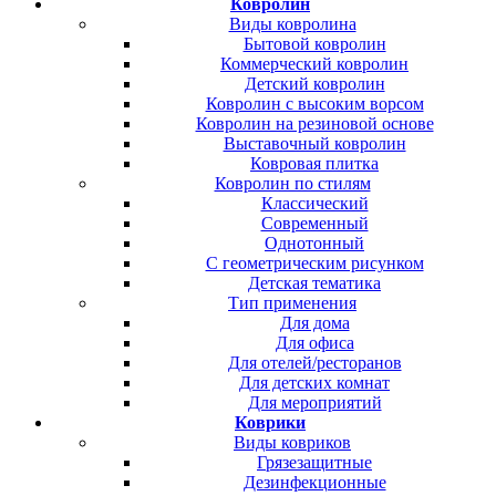
Ковролин
Виды ковролина
Бытовой ковролин
Коммерческий ковролин
Детский ковролин
Ковролин с высоким ворсом
Ковролин на резиновой основе
Выставочный ковролин
Ковровая плитка
Ковролин по стилям
Классический
Современный
Однотонный
С геометрическим рисунком
Детская тематика
Тип применения
Для дома
Для офиса
Для отелей/ресторанов
Для детских комнат
Для мероприятий
Коврики
Виды ковриков
Грязезащитные
Дезинфекционные