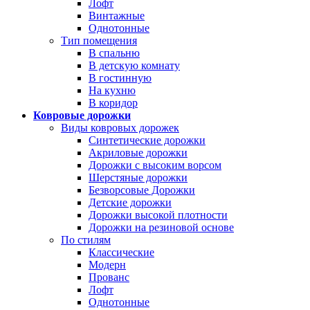
Лофт
Винтажные
Однотонные
Тип помещения
В спальню
В детскую комнату
В гостинную
На кухню
В коридор
Ковровые дорожки
Виды ковровых дорожек
Синтетические дорожки
Акриловые дорожки
Дорожки с высоким ворсом
Шерстяные дорожки
Безворсовые Дорожки
Детские дорожки
Дорожки высокой плотности
Дорожки на резиновой основе
По стилям
Классические
Модерн
Прованс
Лофт
Однотонные