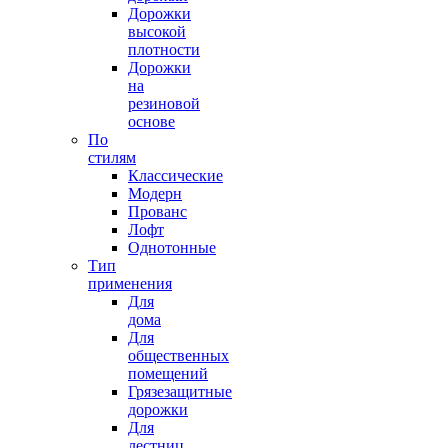
Дорожки
высокой
плотности
Дорожки
на
резиновой
основе
По
стилям
Классические
Модерн
Прованс
Лофт
Однотонные
Тип
применения
Для
дома
Для
общественных
помещений
Грязезащитные
дорожки
Для
лестниц