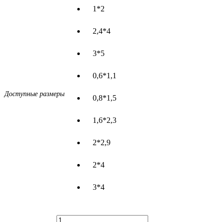
1*2
2,4*4
3*5
0,6*1,1
Доступные размеры
0,8*1,5
1,6*2,3
2*2,9
2*4
3*4
Количество