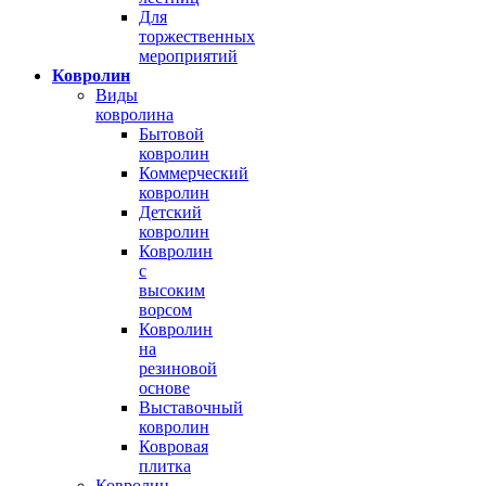
Для
торжественных
мероприятий
Ковролин
Виды
ковролина
Бытовой
ковролин
Коммерческий
ковролин
Детский
ковролин
Ковролин
с
высоким
ворсом
Ковролин
на
резиновой
основе
Выставочный
ковролин
Ковровая
плитка
Ковролин