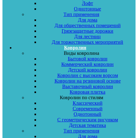
Лофт
Однотонные
Тип применения
Для дома
Для общественных помещений
Грязезащитные дорожки
Для лестниц
Для торжественных мероприятий
Ковролин
Виды ковролина
Бытовой ковролин
Коммерческий ковролин
Детский ковролин
Ковролин с высоким ворсом
Ковролин на резиновой основе
Выставочный ковролин
Ковровая плитка
Ковролин по стилям
Классический
Современный
Однотонный
С геометрическим рисунком
Детская тематика
Тип применения
Для дома