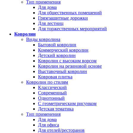
Тип применения
Для дома
Для общественных помещений
Грязезащитные дорожки
Для лестниц
Для торжественных мероприятий
Ковролин
Виды ковролина
Бытовой ковролин
Коммерческий ковролин
Детский ковролин
Ковролин с высоким ворсом
Ковролин на резиновой основе
Выставочный ковролин
Ковровая плитка
Ковролин по стилям
Классический
Современный
Однотонный
С геометрическим рисунком
Детская тематика
Тип применения
Для дома
Для офиса
Для отелей/ресторанов