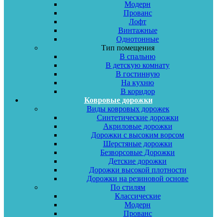
Модерн
Прованс
Лофт
Винтажные
Однотонные
Тип помещения
В спальню
В детскую комнату
В гостинную
На кухню
В коридор
Ковровые дорожки
Виды ковровых дорожек
Синтетические дорожки
Акриловые дорожки
Дорожки с высоким ворсом
Шерстяные дорожки
Безворсовые Дорожки
Детские дорожки
Дорожки высокой плотности
Дорожки на резиновой основе
По стилям
Классические
Модерн
Прованс