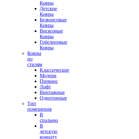
Ковры
Детские
Ковры
Безворсовые
Ковры
Вискозные
Ковры
Гобеленовые
Ковры
Ковры
по
стилям
Классические
Модерн
Прованс
Лофт
Винтажные
Однотонные
Тип
помещения
В
спальню
В
детскую
комнату