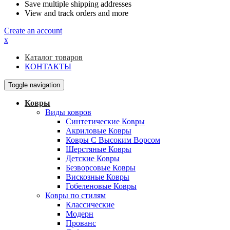
Save multiple shipping addresses
View and track orders and more
Create an account
x
Каталог товаров
КОНТАКТЫ
Toggle navigation
Ковры
Виды ковров
Синтетические Ковры
Акриловые Ковры
Ковры С Высоким Ворсом
Шерстяные Ковры
Детские Ковры
Безворсовые Ковры
Вискозные Ковры
Гобеленовые Ковры
Ковры по стилям
Классические
Модерн
Прованс