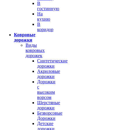
В
гостинную
На
кухню
В
коридор
Ковровые
дорожки
Виды
ковровых
дорожек
Синтетические
дорожки
Акриловые
дорожки
Дорожки
с
высоким
ворсом
Шерстяные
дорожки
Безворсовые
Дорожки
Детские
дорожки