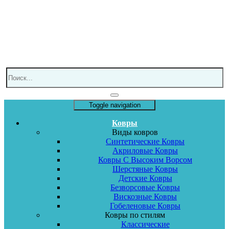
Toggle navigation
Ковры
Виды ковров
Синтетические Ковры
Акриловые Ковры
Ковры С Высоким Ворсом
Шерстяные Ковры
Детские Ковры
Безворсовые Ковры
Вискозные Ковры
Гобеленовые Ковры
Ковры по стилям
Классические