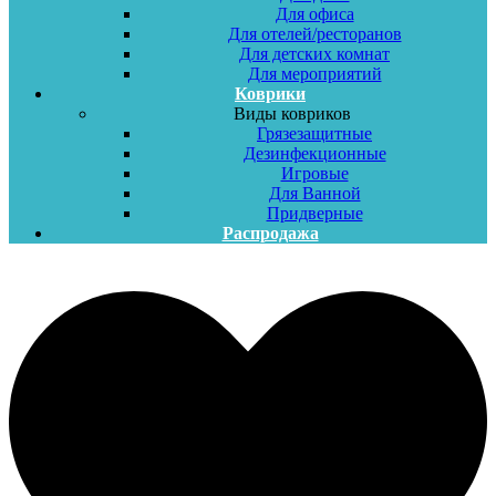
Для офиса
Для отелей/ресторанов
Для детских комнат
Для мероприятий
Коврики
Виды ковриков
Грязезащитные
Дезинфекционные
Игровые
Для Ванной
Придверные
Распродажа
Меню