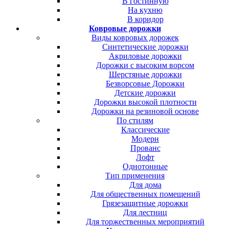
В гостинную
На кухню
В коридор
Ковровые дорожки
Виды ковровых дорожек
Синтетические дорожки
Акриловые дорожки
Дорожки с высоким ворсом
Шерстяные дорожки
Безворсовые Дорожки
Детские дорожки
Дорожки высокой плотности
Дорожки на резиновой основе
По стилям
Классические
Модерн
Прованс
Лофт
Однотонные
Тип применения
Для дома
Для общественных помещений
Грязезащитные дорожки
Для лестниц
Для торжественных мероприятий