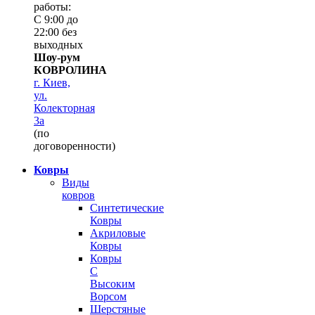
работы:
С 9:00 до
22:00 без
выходных
Шоу-рум
КОВРОЛИНА
г. Киев,
ул.
Колекторная
3а
(по
договоренности)
Ковры
Виды
ковров
Синтетические
Ковры
Акриловые
Ковры
Ковры
С
Высоким
Ворсом
Шерстяные