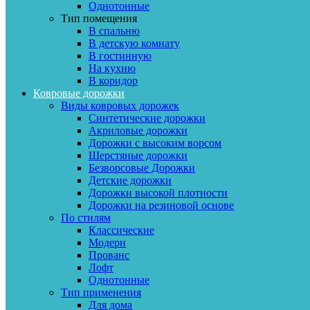
Однотонные
Тип помещения
В спальню
В детскую комнату
В гостинную
На кухню
В коридор
Ковровые дорожки
Виды ковровых дорожек
Синтетические дорожки
Акриловые дорожки
Дорожки с высоким ворсом
Шерстяные дорожки
Безворсовые Дорожки
Детские дорожки
Дорожки высокой плотности
Дорожки на резиновой основе
По стилям
Классические
Модерн
Прованс
Лофт
Однотонные
Тип применения
Для дома