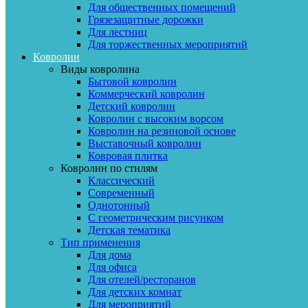
Для общественных помещений
Грязезащитные дорожки
Для лестниц
Для торжественных мероприятий
Ковролин
Виды ковролина
Бытовой ковролин
Коммерческий ковролин
Детский ковролин
Ковролин с высоким ворсом
Ковролин на резиновой основе
Выставочный ковролин
Ковровая плитка
Ковролин по стилям
Классический
Современный
Однотонный
С геометрическим рисунком
Детская тематика
Тип применения
Для дома
Для офиса
Для отелей/ресторанов
Для детских комнат
Для мероприятий