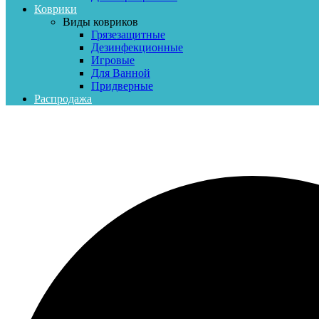
Коврики
Виды ковриков
Грязезащитные
Дезинфекционные
Игровые
Для Ванной
Придверные
Распродажа