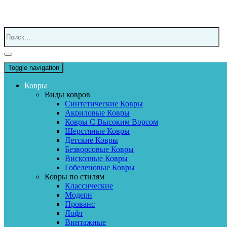
Toggle navigation
Ковры
Виды ковров
Синтетические Ковры
Акриловые Ковры
Ковры С Высоким Ворсом
Шерстяные Ковры
Детские Ковры
Безворсовые Ковры
Вискозные Ковры
Гобеленовые Ковры
Ковры по стилям
Классические
Модерн
Прованс
Лофт
Винтажные