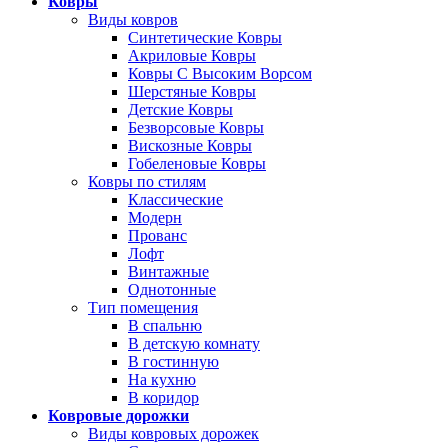
Ковры
Виды ковров
Синтетические Ковры
Акриловые Ковры
Ковры С Высоким Ворсом
Шерстяные Ковры
Детские Ковры
Безворсовые Ковры
Вискозные Ковры
Гобеленовые Ковры
Ковры по стилям
Классические
Модерн
Прованс
Лофт
Винтажные
Однотонные
Тип помещения
В спальню
В детскую комнату
В гостинную
На кухню
В коридор
Ковровые дорожки
Виды ковровых дорожек