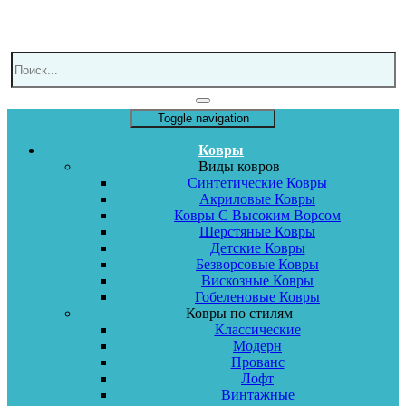
Toggle navigation
Ковры
Виды ковров
Синтетические Ковры
Акриловые Ковры
Ковры С Высоким Ворсом
Шерстяные Ковры
Детские Ковры
Безворсовые Ковры
Вискозные Ковры
Гобеленовые Ковры
Ковры по стилям
Классические
Модерн
Прованс
Лофт
Винтажные