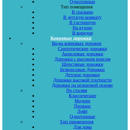
Однотонные
Тип помещения
В спальню
В детскую комнату
В гостинную
На кухню
В коридор
Ковровые дорожки
Виды ковровых дорожек
Синтетические дорожки
Акриловые дорожки
Дорожки с высоким ворсом
Шерстяные дорожки
Безворсовые Дорожки
Детские дорожки
Дорожки высокой плотности
Дорожки на резиновой основе
По стилям
Классические
Модерн
Прованс
Лофт
Однотонные
Тип применения
Для дома