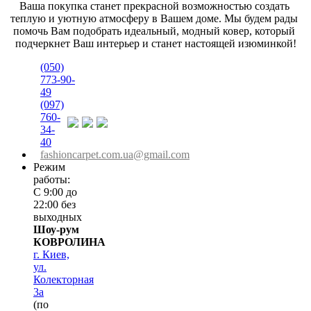
Ваша покупка станет прекрасной возможностью создать 
теплую и уютную атмосферу в Вашем доме. Мы будем рады 
помочь Вам подобрать идеальный, модный ковер, который 
подчеркнет Ваш интерьер и станет настоящей изюминкой!
(050)
773-90-
49
(097)
760-
34-
40
fashioncarpet.com.ua@gmail.com
Режим
работы:
С 9:00 до
22:00 без
выходных
Шоу-рум
КОВРОЛИНА
г. Киев,
ул.
Колекторная
3а
(по