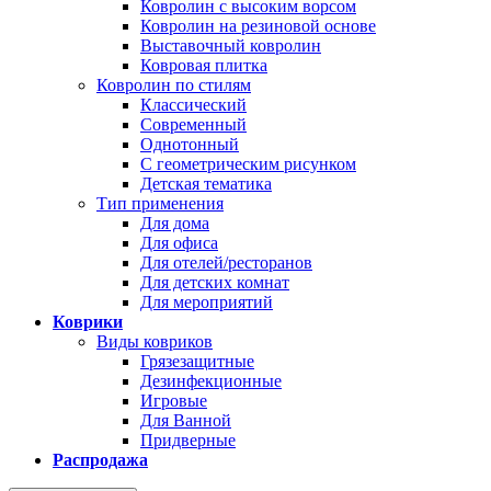
Ковролин с высоким ворсом
Ковролин на резиновой основе
Выставочный ковролин
Ковровая плитка
Ковролин по стилям
Классический
Современный
Однотонный
С геометрическим рисунком
Детская тематика
Тип применения
Для дома
Для офиса
Для отелей/ресторанов
Для детских комнат
Для мероприятий
Коврики
Виды ковриков
Грязезащитные
Дезинфекционные
Игровые
Для Ванной
Придверные
Распродажа