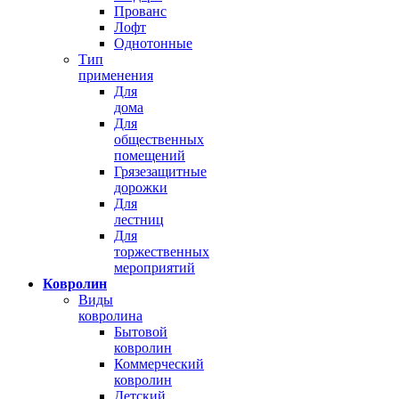
Прованс
Лофт
Однотонные
Тип
применения
Для
дома
Для
общественных
помещений
Грязезащитные
дорожки
Для
лестниц
Для
торжественных
мероприятий
Ковролин
Виды
ковролина
Бытовой
ковролин
Коммерческий
ковролин
Детский