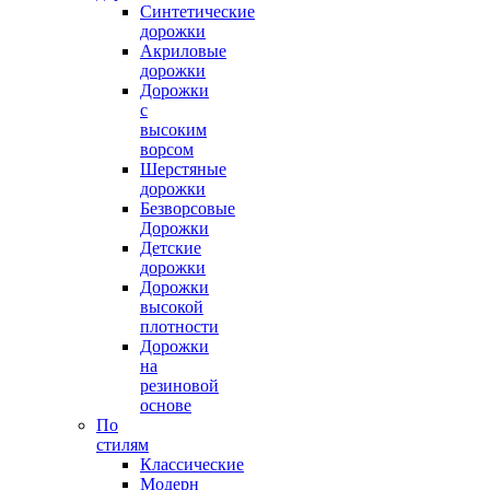
Синтетические
дорожки
Акриловые
дорожки
Дорожки
с
высоким
ворсом
Шерстяные
дорожки
Безворсовые
Дорожки
Детские
дорожки
Дорожки
высокой
плотности
Дорожки
на
резиновой
основе
По
стилям
Классические
Модерн