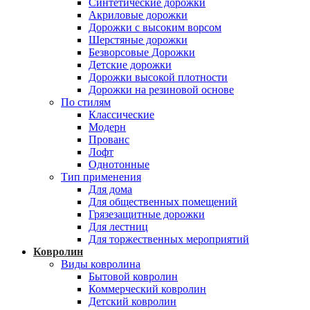
Синтетические дорожки
Акриловые дорожки
Дорожки с высоким ворсом
Шерстяные дорожки
Безворсовые Дорожки
Детские дорожки
Дорожки высокой плотности
Дорожки на резиновой основе
По стилям
Классические
Модерн
Прованс
Лофт
Однотонные
Тип применения
Для дома
Для общественных помещений
Грязезащитные дорожки
Для лестниц
Для торжественных мероприятий
Ковролин
Виды ковролина
Бытовой ковролин
Коммерческий ковролин
Детский ковролин