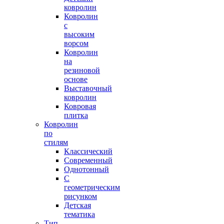
ковролин
Ковролин
с
высоким
ворсом
Ковролин
на
резиновой
основе
Выставочный
ковролин
Ковровая
плитка
Ковролин
по
стилям
Классический
Современный
Однотонный
С
геометрическим
рисунком
Детская
тематика
Тип