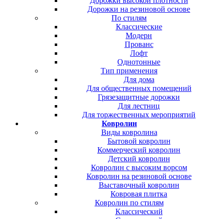
Дорожки высокой плотности
Дорожки на резиновой основе
По стилям
Классические
Модерн
Прованс
Лофт
Однотонные
Тип применения
Для дома
Для общественных помещений
Грязезащитные дорожки
Для лестниц
Для торжественных мероприятий
Ковролин
Виды ковролина
Бытовой ковролин
Коммерческий ковролин
Детский ковролин
Ковролин с высоким ворсом
Ковролин на резиновой основе
Выставочный ковролин
Ковровая плитка
Ковролин по стилям
Классический