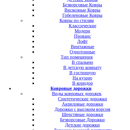
Безворсовые Ковры
Вискозные Ковры
Гобеленовые Ковры
Ковры по стилям
Классические
Модерн
Прованс
Лофт
Винтажные
Однотонные
Тип помещения
В спальню
В детскую комнату
В гостинную
На кухню
В коридор
Ковровые дорожки
Виды ковровых дорожек
Синтетические дорожки
Акриловые дорожки
Дорожки с высоким ворсом
Шерстяные дорожки
Безворсовые Дорожки
Детские дорожки