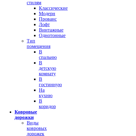
стилям
Классические
Модерн
Прованс
Лофт
Винтажные
Однотонные
Тип
помещения
В
спальню
В
детскую
комнату
В
гостинную
На
кухню
В
коридор
Ковровые
дорожки
Виды
ковровых
дорожек