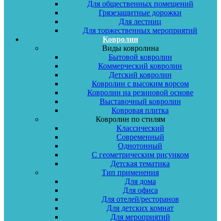
Для общественных помещений
Грязезащитные дорожки
Для лестниц
Для торжественных мероприятий
Ковролин
Виды ковролина
Бытовой ковролин
Коммерческий ковролин
Детский ковролин
Ковролин с высоким ворсом
Ковролин на резиновой основе
Выставочный ковролин
Ковровая плитка
Ковролин по стилям
Классический
Современный
Однотонный
С геометрическим рисунком
Детская тематика
Тип применения
Для дома
Для офиса
Для отелей/ресторанов
Для детских комнат
Для мероприятий