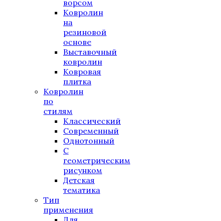
ворсом
Ковролин
на
резиновой
основе
Выставочный
ковролин
Ковровая
плитка
Ковролин
по
стилям
Классический
Современный
Однотонный
С
геометрическим
рисунком
Детская
тематика
Тип
применения
Для