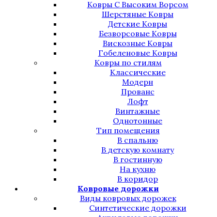
Ковры С Высоким Ворсом
Шерстяные Ковры
Детские Ковры
Безворсовые Ковры
Вискозные Ковры
Гобеленовые Ковры
Ковры по стилям
Классические
Модерн
Прованс
Лофт
Винтажные
Однотонные
Тип помещения
В спальню
В детскую комнату
В гостинную
На кухню
В коридор
Ковровые дорожки
Виды ковровых дорожек
Синтетические дорожки