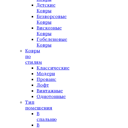
Детские
Ковры
Безворсовые
Ковры
Вискозные
Ковры
Гобеленовые
Ковры
Ковры
по
стилям
Классические
Модерн
Прованс
Лофт
Винтажные
Однотонные
Тип
помещения
В
спальню
В