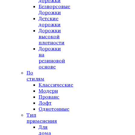
дорожки
Безворсовые
Дорожки
Детские
дорожки
Дорожки
высокой
плотности
Дорожки
на
резиновой
основе
По
стилям
Классические
Модерн
Прованс
Лофт
Однотонные
Тип
применения
Для
дома