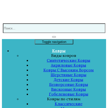
Toggle navigation
Ковры
Виды ковров
Синтетические Ковры
Акриловые Ковры
Ковры С Высоким Ворсом
Шерстяные Ковры
Детские Ковры
Безворсовые Ковры
Вискозные Ковры
Гобеленовые Ковры
Ковры по стилям
Классические