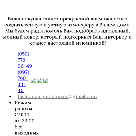
Ваша покупка станет прекрасной возможностью 
создать теплую и уютную атмосферу в Вашем доме. 
Мы будем рады помочь Вам подобрать идеальный, 
модный ковер, который подчеркнет Ваш интерьер и 
станет настоящей изюминкой!
(050)
773-
90-49
(097)
760-
34-
40
fashioncarpet.com.ua@gmail.com
Режим
работы:
С 9:00
до 22:00
без
выходных