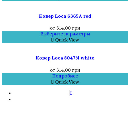
Ковер Loca 6365A red
от
314,00
грн
Выберите параметры
Quick View
Ковер Loca 8047N white
от
314,00
грн
Подробнее
Quick View