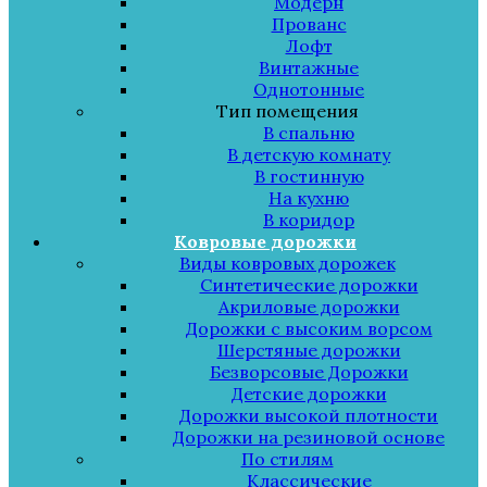
Модерн
Прованс
Лофт
Винтажные
Однотонные
Тип помещения
В спальню
В детскую комнату
В гостинную
На кухню
В коридор
Ковровые дорожки
Виды ковровых дорожек
Синтетические дорожки
Акриловые дорожки
Дорожки с высоким ворсом
Шерстяные дорожки
Безворсовые Дорожки
Детские дорожки
Дорожки высокой плотности
Дорожки на резиновой основе
По стилям
Классические