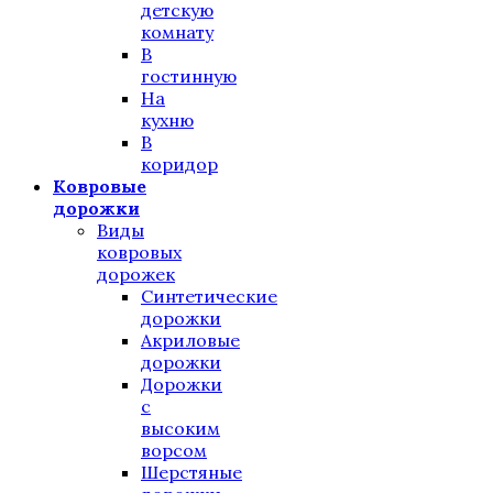
детскую
комнату
В
гостинную
На
кухню
В
коридор
Ковровые
дорожки
Виды
ковровых
дорожек
Синтетические
дорожки
Акриловые
дорожки
Дорожки
с
высоким
ворсом
Шерстяные