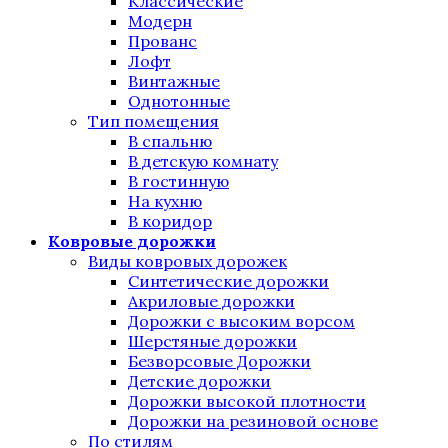
Классические
Модерн
Прованс
Лофт
Винтажные
Однотонные
Тип помещения
В спальню
В детскую комнату
В гостинную
На кухню
В коридор
Ковровые дорожки
Виды ковровых дорожек
Синтетические дорожки
Акриловые дорожки
Дорожки с высоким ворсом
Шерстяные дорожки
Безворсовые Дорожки
Детские дорожки
Дорожки высокой плотности
Дорожки на резиновой основе
По стилям