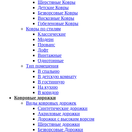
Шерстяные Ковры
Детские Ковры
Безворсовые Ковры
Вискозные Ковры
Гобеленовые Ковры
Ковры по стилям
Классические
Модерн
Прованс
Лофт
Винтажные
Однотонные
Тип помещения
В спальню
В детскую комнату
В гостинную
На кухню
В коридор
Ковровые дорожки
Виды ковровых дорожек
Синтетические дорожки
Акриловые дорожки
Дорожки с высоким ворсом
Шерстяные дорожки
Безворсовые Дорожки