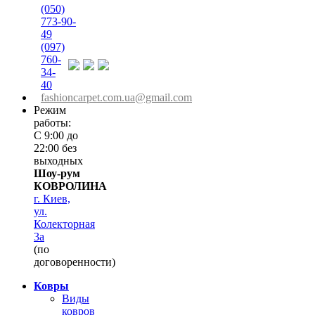
(050)
773-90-
49
(097)
760-
34-
40
fashioncarpet.com.ua@gmail.com
Режим
работы:
С 9:00 до
22:00 без
выходных
Шоу-рум
КОВРОЛИНА
г. Киев,
ул.
Колекторная
3а
(по
договоренности)
Ковры
Виды
ковров