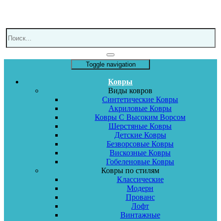
Toggle navigation
Ковры
Виды ковров
Синтетические Ковры
Акриловые Ковры
Ковры С Высоким Ворсом
Шерстяные Ковры
Детские Ковры
Безворсовые Ковры
Вискозные Ковры
Гобеленовые Ковры
Ковры по стилям
Классические
Модерн
Прованс
Лофт
Винтажные