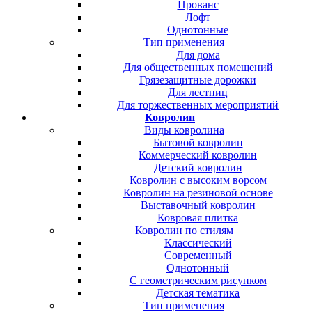
Прованс
Лофт
Однотонные
Тип применения
Для дома
Для общественных помещений
Грязезащитные дорожки
Для лестниц
Для торжественных мероприятий
Ковролин
Виды ковролина
Бытовой ковролин
Коммерческий ковролин
Детский ковролин
Ковролин с высоким ворсом
Ковролин на резиновой основе
Выставочный ковролин
Ковровая плитка
Ковролин по стилям
Классический
Современный
Однотонный
С геометрическим рисунком
Детская тематика
Тип применения