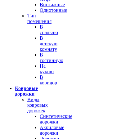
Винтажные
Однотонные
Тип
помещения
В
спальню
В
детскую
комнату
В
гостинную
На
кухню
В
коридор
Ковровые
дорожки
Виды
ковровых
дорожек
Синтетические
дорожки
Акриловые
дорожки
Дорожки