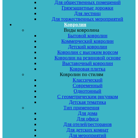
Для общественных помещений
Грязезащитные дорожки
Для лестниц
Для торжественных мероприятий
Ковролин
Виды ковролина
Бытовой ковролин
Коммерческий ковролин
Детский ковролин
Ковролин с высоким ворсом
Ковролин на резиновой основе
Выставочный ковролин
Ковровая плитка
Ковролин по стилям
Классический
Современный
Однотонный
С геометрическим рисунком
Детская тематика
Тип применения
Для дома
Для офиса
Для отелей/ресторанов
Для детских комнат
Для мероприятий