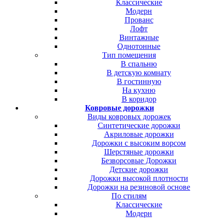
Классические
Модерн
Прованс
Лофт
Винтажные
Однотонные
Тип помещения
В спальню
В детскую комнату
В гостинную
На кухню
В коридор
Ковровые дорожки
Виды ковровых дорожек
Синтетические дорожки
Акриловые дорожки
Дорожки с высоким ворсом
Шерстяные дорожки
Безворсовые Дорожки
Детские дорожки
Дорожки высокой плотности
Дорожки на резиновой основе
По стилям
Классические
Модерн