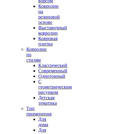
ворсом
Ковролин
на
резиновой
основе
Выставочный
ковролин
Ковровая
плитка
Ковролин
по
стилям
Классический
Современный
Однотонный
С
геометрическим
рисунком
Детская
тематика
Тип
применения
Для
дома
Для