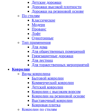
Детские дорожки
Дорожки высокой плотности
Дорожки на резиновой основе
По стилям
Классические
Модерн
Прованс
Лофт
Однотонные
Тип применения
Для дома
Для общественных помещений
Грязезащитные дорожки
Для лестниц
Для торжественных мероприятий
Ковролин
Виды ковролина
Бытовой ковролин
Коммерческий ковролин
Детский ковролин
Ковролин с высоким ворсом
Ковролин на резиновой основе
Выставочный ковролин
Ковровая плитка
Ковролин по стилям