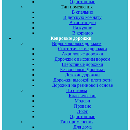
Однотонные
Тип помещения
В спальню
В детскую комнату
В гостинную
На кухню
В коридор
Ковровые дорожки
Виды ковровых дорожек
Синтетические дорожки
Акриловые дорожки
Дорожки с высоким ворсом
Шерстяные дорожки
Безворсовые Дорожки
Детские дорожки
Дорожки высокой плотности
Дорожки на резиновой основе
По стилям
Классические
Модерн
Прованс
Лофт
Однотонные
Тип применения
Для дома