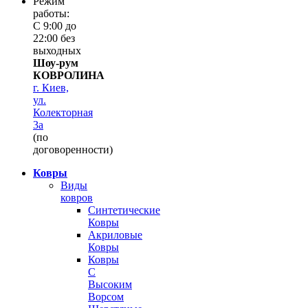
Режим
работы:
С 9:00 до
22:00 без
выходных
Шоу-рум
КОВРОЛИНА
г. Киев,
ул.
Колекторная
3а
(по
договоренности)
Ковры
Виды
ковров
Синтетические
Ковры
Акриловые
Ковры
Ковры
С
Высоким
Ворсом