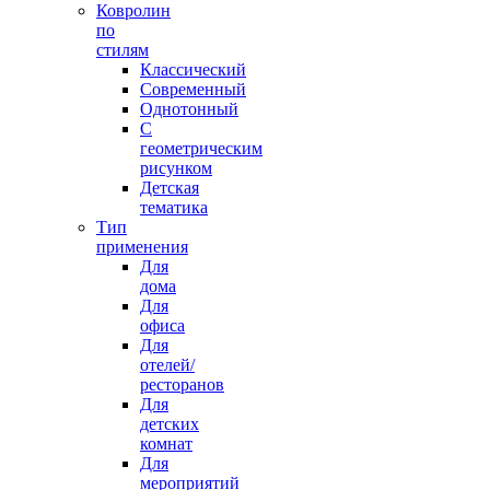
Ковролин
по
стилям
Классический
Современный
Однотонный
С
геометрическим
рисунком
Детская
тематика
Тип
применения
Для
дома
Для
офиса
Для
отелей/
ресторанов
Для
детских
комнат
Для
мероприятий