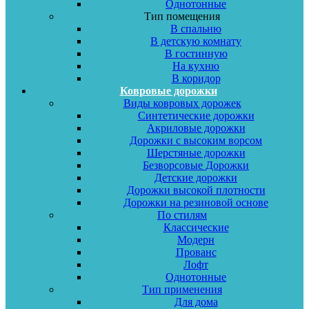
Однотонные
Тип помещения
В спальню
В детскую комнату
В гостинную
На кухню
В коридор
Ковровые дорожки
Виды ковровых дорожек
Синтетические дорожки
Акриловые дорожки
Дорожки с высоким ворсом
Шерстяные дорожки
Безворсовые Дорожки
Детские дорожки
Дорожки высокой плотности
Дорожки на резиновой основе
По стилям
Классические
Модерн
Прованс
Лофт
Однотонные
Тип применения
Для дома