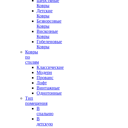
Шерстяные
Ковры
Детские
Ковры
Безворсовые
Ковры
Вискозные
Ковры
Гобеленовые
Ковры
Ковры
по
стилям
Классические
Модерн
Прованс
Лофт
Винтажные
Однотонные
Тип
помещения
В
спальню
В
детскую