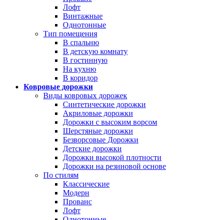
Лофт
Винтажные
Однотонные
Тип помещения
В спальню
В детскую комнату
В гостинную
На кухню
В коридор
Ковровые дорожки
Виды ковровых дорожек
Синтетические дорожки
Акриловые дорожки
Дорожки с высоким ворсом
Шерстяные дорожки
Безворсовые Дорожки
Детские дорожки
Дорожки высокой плотности
Дорожки на резиновой основе
По стилям
Классические
Модерн
Прованс
Лофт
Однотонные