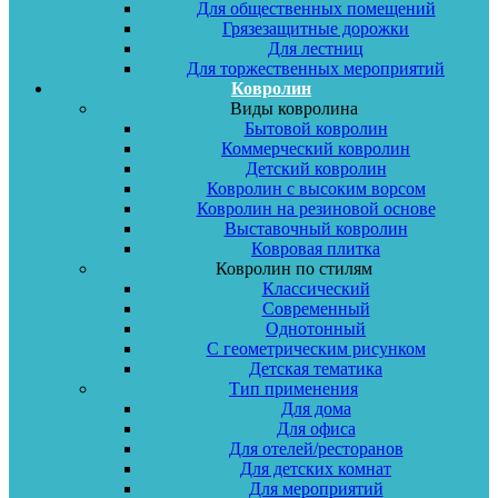
Для общественных помещений
Грязезащитные дорожки
Для лестниц
Для торжественных мероприятий
Ковролин
Виды ковролина
Бытовой ковролин
Коммерческий ковролин
Детский ковролин
Ковролин с высоким ворсом
Ковролин на резиновой основе
Выставочный ковролин
Ковровая плитка
Ковролин по стилям
Классический
Современный
Однотонный
С геометрическим рисунком
Детская тематика
Тип применения
Для дома
Для офиса
Для отелей/ресторанов
Для детских комнат
Для мероприятий