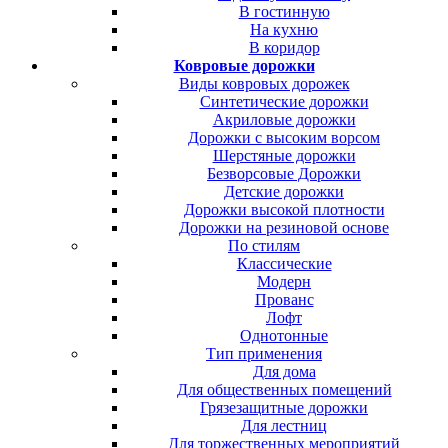
В гостинную
На кухню
В коридор
Ковровые дорожки
Виды ковровых дорожек
Синтетические дорожки
Акриловые дорожки
Дорожки с высоким ворсом
Шерстяные дорожки
Безворсовые Дорожки
Детские дорожки
Дорожки высокой плотности
Дорожки на резиновой основе
По стилям
Классические
Модерн
Прованс
Лофт
Однотонные
Тип применения
Для дома
Для общественных помещений
Грязезащитные дорожки
Для лестниц
Для торжественных мероприятий