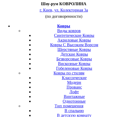
Шоу-рум КОВРОЛИНА
г. Киев, ул. Колекторная 3а
(по договоренности)
Ковры
Виды ковров
Синтетические Ковры
Акриловые Ковры
Ковры С Высоким Ворсом
Шерстяные Ковры
Детские Ковры
Безворсовые Ковры
Вискозные Ковры
Гобеленовые Ковры
Ковры по стилям
Классические
Модерн
Прованс
Лофт
Винтажные
Однотонные
Тип помещения
В спальню
В детскую комнату