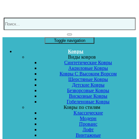
Toggle navigation
Ковры
Виды ковров
Синтетические Ковры
Акриловые Ковры
Ковры С Высоким Ворсом
Шерстяные Ковры
Детские Ковры
Безворсовые Ковры
Вискозные Ковры
Гобеленовые Ковры
Ковры по стилям
Классические
Модерн
Прованс
Лофт
Винтажные