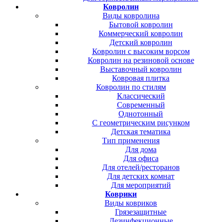
Ковролин
Виды ковролина
Бытовой ковролин
Коммерческий ковролин
Детский ковролин
Ковролин с высоким ворсом
Ковролин на резиновой основе
Выставочный ковролин
Ковровая плитка
Ковролин по стилям
Классический
Современный
Однотонный
С геометрическим рисунком
Детская тематика
Тип применения
Для дома
Для офиса
Для отелей/ресторанов
Для детских комнат
Для мероприятий
Коврики
Виды ковриков
Грязезащитные
Дезинфекционные