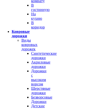
комнату
В
гостинную
На
кухню
В
коридор
Ковровые
дорожки
Виды
ковровых
дорожек
Синтетические
дорожки
Акриловые
дорожки
Дорожки
с
высоким
ворсом
Шерстяные
дорожки
Безворсовые
Дорожки
Детские