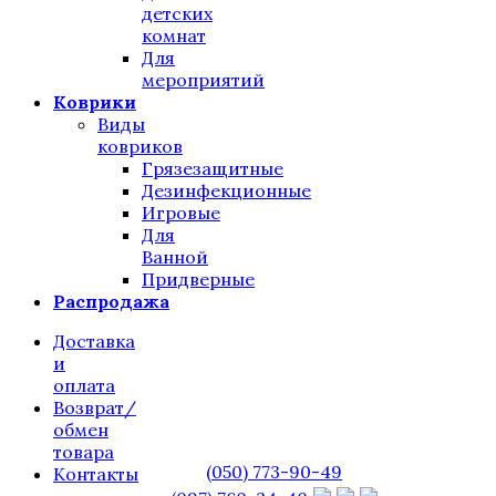
детских
комнат
Для
мероприятий
Коврики
Виды
ковриков
Грязезащитные
Дезинфекционные
Игровые
Для
Ванной
Придверные
Распродажа
Доставка
и
оплата
Возврат/
обмен
товара
(050) 773-90-49
Контакты