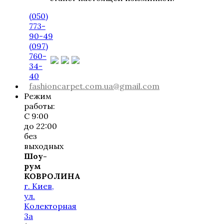
(050)
773-
90-49
(097)
760-
34-
40
fashioncarpet.com.ua@gmail.com
Режим
работы:
С 9:00
до 22:00
без
выходных
Шоу-
рум
КОВРОЛИНА
г. Киев,
ул.
Колекторная
3а