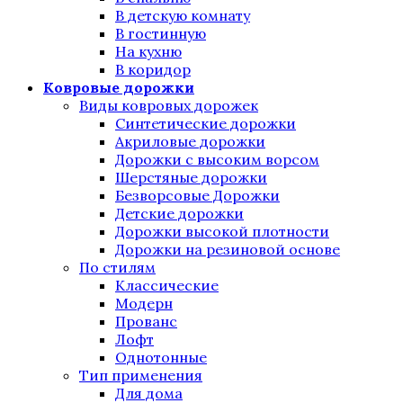
В детскую комнату
В гостинную
На кухню
В коридор
Ковровые дорожки
Виды ковровых дорожек
Синтетические дорожки
Акриловые дорожки
Дорожки с высоким ворсом
Шерстяные дорожки
Безворсовые Дорожки
Детские дорожки
Дорожки высокой плотности
Дорожки на резиновой основе
По стилям
Классические
Модерн
Прованс
Лофт
Однотонные
Тип применения
Для дома