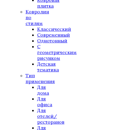
Ковровая
плитка
Ковролин
по
стилям
Классический
Современный
Однотонный
С
геометрическим
рисунком
Детская
тематика
Тип
применения
Для
дома
Для
офиса
Для
отелей/
ресторанов
Для