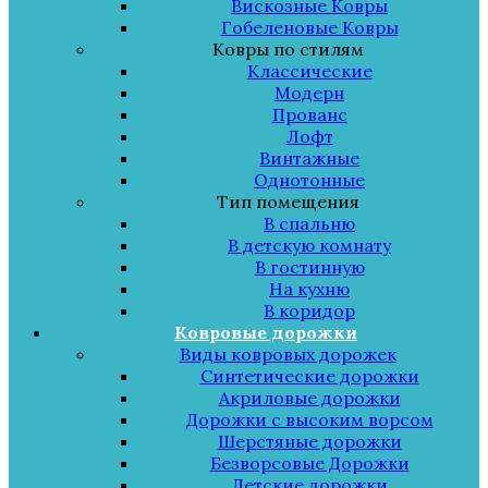
Вискозные Ковры
Гобеленовые Ковры
Ковры по стилям
Классические
Модерн
Прованс
Лофт
Винтажные
Однотонные
Тип помещения
В спальню
В детскую комнату
В гостинную
На кухню
В коридор
Ковровые дорожки
Виды ковровых дорожек
Синтетические дорожки
Акриловые дорожки
Дорожки с высоким ворсом
Шерстяные дорожки
Безворсовые Дорожки
Детские дорожки