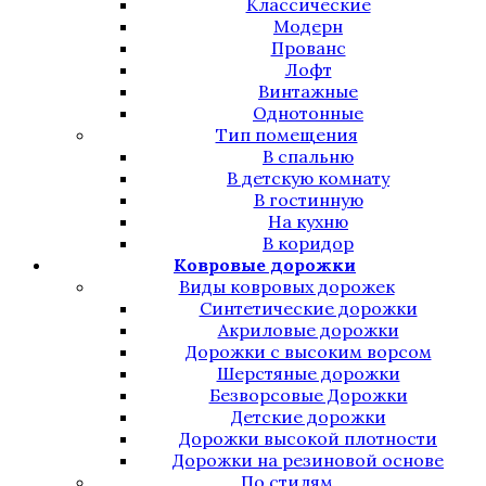
Классические
Модерн
Прованс
Лофт
Винтажные
Однотонные
Тип помещения
В спальню
В детскую комнату
В гостинную
На кухню
В коридор
Ковровые дорожки
Виды ковровых дорожек
Синтетические дорожки
Акриловые дорожки
Дорожки с высоким ворсом
Шерстяные дорожки
Безворсовые Дорожки
Детские дорожки
Дорожки высокой плотности
Дорожки на резиновой основе
По стилям