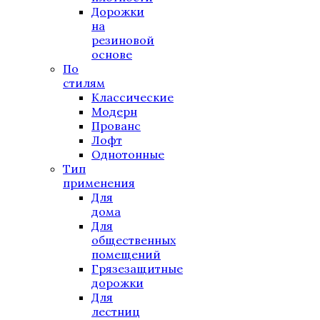
Дорожки
на
резиновой
основе
По
стилям
Классические
Модерн
Прованс
Лофт
Однотонные
Тип
применения
Для
дома
Для
общественных
помещений
Грязезащитные
дорожки
Для
лестниц