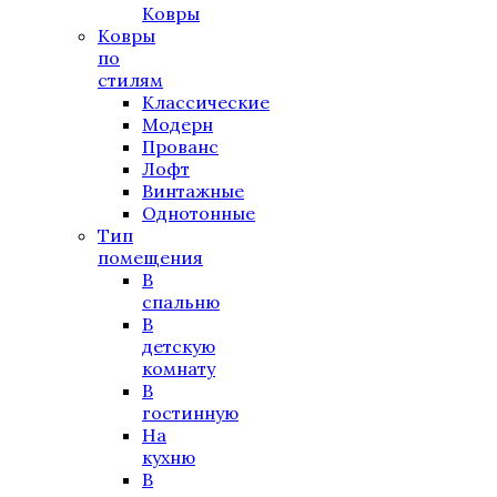
Ковры
Ковры
по
стилям
Классические
Модерн
Прованс
Лофт
Винтажные
Однотонные
Тип
помещения
В
спальню
В
детскую
комнату
В
гостинную
На
кухню
В