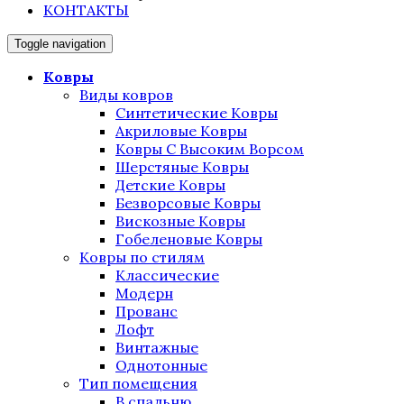
КОНТАКТЫ
Toggle navigation
Ковры
Виды ковров
Синтетические Ковры
Акриловые Ковры
Ковры С Высоким Ворсом
Шерстяные Ковры
Детские Ковры
Безворсовые Ковры
Вискозные Ковры
Гобеленовые Ковры
Ковры по стилям
Классические
Модерн
Прованс
Лофт
Винтажные
Однотонные
Тип помещения
В спальню