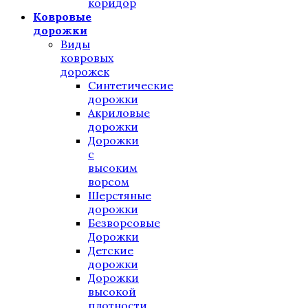
коридор
Ковровые
дорожки
Виды
ковровых
дорожек
Синтетические
дорожки
Акриловые
дорожки
Дорожки
с
высоким
ворсом
Шерстяные
дорожки
Безворсовые
Дорожки
Детские
дорожки
Дорожки
высокой
плотности