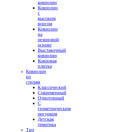
ковролин
Ковролин
с
высоким
ворсом
Ковролин
на
резиновой
основе
Выставочный
ковролин
Ковровая
плитка
Ковролин
по
стилям
Классический
Современный
Однотонный
С
геометрическим
рисунком
Детская
тематика
Тип