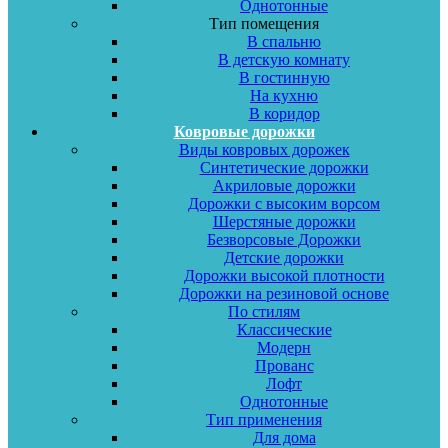
Однотонные
Тип помещения
В спальню
В детскую комнату
В гостинную
На кухню
В коридор
Ковровые дорожки
Виды ковровых дорожек
Синтетические дорожки
Акриловые дорожки
Дорожки с высоким ворсом
Шерстяные дорожки
Безворсовые Дорожки
Детские дорожки
Дорожки высокой плотности
Дорожки на резиновой основе
По стилям
Классические
Модерн
Прованс
Лофт
Однотонные
Тип применения
Для дома