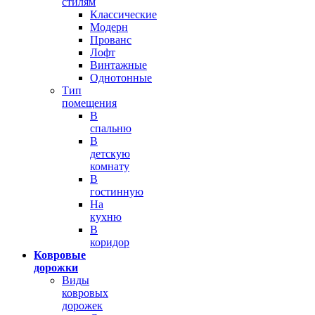
стилям
Классические
Модерн
Прованс
Лофт
Винтажные
Однотонные
Тип
помещения
В
спальню
В
детскую
комнату
В
гостинную
На
кухню
В
коридор
Ковровые
дорожки
Виды
ковровых
дорожек