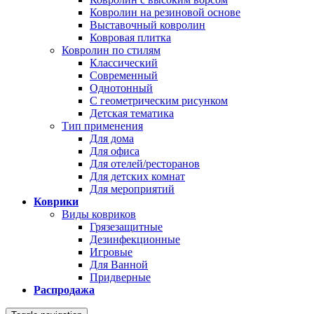
Ковролин на резиновой основе
Выставочный ковролин
Ковровая плитка
Ковролин по стилям
Классический
Современный
Однотонный
С геометрическим рисунком
Детская тематика
Тип применения
Для дома
Для офиса
Для отелей/ресторанов
Для детских комнат
Для мероприятий
Коврики
Виды ковриков
Грязезащитные
Дезинфекционные
Игровые
Для Ванной
Придверные
Распродажа