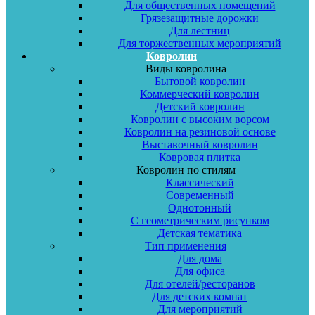
Для общественных помещений
Грязезащитные дорожки
Для лестниц
Для торжественных мероприятий
Ковролин
Виды ковролина
Бытовой ковролин
Коммерческий ковролин
Детский ковролин
Ковролин с высоким ворсом
Ковролин на резиновой основе
Выставочный ковролин
Ковровая плитка
Ковролин по стилям
Классический
Современный
Однотонный
С геометрическим рисунком
Детская тематика
Тип применения
Для дома
Для офиса
Для отелей/ресторанов
Для детских комнат
Для мероприятий