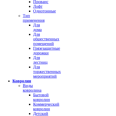
Прованс
Лофт
Однотонные
Тип
применения
Для
дома
Для
общественных
помещений
Грязезащитные
дорожки
Для
лестниц
Для
торжественных
мероприятий
Ковролин
Виды
ковролина
Бытовой
ковролин
Коммерческий
ковролин
Детский