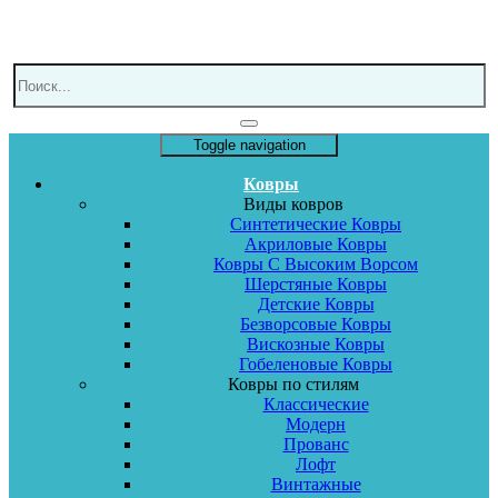
Toggle navigation
Ковры
Виды ковров
Синтетические Ковры
Акриловые Ковры
Ковры С Высоким Ворсом
Шерстяные Ковры
Детские Ковры
Безворсовые Ковры
Вискозные Ковры
Гобеленовые Ковры
Ковры по стилям
Классические
Модерн
Прованс
Лофт
Винтажные