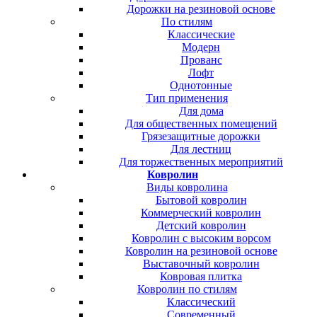
Дорожки на резиновой основе
По стилям
Классические
Модерн
Прованс
Лофт
Однотонные
Тип применения
Для дома
Для общественных помещений
Грязезащитные дорожки
Для лестниц
Для торжественных мероприятий
Ковролин
Виды ковролина
Бытовой ковролин
Коммерческий ковролин
Детский ковролин
Ковролин с высоким ворсом
Ковролин на резиновой основе
Выставочный ковролин
Ковровая плитка
Ковролин по стилям
Классический
Современный