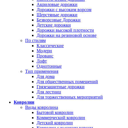
Акриловые дорожки
Дорожки с высоким ворсом
Шерстяные дорожки
Безворсовые Дорожки
Детские дорожки
Дорожки высокой плотности
Дорожки на резиновой основе
По стилям
Классические
Модерн
Прованс
Лофт
Однотонные
Тип применения
Для дома
Для общественных помещений
Грязезащитные дорожки
Для лестниц
Для торжественных мероприятий
Ковролин
Виды ковролина
Бытовой ковролин
Коммерческий ковролин
Детский ковролин
Ковролин с высоким ворсом