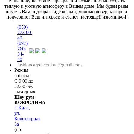
Ваша покупка станет прекрасной возможностью создать 
теплую и уютную атмосферу в Вашем доме. Мы будем рады 
помочь Вам подобрать идеальный, модный ковер, который 
подчеркнет Ваш интерьер и станет настоящей изюминкой!
(050)
773-90-
49
(097)
760-
34-
40
fashioncarpet.com.ua@gmail.com
Режим
работы:
С 9:00 до
22:00 без
выходных
Шоу-рум
КОВРОЛИНА
г. Киев,
ул.
Колекторная
3а
(по