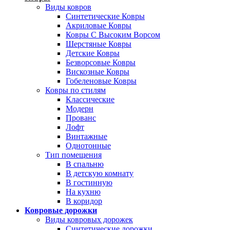
Виды ковров
Синтетические Ковры
Акриловые Ковры
Ковры С Высоким Ворсом
Шерстяные Ковры
Детские Ковры
Безворсовые Ковры
Вискозные Ковры
Гобеленовые Ковры
Ковры по стилям
Классические
Модерн
Прованс
Лофт
Винтажные
Однотонные
Тип помещения
В спальню
В детскую комнату
В гостинную
На кухню
В коридор
Ковровые дорожки
Виды ковровых дорожек
Синтетические дорожки