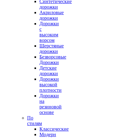
Синтетические
дорожки
Акриловые
дорожки
Дорожки
с
высоким
ворсом
Шерстяные
дорожки
Безворсовые
Дорожки
Детские
дорожки
Дорожки
высокой
плотности
Дорожки
на
резиновой
основе
По
стилям
Классические
Модерн