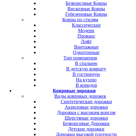
Безворсовые Ковры
Вискозные Ковры
Гобеленовые Ковры
Ковры по стилям
Классические
Модерн
Прованс
Лофт
Винтажные
Однотонные
Тип помещения
В спальню
В детскую комнату
В гостинную
На кухню
В коридор
Ковровые дорожки
Виды ковровых дорожек
Синтетические дорожки
Акриловые дорожки
Дорожки с высоким ворсом
Шерстяные дорожки
Безворсовые Дорожки
Детские дорожки
Дорожки высокой плотности