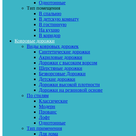
Однотонные
Тип помещения
В спальню
В детскую комнату
В гостинную
На кухню
В коридор
Ковровые дорожки
Виды ковровых дорожек
Синтетические дорожки
Акриловые дорожки
Дорожки с высоким ворсом
Шерстяные дорожки
Безворсовые Дорожки
Детские дорожки
Дорожки высокой плотности
Дорожки на резиновой основе
По стилям
Классические
Модерн
Прованс
Лофт
Однотонные
Тип применения
Для дома