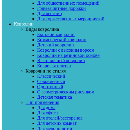
Для общественных помещений
Грязезащитные дорожки
Для лестниц
Для торжественных мероприятий
Ковролин
Виды ковролина
Бытовой ковролин
Коммерческий ковролин
Детский ковролин
Ковролин с высоким ворсом
Ковролин на резиновой основе
Выставочный ковролин
Ковровая плитка
Ковролин по стилям
Классический
Современный
Однотонный
С геометрическим рисунком
Детская тематика
Тип применения
Для дома
Для офиса
Для отелей/ресторанов
Для детских комнат
Для мероприятий