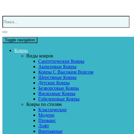
Toggle navigation
Ковры
Виды ковров
Синтетические Ковры
Акриловые Ковры
Ковры С Высоким Ворсом
Шерстяные Ковры
Детские Ковры
Безворсовые Ковры
Вискозные Ковры
Гобеленовые Ковры
Ковры по стилям
Классические
Модерн
Прованс
Лофт
Винтажные