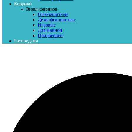
Коврики
Виды ковриков
Грязезащитные
Дезинфекционные
Игровые
Для Ванной
Придверные
Распродажа