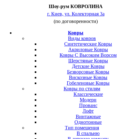
Шоу-рум КОВРОЛИНА
г. Киев, ул. Колекторная 3а
(по договоренности)
Ковры
Виды ковров
Синтетические Ковры
Акриловые Ковры
Ковры С Высоким Ворсом
Шерстяные Ковры
Детские Ковры
Безворсовые Ковры
Вискозные Ковры
Гобеленовые Ковры
Ковры по стилям
Классические
Модерн
Прованс
Лофт
Винтажные
Однотонные
Тип помещения
В спальню
В детскую комнату