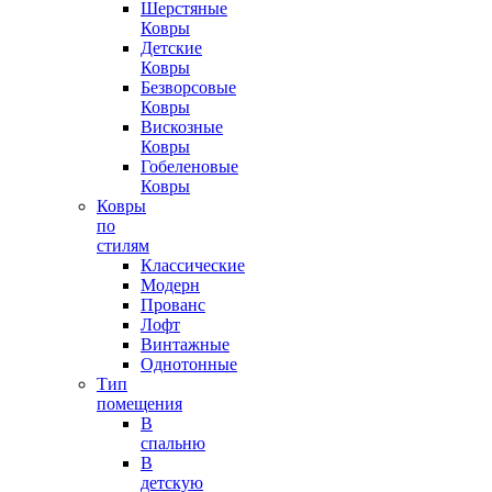
Шерстяные
Ковры
Детские
Ковры
Безворсовые
Ковры
Вискозные
Ковры
Гобеленовые
Ковры
Ковры
по
стилям
Классические
Модерн
Прованс
Лофт
Винтажные
Однотонные
Тип
помещения
В
спальню
В
детскую