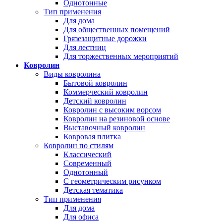
Однотонные
Тип применения
Для дома
Для общественных помещений
Грязезащитные дорожки
Для лестниц
Для торжественных мероприятий
Ковролин
Виды ковролина
Бытовой ковролин
Коммерческий ковролин
Детский ковролин
Ковролин с высоким ворсом
Ковролин на резиновой основе
Выставочный ковролин
Ковровая плитка
Ковролин по стилям
Классический
Современный
Однотонный
С геометрическим рисунком
Детская тематика
Тип применения
Для дома
Для офиса