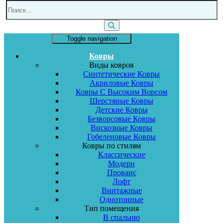
Toggle navigation
Ковры
Виды ковров
Синтетические Ковры
Акриловые Ковры
Ковры С Высоким Ворсом
Шерстяные Ковры
Детские Ковры
Безворсовые Ковры
Вискозные Ковры
Гобеленовые Ковры
Ковры по стилям
Классические
Модерн
Прованс
Лофт
Винтажные
Однотонные
Тип помещения
В спальню