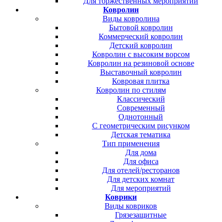
Для торжественных мероприятий
Ковролин
Виды ковролина
Бытовой ковролин
Коммерческий ковролин
Детский ковролин
Ковролин с высоким ворсом
Ковролин на резиновой основе
Выставочный ковролин
Ковровая плитка
Ковролин по стилям
Классический
Современный
Однотонный
С геометрическим рисунком
Детская тематика
Тип применения
Для дома
Для офиса
Для отелей/ресторанов
Для детских комнат
Для мероприятий
Коврики
Виды ковриков
Грязезащитные