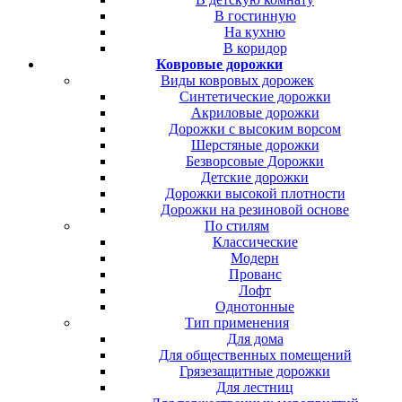
В гостинную
На кухню
В коридор
Ковровые дорожки
Виды ковровых дорожек
Синтетические дорожки
Акриловые дорожки
Дорожки с высоким ворсом
Шерстяные дорожки
Безворсовые Дорожки
Детские дорожки
Дорожки высокой плотности
Дорожки на резиновой основе
По стилям
Классические
Модерн
Прованс
Лофт
Однотонные
Тип применения
Для дома
Для общественных помещений
Грязезащитные дорожки
Для лестниц