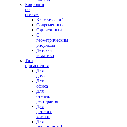
Ковролин
по
стилям
Классический
Современный
Однотонный
С
геометрическим
рисунком
Детская
тематика
Тип
применения
Для
дома
Для
офиса
Для
отелей/
ресторанов
Для
детских
комнат
Для
мероприятий