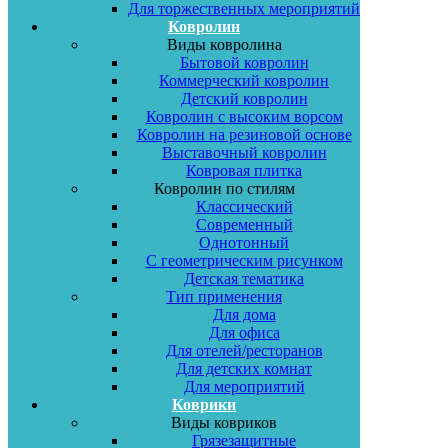
Для торжественных мероприятий
Ковролин
Виды ковролина
Бытовой ковролин
Коммерческий ковролин
Детский ковролин
Ковролин с высоким ворсом
Ковролин на резиновой основе
Выставочный ковролин
Ковровая плитка
Ковролин по стилям
Классический
Современный
Однотонный
С геометрическим рисунком
Детская тематика
Тип применения
Для дома
Для офиса
Для отелей/ресторанов
Для детских комнат
Для мероприятий
Коврики
Виды ковриков
Грязезащитные