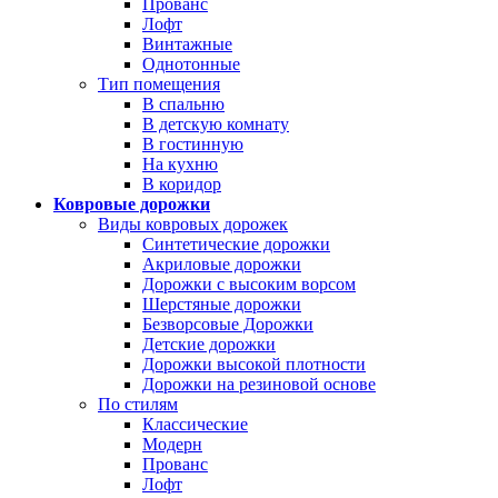
Прованс
Лофт
Винтажные
Однотонные
Тип помещения
В спальню
В детскую комнату
В гостинную
На кухню
В коридор
Ковровые дорожки
Виды ковровых дорожек
Синтетические дорожки
Акриловые дорожки
Дорожки с высоким ворсом
Шерстяные дорожки
Безворсовые Дорожки
Детские дорожки
Дорожки высокой плотности
Дорожки на резиновой основе
По стилям
Классические
Модерн
Прованс
Лофт