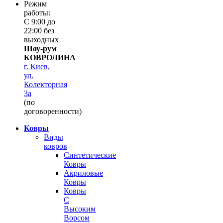
Режим
работы:
С 9:00 до
22:00 без
выходных
Шоу-рум
КОВРОЛИНА
г. Киев,
ул.
Колекторная
3а
(по
договоренности)
Ковры
Виды
ковров
Синтетические
Ковры
Акриловые
Ковры
Ковры
С
Высоким
Ворсом