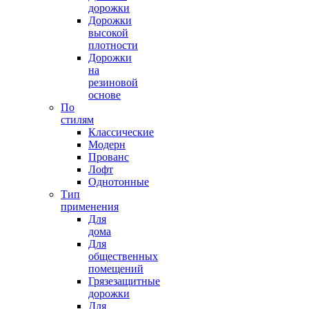
дорожки
Дорожки
высокой
плотности
Дорожки
на
резиновой
основе
По
стилям
Классические
Модерн
Прованс
Лофт
Однотонные
Тип
применения
Для
дома
Для
общественных
помещений
Грязезащитные
дорожки
Для