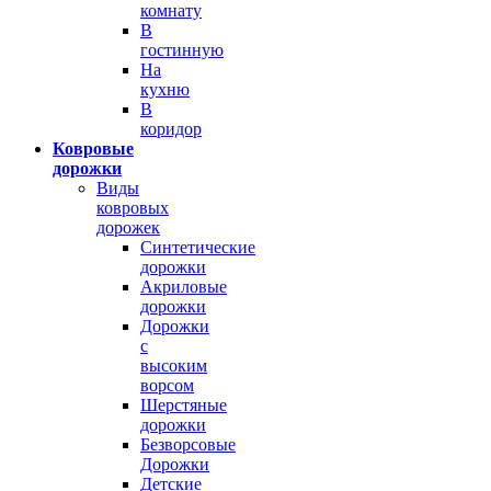
комнату
В
гостинную
На
кухню
В
коридор
Ковровые
дорожки
Виды
ковровых
дорожек
Синтетические
дорожки
Акриловые
дорожки
Дорожки
с
высоким
ворсом
Шерстяные
дорожки
Безворсовые
Дорожки
Детские