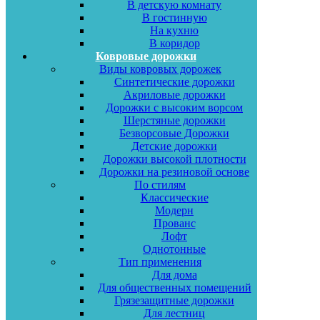
В детскую комнату
В гостинную
На кухню
В коридор
Ковровые дорожки
Виды ковровых дорожек
Синтетические дорожки
Акриловые дорожки
Дорожки с высоким ворсом
Шерстяные дорожки
Безворсовые Дорожки
Детские дорожки
Дорожки высокой плотности
Дорожки на резиновой основе
По стилям
Классические
Модерн
Прованс
Лофт
Однотонные
Тип применения
Для дома
Для общественных помещений
Грязезащитные дорожки
Для лестниц