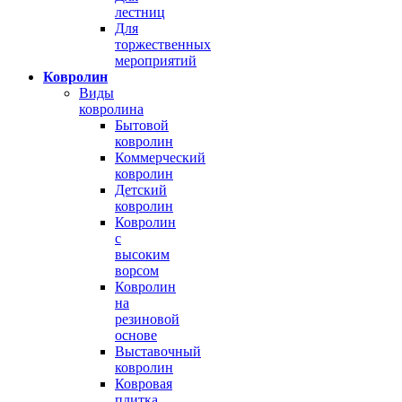
лестниц
Для
торжественных
мероприятий
Ковролин
Виды
ковролина
Бытовой
ковролин
Коммерческий
ковролин
Детский
ковролин
Ковролин
с
высоким
ворсом
Ковролин
на
резиновой
основе
Выставочный
ковролин
Ковровая
плитка