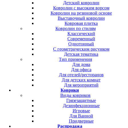
Детский ковролин
Ковролин с высоким ворсом
Ковролин на резиновой основе
Выставочный ковролин
Ковровая плитка
Ковролин по стилям
Классический
Современный
Однотонный
С геометрическим рисунком
Детская тематика
Тип применения
Для дома
Для офиса
Для отелей/ресторанов
Для детских комнат
Для мероприятий
Коврики
Виды ковриков
Грязезащитные
Дезинфекционные
Игровые
Для Ванной
Придверные
Распродажа