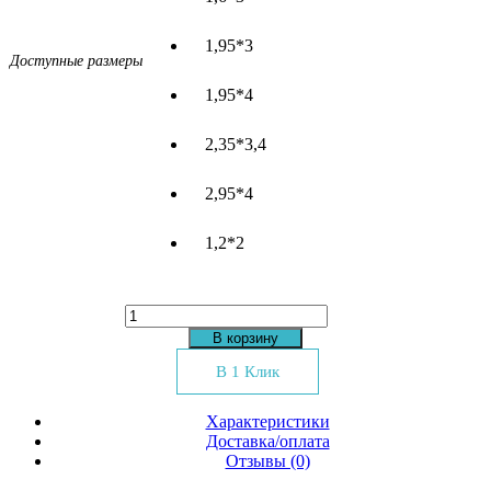
1,95*3
Доступные размеры
1,95*4
2,35*3,4
2,95*4
1,2*2
Количество
товара
В корзину
Ковер
Moda
В 1 Клик
4576
bej
Характеристики
l.grey
Доставка/оплата
Отзывы (0)