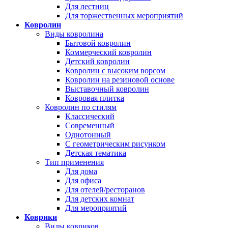
Для лестниц
Для торжественных мероприятий
Ковролин
Виды ковролина
Бытовой ковролин
Коммерческий ковролин
Детский ковролин
Ковролин с высоким ворсом
Ковролин на резиновой основе
Выставочный ковролин
Ковровая плитка
Ковролин по стилям
Классический
Современный
Однотонный
С геометрическим рисунком
Детская тематика
Тип применения
Для дома
Для офиса
Для отелей/ресторанов
Для детских комнат
Для мероприятий
Коврики
Виды ковриков