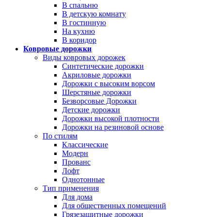
В спальню
В детскую комнату
В гостинную
На кухню
В коридор
Ковровые дорожки
Виды ковровых дорожек
Синтетические дорожки
Акриловые дорожки
Дорожки с высоким ворсом
Шерстяные дорожки
Безворсовые Дорожки
Детские дорожки
Дорожки высокой плотности
Дорожки на резиновой основе
По стилям
Классические
Модерн
Прованс
Лофт
Однотонные
Тип применения
Для дома
Для общественных помещений
Грязезащитные дорожки