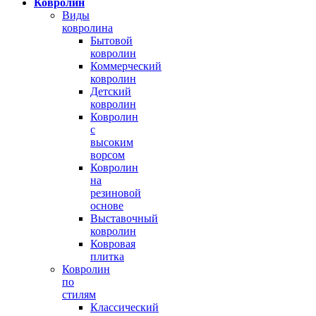
Ковролин
Виды
ковролина
Бытовой
ковролин
Коммерческий
ковролин
Детский
ковролин
Ковролин
с
высоким
ворсом
Ковролин
на
резиновой
основе
Выставочный
ковролин
Ковровая
плитка
Ковролин
по
стилям
Классический