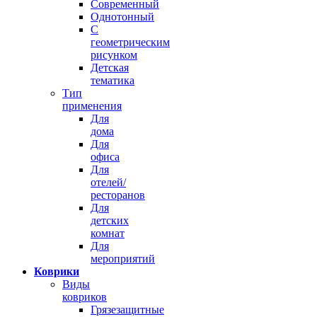
Современный
Однотонный
С
геометрическим
рисунком
Детская
тематика
Тип
применения
Для
дома
Для
офиса
Для
отелей/
ресторанов
Для
детских
комнат
Для
мероприятий
Коврики
Виды
ковриков
Грязезащитные