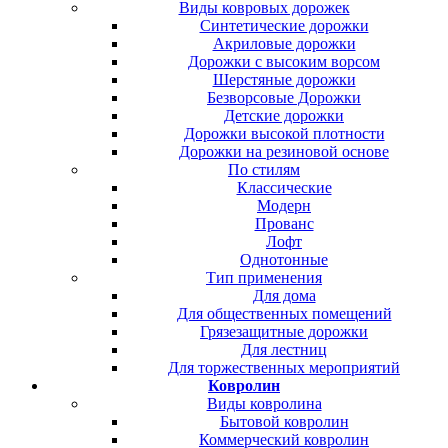
Виды ковровых дорожек
Синтетические дорожки
Акриловые дорожки
Дорожки с высоким ворсом
Шерстяные дорожки
Безворсовые Дорожки
Детские дорожки
Дорожки высокой плотности
Дорожки на резиновой основе
По стилям
Классические
Модерн
Прованс
Лофт
Однотонные
Тип применения
Для дома
Для общественных помещений
Грязезащитные дорожки
Для лестниц
Для торжественных мероприятий
Ковролин
Виды ковролина
Бытовой ковролин
Коммерческий ковролин