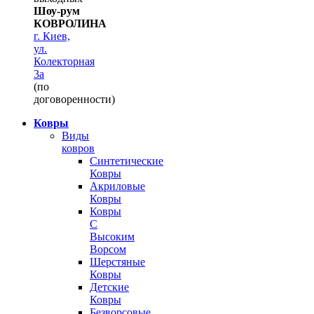
Шоу-рум
КОВРОЛИНА
г. Киев,
ул.
Колекторная
3а
(по
договоренности)
Ковры
Виды
ковров
Синтетические
Ковры
Акриловые
Ковры
Ковры
С
Высоким
Ворсом
Шерстяные
Ковры
Детские
Ковры
Безворсовые