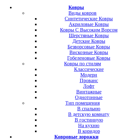
Ковры
Виды ковров
Синтетические Ковры
Акриловые Ковры
Ковры С Высоким Ворсом
Шерстяные Ковры
Детские Ковры
Безворсовые Ковры
Вискозные Ковры
Гобеленовые Ковры
Ковры по стилям
Классические
Модерн
Прованс
Лофт
Винтажные
Однотонные
Тип помещения
В спальню
В детскую комнату
В гостинную
На кухню
В коридор
Ковровые дорожки