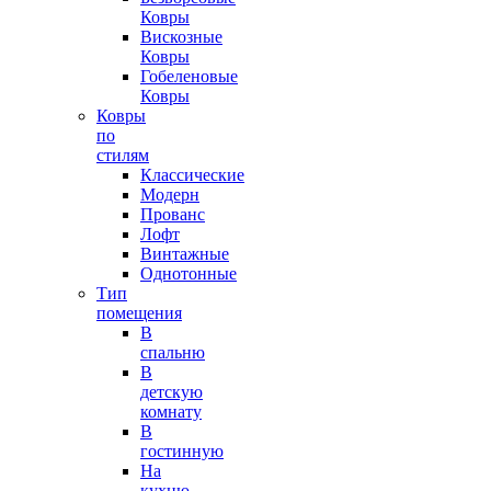
Ковры
Вискозные
Ковры
Гобеленовые
Ковры
Ковры
по
стилям
Классические
Модерн
Прованс
Лофт
Винтажные
Однотонные
Тип
помещения
В
спальню
В
детскую
комнату
В
гостинную
На
кухню