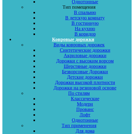
Однотонные
Тип помещения
В спальню
В детскую комнату
В гостинную
На кухню
В коридор
Ковровые дорожки
Виды ковровых дорожек
Синтетические дорожки
Акриловые дорожки
Дорожки с высоким ворсом
Шерстяные дорожки
Безворсовые Дорожки
Детские дорожки
Дорожки высокой плотности
Дорожки на резиновой основе
По стилям
Классические
Модерн
Прованс
Лофт
Однотонные
Тип применения
Для дома