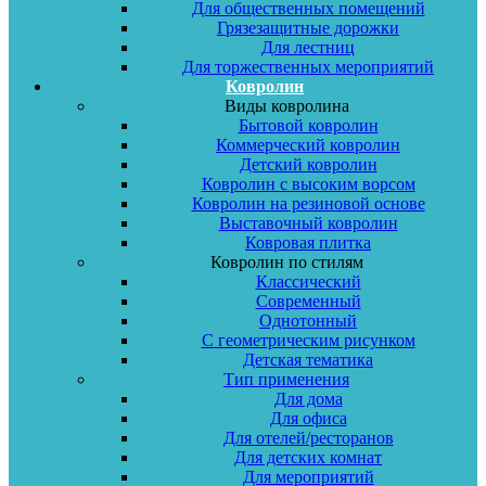
Для общественных помещений
Грязезащитные дорожки
Для лестниц
Для торжественных мероприятий
Ковролин
Виды ковролина
Бытовой ковролин
Коммерческий ковролин
Детский ковролин
Ковролин с высоким ворсом
Ковролин на резиновой основе
Выставочный ковролин
Ковровая плитка
Ковролин по стилям
Классический
Современный
Однотонный
С геометрическим рисунком
Детская тематика
Тип применения
Для дома
Для офиса
Для отелей/ресторанов
Для детских комнат
Для мероприятий