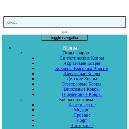
Toggle navigation
Ковры
Виды ковров
Синтетические Ковры
Акриловые Ковры
Ковры С Высоким Ворсом
Шерстяные Ковры
Детские Ковры
Безворсовые Ковры
Вискозные Ковры
Гобеленовые Ковры
Ковры по стилям
Классические
Модерн
Прованс
Лофт
Винтажные