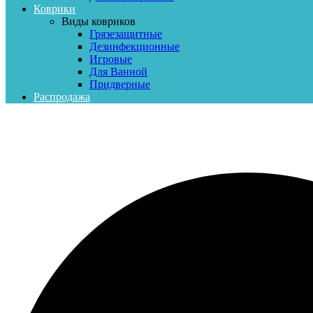
Коврики
Виды ковриков
Грязезащитные
Дезинфекционные
Игровые
Для Ванной
Придверные
Распродажа