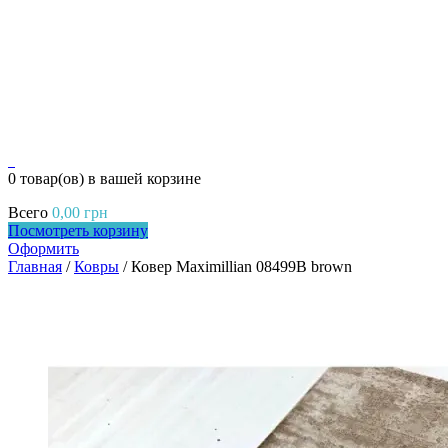
0
0 товар(ов)
в вашей корзине
Всего
0,00
грн
Посмотреть корзину
Оформить
Главная
/
Ковры
/ Ковер Maximillian 08499B brown