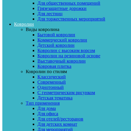
Для общественных помещений
Грязезащитные дорожки
Для лестниц
Для торжественных мероприятий
Ковролин
Виды ковролина
Бытовой ковролин
Коммерческий ковролин
Детский ковролин
Ковролин с высоким ворсом
Ковролин на резиновой основе
Выставочный ковролин
Ковровая плитка
Ковролин по стилям
Классический
Современный
Однотонный
С геометрическим рисунком
Детская тематика
Тип применения
Для дома
Для офиса
Для отелей/ресторанов
Для детских комнат
Для мероприятий