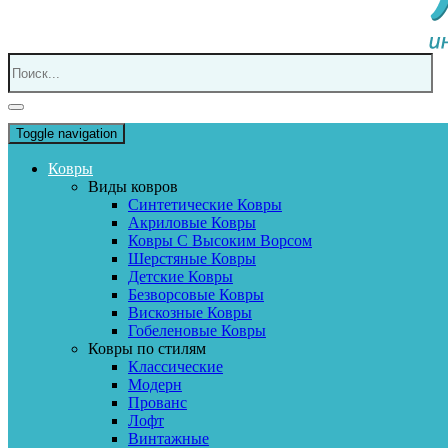
Toggle navigation
Ковры
Виды ковров
Синтетические Ковры
Акриловые Ковры
Ковры С Высоким Ворсом
Шерстяные Ковры
Детские Ковры
Безворсовые Ковры
Вискозные Ковры
Гобеленовые Ковры
Ковры по стилям
Классические
Модерн
Прованс
Лофт
Винтажные