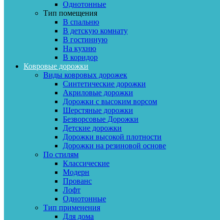
Однотонные
Тип помещения
В спальню
В детскую комнату
В гостинную
На кухню
В коридор
Ковровые дорожки
Виды ковровых дорожек
Синтетические дорожки
Акриловые дорожки
Дорожки с высоким ворсом
Шерстяные дорожки
Безворсовые Дорожки
Детские дорожки
Дорожки высокой плотности
Дорожки на резиновой основе
По стилям
Классические
Модерн
Прованс
Лофт
Однотонные
Тип применения
Для дома