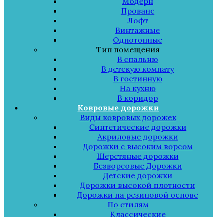
Модерн
Прованс
Лофт
Винтажные
Однотонные
Тип помещения
В спальню
В детскую комнату
В гостинную
На кухню
В коридор
Ковровые дорожки
Виды ковровых дорожек
Синтетические дорожки
Акриловые дорожки
Дорожки с высоким ворсом
Шерстяные дорожки
Безворсовые Дорожки
Детские дорожки
Дорожки высокой плотности
Дорожки на резиновой основе
По стилям
Классические