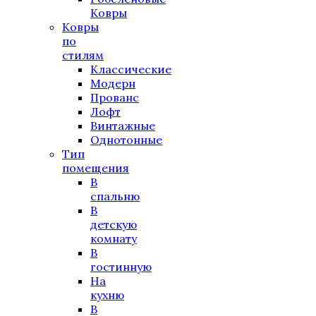
Ковры
Ковры
по
стилям
Классические
Модерн
Прованс
Лофт
Винтажные
Однотонные
Тип
помещения
В
спальню
В
детскую
комнату
В
гостинную
На
кухню
В