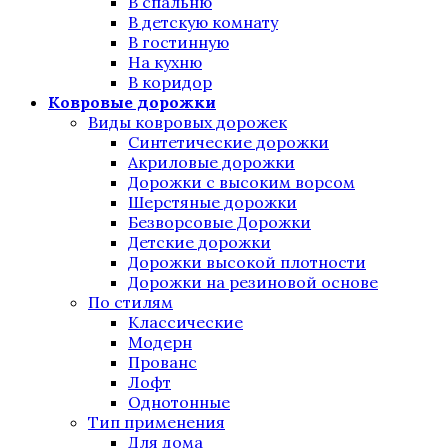
В спальню
В детскую комнату
В гостинную
На кухню
В коридор
Ковровые дорожки
Виды ковровых дорожек
Синтетические дорожки
Акриловые дорожки
Дорожки с высоким ворсом
Шерстяные дорожки
Безворсовые Дорожки
Детские дорожки
Дорожки высокой плотности
Дорожки на резиновой основе
По стилям
Классические
Модерн
Прованс
Лофт
Однотонные
Тип применения
Для дома