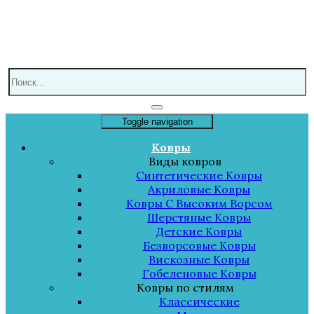
Toggle navigation
Ковры
Виды ковров
Синтетические Ковры
Акриловые Ковры
Ковры С Высоким Ворсом
Шерстяные Ковры
Детские Ковры
Безворсовые Ковры
Вискозные Ковры
Гобеленовые Ковры
Ковры по стилям
Классические