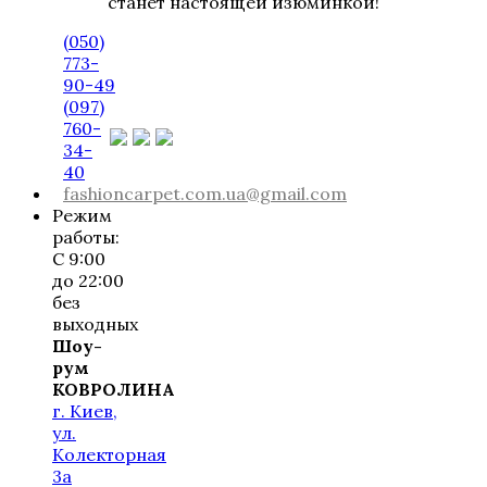
станет настоящей изюминкой!
(050)
773-
90-49
(097)
760-
34-
40
fashioncarpet.com.ua@gmail.com
Режим
работы:
С 9:00
до 22:00
без
выходных
Шоу-
рум
КОВРОЛИНА
г. Киев,
ул.
Колекторная
3а