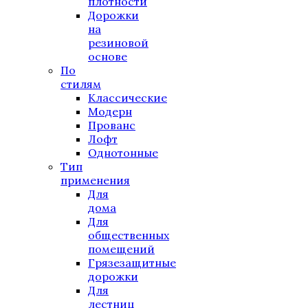
плотности
Дорожки
на
резиновой
основе
По
стилям
Классические
Модерн
Прованс
Лофт
Однотонные
Тип
применения
Для
дома
Для
общественных
помещений
Грязезащитные
дорожки
Для
лестниц