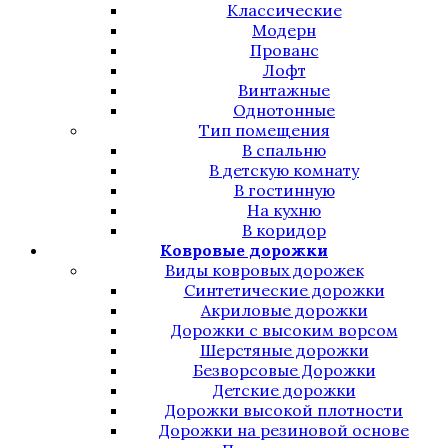
Классические
Модерн
Прованс
Лофт
Винтажные
Однотонные
Тип помещения
В спальню
В детскую комнату
В гостинную
На кухню
В коридор
Ковровые дорожки
Виды ковровых дорожек
Синтетические дорожки
Акриловые дорожки
Дорожки с высоким ворсом
Шерстяные дорожки
Безворсовые Дорожки
Детские дорожки
Дорожки высокой плотности
Дорожки на резиновой основе