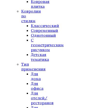
Ковровая
плитка
Ковролин
по
стилям
Классический
Современный
Однотонный
С
геометрическим
рисунком
Детская
тематика
Тип
применения
Для
дома
Для
офиса
Для
отелей/
ресторанов
Для