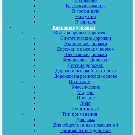
В спальню
В детскую комнату
В гостинную
На кухню
В коридор
Ковровые дорожки
Виды ковровых дорожек
Синтетические дорожки
Акриловые дорожки
Дорожки с высоким ворсом
Шерстяные дорожки
Безворсовые Дорожки
Детские дорожки
Дорожки высокой плотности
Дорожки на резиновой основе
По стилям
Классические
Модерн
Прованс
Лофт
Однотонные
Тип применения
Для дома
Для общественных помещений
Грязезащитные дорожки