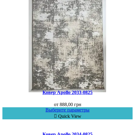
Ковер Apollo 2033-0825
от
888,00
грн
Выберите параметры
Quick View
Ковер Аpollo 2034-0825