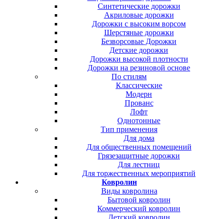
Синтетические дорожки
Акриловые дорожки
Дорожки с высоким ворсом
Шерстяные дорожки
Безворсовые Дорожки
Детские дорожки
Дорожки высокой плотности
Дорожки на резиновой основе
По стилям
Классические
Модерн
Прованс
Лофт
Однотонные
Тип применения
Для дома
Для общественных помещений
Грязезащитные дорожки
Для лестниц
Для торжественных мероприятий
Ковролин
Виды ковролина
Бытовой ковролин
Коммерческий ковролин
Детский ковролин