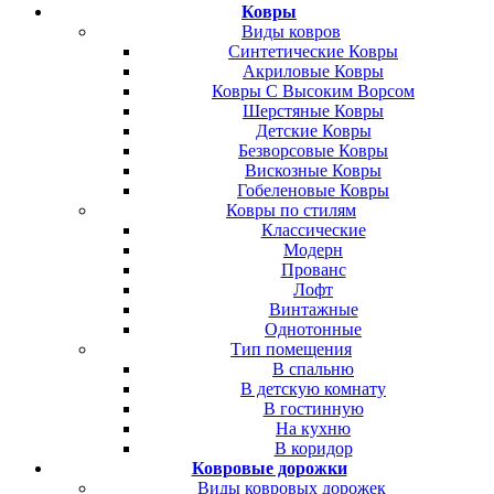
Ковры
Виды ковров
Синтетические Ковры
Акриловые Ковры
Ковры С Высоким Ворсом
Шерстяные Ковры
Детские Ковры
Безворсовые Ковры
Вискозные Ковры
Гобеленовые Ковры
Ковры по стилям
Классические
Модерн
Прованс
Лофт
Винтажные
Однотонные
Тип помещения
В спальню
В детскую комнату
В гостинную
На кухню
В коридор
Ковровые дорожки
Виды ковровых дорожек