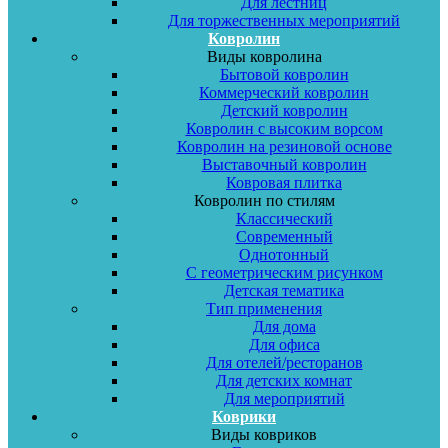
Для лестниц
Для торжественных мероприятий
Ковролин
Виды ковролина
Бытовой ковролин
Коммерческий ковролин
Детский ковролин
Ковролин с высоким ворсом
Ковролин на резиновой основе
Выставочный ковролин
Ковровая плитка
Ковролин по стилям
Классический
Современный
Однотонный
С геометрическим рисунком
Детская тематика
Тип применения
Для дома
Для офиса
Для отелей/ресторанов
Для детских комнат
Для мероприятий
Коврики
Виды ковриков