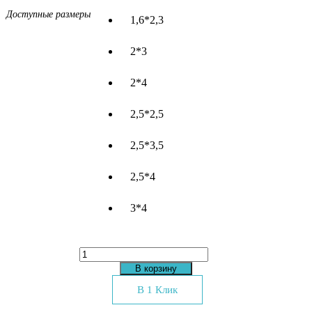
Доступные размеры
1,6*2,3
2*3
2*4
2,5*2,5
2,5*3,5
2,5*4
3*4
Количество
товара
В корзину
Ковер
Loca
В 1 Клик
6365A