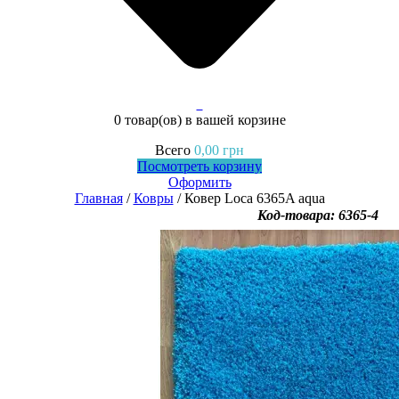
0
0 товар(ов)
в вашей корзине
Всего
0,00
грн
Посмотреть корзину
Оформить
Главная
/
Ковры
/ Ковер Loca 6365A aqua
Код-товара: 6365-4