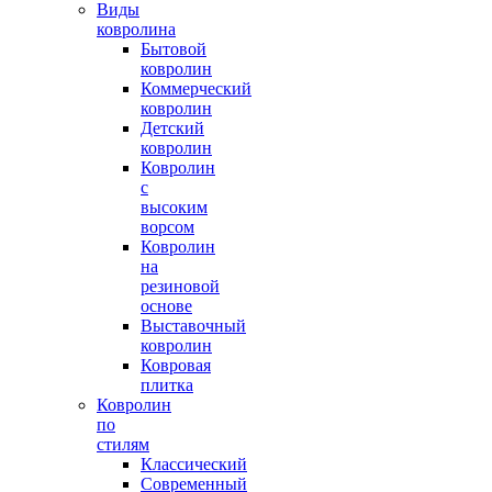
Виды
ковролина
Бытовой
ковролин
Коммерческий
ковролин
Детский
ковролин
Ковролин
с
высоким
ворсом
Ковролин
на
резиновой
основе
Выставочный
ковролин
Ковровая
плитка
Ковролин
по
стилям
Классический
Современный