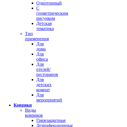
Однотонный
С
геометрическим
рисунком
Детская
тематика
Тип
применения
Для
дома
Для
офиса
Для
отелей/
ресторанов
Для
детских
комнат
Для
мероприятий
Коврики
Виды
ковриков
Грязезащитные
Дезинфекционные