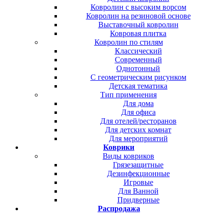
Ковролин с высоким ворсом
Ковролин на резиновой основе
Выставочный ковролин
Ковровая плитка
Ковролин по стилям
Классический
Современный
Однотонный
С геометрическим рисунком
Детская тематика
Тип применения
Для дома
Для офиса
Для отелей/ресторанов
Для детских комнат
Для мероприятий
Коврики
Виды ковриков
Грязезащитные
Дезинфекционные
Игровые
Для Ванной
Придверные
Распродажа