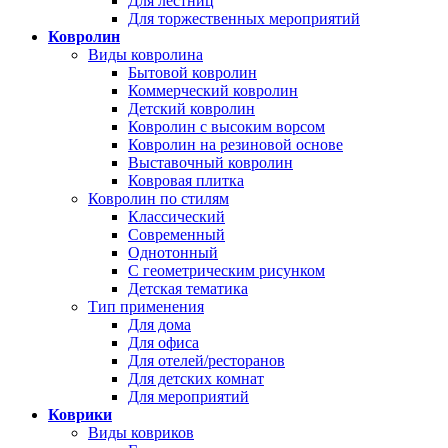
Для лестниц
Для торжественных мероприятий
Ковролин
Виды ковролина
Бытовой ковролин
Коммерческий ковролин
Детский ковролин
Ковролин с высоким ворсом
Ковролин на резиновой основе
Выставочный ковролин
Ковровая плитка
Ковролин по стилям
Классический
Современный
Однотонный
С геометрическим рисунком
Детская тематика
Тип применения
Для дома
Для офиса
Для отелей/ресторанов
Для детских комнат
Для мероприятий
Коврики
Виды ковриков