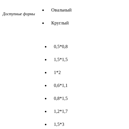
Овальный
Доступные формы
Круглый
0,5*0,8
1,5*1,5
1*2
0,6*1,1
0,8*1,5
1,2*1,7
1,5*3