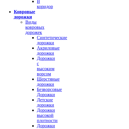
В
коридор
Ковровые
дорожки
Виды
ковровых
дорожек
Синтетические
дорожки
Акриловые
дорожки
Дорожки
с
высоким
ворсом
Шерстяные
дорожки
Безворсовые
Дорожки
Детские
дорожки
Дорожки
высокой
плотности
Дорожки