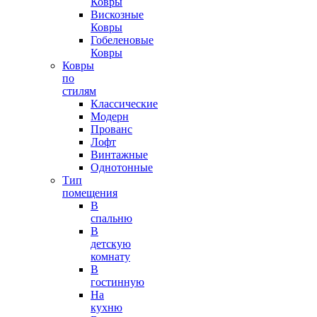
Ковры
Вискозные
Ковры
Гобеленовые
Ковры
Ковры
по
стилям
Классические
Модерн
Прованс
Лофт
Винтажные
Однотонные
Тип
помещения
В
спальню
В
детскую
комнату
В
гостинную
На
кухню