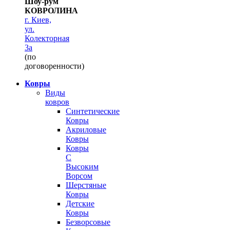
Шоу-рум
КОВРОЛИНА
г. Киев,
ул.
Колекторная
3а
(по
договоренности)
Ковры
Виды
ковров
Синтетические
Ковры
Акриловые
Ковры
Ковры
С
Высоким
Ворсом
Шерстяные
Ковры
Детские
Ковры
Безворсовые