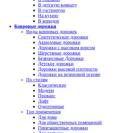
В детскую комнату
В гостинную
На кухню
В коридор
Ковровые дорожки
Виды ковровых дорожек
Синтетические дорожки
Акриловые дорожки
Дорожки с высоким ворсом
Шерстяные дорожки
Безворсовые Дорожки
Детские дорожки
Дорожки высокой плотности
Дорожки на резиновой основе
По стилям
Классические
Модерн
Прованс
Лофт
Однотонные
Тип применения
Для дома
Для общественных помещений
Грязезащитные дорожки