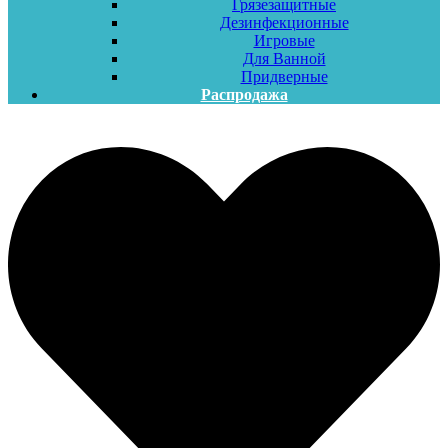
Грязезащитные
Дезинфекционные
Игровые
Для Ванной
Придверные
Распродажа
Меню