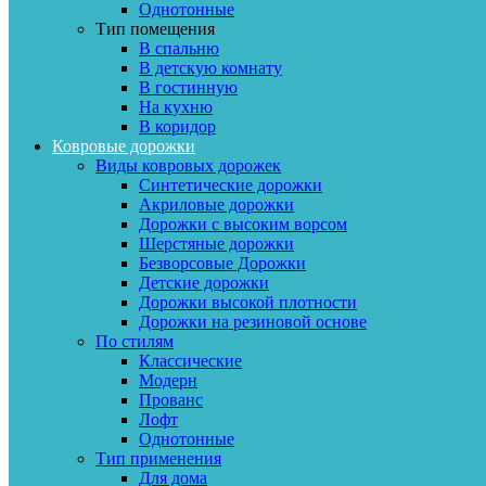
Однотонные
Тип помещения
В спальню
В детскую комнату
В гостинную
На кухню
В коридор
Ковровые дорожки
Виды ковровых дорожек
Синтетические дорожки
Акриловые дорожки
Дорожки с высоким ворсом
Шерстяные дорожки
Безворсовые Дорожки
Детские дорожки
Дорожки высокой плотности
Дорожки на резиновой основе
По стилям
Классические
Модерн
Прованс
Лофт
Однотонные
Тип применения
Для дома