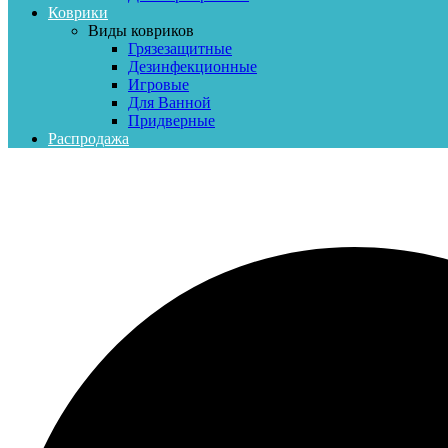
Коврики
Виды ковриков
Грязезащитные
Дезинфекционные
Игровые
Для Ванной
Придверные
Распродажа