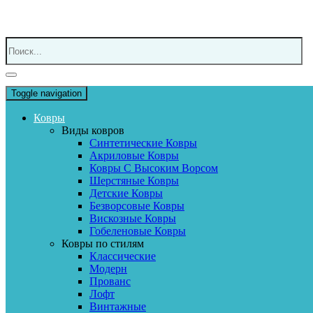
Toggle navigation
Ковры
Виды ковров
Синтетические Ковры
Акриловые Ковры
Ковры С Высоким Ворсом
Шерстяные Ковры
Детские Ковры
Безворсовые Ковры
Вискозные Ковры
Гобеленовые Ковры
Ковры по стилям
Классические
Модерн
Прованс
Лофт
Винтажные