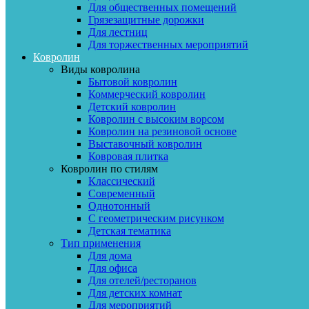
Для общественных помещений
Грязезащитные дорожки
Для лестниц
Для торжественных мероприятий
Ковролин
Виды ковролина
Бытовой ковролин
Коммерческий ковролин
Детский ковролин
Ковролин с высоким ворсом
Ковролин на резиновой основе
Выставочный ковролин
Ковровая плитка
Ковролин по стилям
Классический
Современный
Однотонный
С геометрическим рисунком
Детская тематика
Тип применения
Для дома
Для офиса
Для отелей/ресторанов
Для детских комнат
Для мероприятий