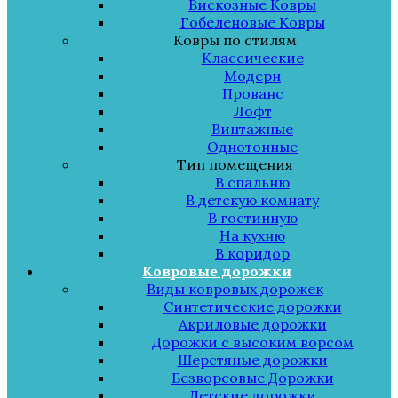
Вискозные Ковры
Гобеленовые Ковры
Ковры по стилям
Классические
Модерн
Прованс
Лофт
Винтажные
Однотонные
Тип помещения
В спальню
В детскую комнату
В гостинную
На кухню
В коридор
Ковровые дорожки
Виды ковровых дорожек
Синтетические дорожки
Акриловые дорожки
Дорожки с высоким ворсом
Шерстяные дорожки
Безворсовые Дорожки
Детские дорожки