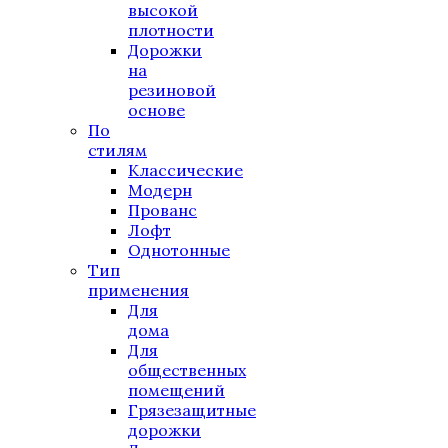
высокой
плотности
Дорожки
на
резиновой
основе
По
стилям
Классические
Модерн
Прованс
Лофт
Однотонные
Тип
применения
Для
дома
Для
общественных
помещений
Грязезащитные
дорожки