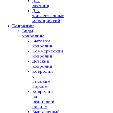
Для
лестниц
Для
торжественных
мероприятий
Ковролин
Виды
ковролина
Бытовой
ковролин
Коммерческий
ковролин
Детский
ковролин
Ковролин
с
высоким
ворсом
Ковролин
на
резиновой
основе
Выставочный