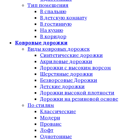
Тип помещения
В спальню
В детскую комнату
В гостинную
На кухню
В коридор
Ковровые дорожки
Виды ковровых дорожек
Синтетические дорожки
Акриловые дорожки
Дорожки с высоким ворсом
Шерстяные дорожки
Безворсовые Дорожки
Детские дорожки
Дорожки высокой плотности
Дорожки на резиновой основе
По стилям
Классические
Модерн
Прованс
Лофт
Однотонные