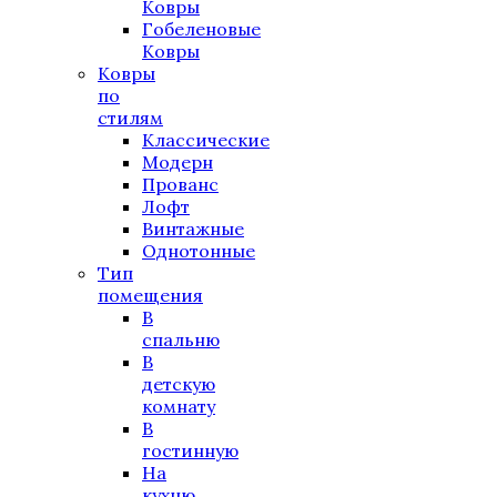
Ковры
Гобеленовые
Ковры
Ковры
по
стилям
Классические
Модерн
Прованс
Лофт
Винтажные
Однотонные
Тип
помещения
В
спальню
В
детскую
комнату
В
гостинную
На
кухню