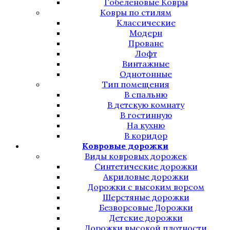
Гобеленовые Ковры
Ковры по стилям
Классические
Модерн
Прованс
Лофт
Винтажные
Однотонные
Тип помещения
В спальню
В детскую комнату
В гостинную
На кухню
В коридор
Ковровые дорожки
Виды ковровых дорожек
Синтетические дорожки
Акриловые дорожки
Дорожки с высоким ворсом
Шерстяные дорожки
Безворсовые Дорожки
Детские дорожки
Дорожки высокой плотности