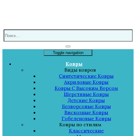
Toggle navigation
Ковры
Виды ковров
Синтетические Ковры
Акриловые Ковры
Ковры С Высоким Ворсом
Шерстяные Ковры
Детские Ковры
Безворсовые Ковры
Вискозные Ковры
Гобеленовые Ковры
Ковры по стилям
Классические