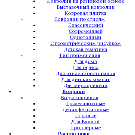
Ковролин на резиновой основе
Выставочный ковролин
Ковровая плитка
Ковролин по стилям
Классический
Современный
Однотонный
С геометрическим рисунком
Детская тематика
Тип применения
Для дома
Для офиса
Для отелей/ресторанов
Для детских комнат
Для мероприятий
Коврики
Виды ковриков
Грязезащитные
Дезинфекционные
Игровые
Для Ванной
Придверные
Распродажа