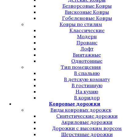
Безворсовые Ковры
Вискозные Ковры
Гобеленовые Ковры
Ковры по стилям
Классические
Модерн
Прованс
Лофт
Винтажные
Однотонные
Тип помещения
В спальню
В детскую комнату
В гостинную
На кухню
В коридор
Ковровые дорожки
Виды ковровых дорожек
Синтетические дорожки
Акриловые дорожки
Дорожки с высоким ворсом
Шерстяные дорожки