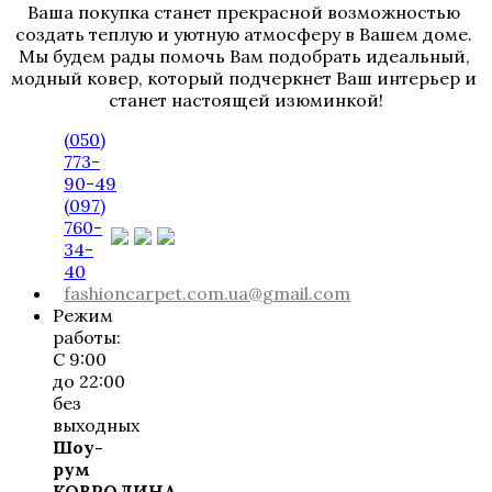
Ваша покупка станет прекрасной возможностью 
создать теплую и уютную атмосферу в Вашем доме. 
Мы будем рады помочь Вам подобрать идеальный, 
модный ковер, который подчеркнет Ваш интерьер и 
станет настоящей изюминкой!
(050)
773-
90-49
(097)
760-
34-
40
fashioncarpet.com.ua@gmail.com
Режим
работы:
С 9:00
до 22:00
без
выходных
Шоу-
рум
КОВРОЛИНА