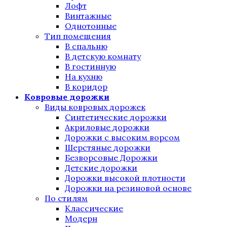
Лофт
Винтажные
Однотонные
Тип помещения
В спальню
В детскую комнату
В гостинную
На кухню
В коридор
Ковровые дорожки
Виды ковровых дорожек
Синтетические дорожки
Акриловые дорожки
Дорожки с высоким ворсом
Шерстяные дорожки
Безворсовые Дорожки
Детские дорожки
Дорожки высокой плотности
Дорожки на резиновой основе
По стилям
Классические
Модерн