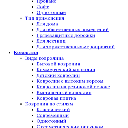
Прованс
Лофт
Однотонные
Тип применения
Для дома
Для общественных помещений
Грязезащитные дорожки
Для лестниц
Для торжественных мероприятий
Ковролин
Виды ковролина
Бытовой ковролин
Коммерческий ковролин
Детский ковролин
Ковролин с высоким ворсом
Ковролин на резиновой основе
Выставочный ковролин
Ковровая плитка
Ковролин по стилям
Классический
Современный
Однотонный
С геометрическим рисунком