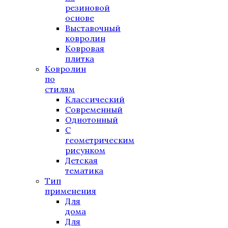
резиновой
основе
Выставочный
ковролин
Ковровая
плитка
Ковролин
по
стилям
Классический
Современный
Однотонный
С
геометрическим
рисунком
Детская
тематика
Тип
применения
Для
дома
Для