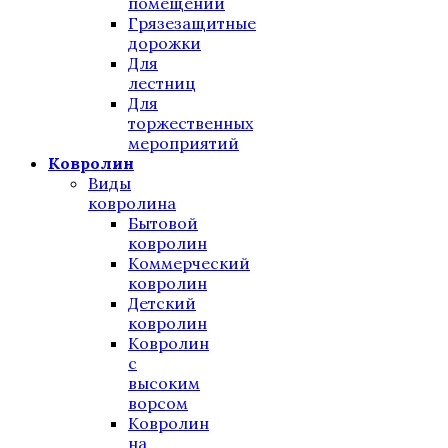
помещений
Грязезащитные
дорожки
Для
лестниц
Для
торжественных
мероприятий
Ковролин
Виды
ковролина
Бытовой
ковролин
Коммерческий
ковролин
Детский
ковролин
Ковролин
с
высоким
ворсом
Ковролин
на