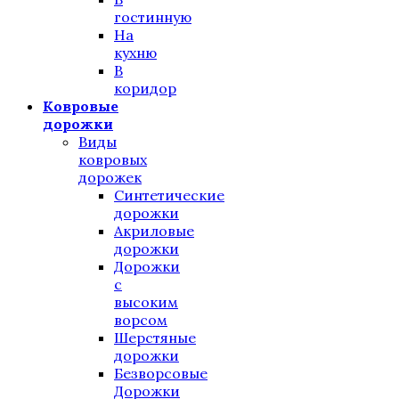
гостинную
На
кухню
В
коридор
Ковровые
дорожки
Виды
ковровых
дорожек
Синтетические
дорожки
Акриловые
дорожки
Дорожки
с
высоким
ворсом
Шерстяные
дорожки
Безворсовые
Дорожки