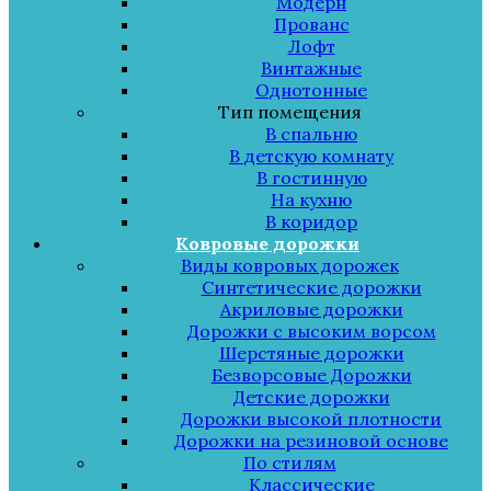
Модерн
Прованс
Лофт
Винтажные
Однотонные
Тип помещения
В спальню
В детскую комнату
В гостинную
На кухню
В коридор
Ковровые дорожки
Виды ковровых дорожек
Синтетические дорожки
Акриловые дорожки
Дорожки с высоким ворсом
Шерстяные дорожки
Безворсовые Дорожки
Детские дорожки
Дорожки высокой плотности
Дорожки на резиновой основе
По стилям
Классические