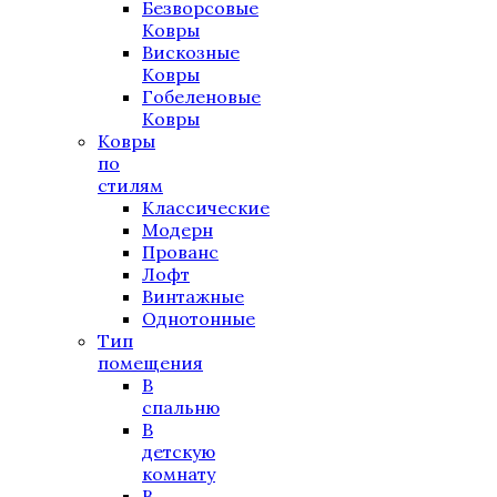
Безворсовые
Ковры
Вискозные
Ковры
Гобеленовые
Ковры
Ковры
по
стилям
Классические
Модерн
Прованс
Лофт
Винтажные
Однотонные
Тип
помещения
В
спальню
В
детскую
комнату
В