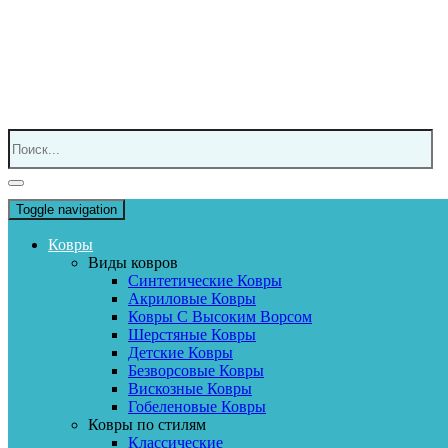
Toggle navigation
Ковры
Виды ковров
Синтетические Ковры
Акриловые Ковры
Ковры С Высоким Ворсом
Шерстяные Ковры
Детские Ковры
Безворсовые Ковры
Вискозные Ковры
Гобеленовые Ковры
Ковры по стилям
Классические