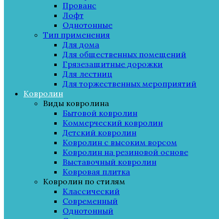
Прованс
Лофт
Однотонные
Тип применения
Для дома
Для общественных помещений
Грязезащитные дорожки
Для лестниц
Для торжественных мероприятий
Ковролин
Виды ковролина
Бытовой ковролин
Коммерческий ковролин
Детский ковролин
Ковролин с высоким ворсом
Ковролин на резиновой основе
Выставочный ковролин
Ковровая плитка
Ковролин по стилям
Классический
Современный
Однотонный