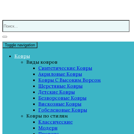
Toggle navigation
Ковры
Виды ковров
Синтетические Ковры
Акриловые Ковры
Ковры С Высоким Ворсом
Шерстяные Ковры
Детские Ковры
Безворсовые Ковры
Вискозные Ковры
Гобеленовые Ковры
Ковры по стилям
Классические
Модерн
Прованс