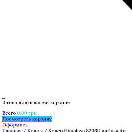
0
0 товар(ов)
в вашей корзине
Всего
0,00
грн
Посмотреть корзину
Оформить
Главная
/
Ковры
/ Ковер Himalaya 8206D anthracite