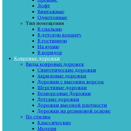
Лофт
Винтажные
Однотонные
Тип помещения
В спальню
В детскую комнату
В гостинную
На кухню
В коридор
Ковровые дорожки
Виды ковровых дорожек
Синтетические дорожки
Акриловые дорожки
Дорожки с высоким ворсом
Шерстяные дорожки
Безворсовые Дорожки
Детские дорожки
Дорожки высокой плотности
Дорожки на резиновой основе
По стилям
Классические
Модерн