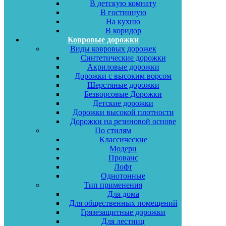
В детскую комнату
В гостинную
На кухню
В коридор
Ковровые дорожки
Виды ковровых дорожек
Синтетические дорожки
Акриловые дорожки
Дорожки с высоким ворсом
Шерстяные дорожки
Безворсовые Дорожки
Детские дорожки
Дорожки высокой плотности
Дорожки на резиновой основе
По стилям
Классические
Модерн
Прованс
Лофт
Однотонные
Тип применения
Для дома
Для общественных помещений
Грязезащитные дорожки
Для лестниц