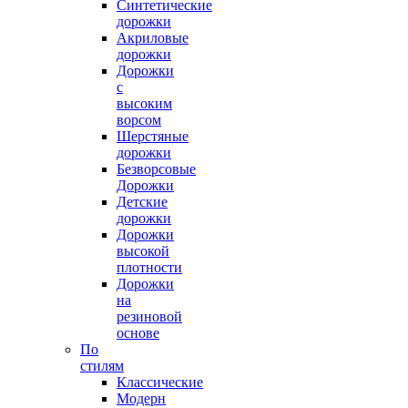
Синтетические
дорожки
Акриловые
дорожки
Дорожки
с
высоким
ворсом
Шерстяные
дорожки
Безворсовые
Дорожки
Детские
дорожки
Дорожки
высокой
плотности
Дорожки
на
резиновой
основе
По
стилям
Классические
Модерн