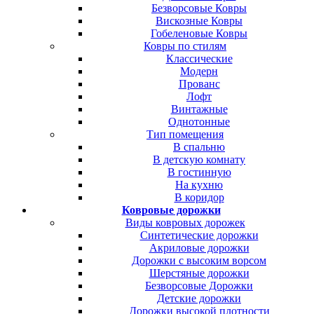
Безворсовые Ковры
Вискозные Ковры
Гобеленовые Ковры
Ковры по стилям
Классические
Модерн
Прованс
Лофт
Винтажные
Однотонные
Тип помещения
В спальню
В детскую комнату
В гостинную
На кухню
В коридор
Ковровые дорожки
Виды ковровых дорожек
Синтетические дорожки
Акриловые дорожки
Дорожки с высоким ворсом
Шерстяные дорожки
Безворсовые Дорожки
Детские дорожки
Дорожки высокой плотности