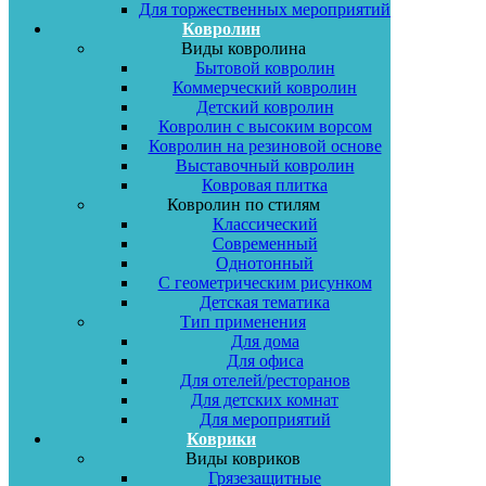
Для торжественных мероприятий
Ковролин
Виды ковролина
Бытовой ковролин
Коммерческий ковролин
Детский ковролин
Ковролин с высоким ворсом
Ковролин на резиновой основе
Выставочный ковролин
Ковровая плитка
Ковролин по стилям
Классический
Современный
Однотонный
С геометрическим рисунком
Детская тематика
Тип применения
Для дома
Для офиса
Для отелей/ресторанов
Для детских комнат
Для мероприятий
Коврики
Виды ковриков
Грязезащитные