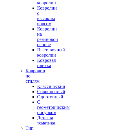
ковролин
Ковролин
с
высоким
ворсом
Ковролин
на
резиновой
основе
Выставочный
ковролин
Ковровая
плитка
Ковролин
по
стилям
Классический
Современный
Однотонный
С
геометрическим
рисунком
Детская
тематика
Тип