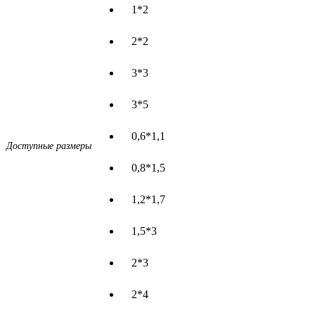
1*2
2*2
3*3
3*5
0,6*1,1
Доступные размеры
0,8*1,5
1,2*1,7
1,5*3
2*3
2*4