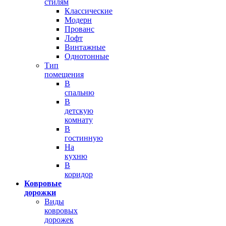
стилям
Классические
Модерн
Прованс
Лофт
Винтажные
Однотонные
Тип
помещения
В
спальню
В
детскую
комнату
В
гостинную
На
кухню
В
коридор
Ковровые
дорожки
Виды
ковровых
дорожек