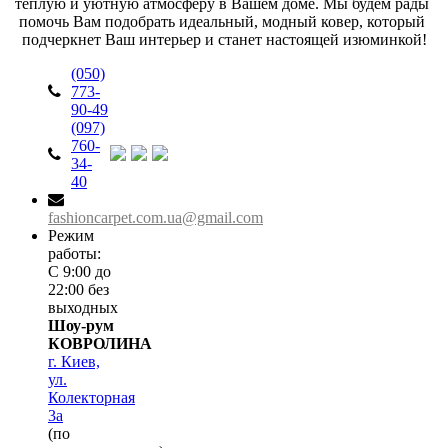
теплую и уютную атмосферу в Вашем доме. Мы будем рады 
помочь Вам подобрать идеальный, модный ковер, который 
подчеркнет Ваш интерьер и станет настоящей изюминкой!
(050)
773-
90-49
(097)
760-
34-
40
fashioncarpet.com.ua@gmail.com
Режим
работы:
С 9:00 до
22:00 без
выходных
Шоу-рум
КОВРОЛИНА
г. Киев,
ул.
Колекторная
3а
(по