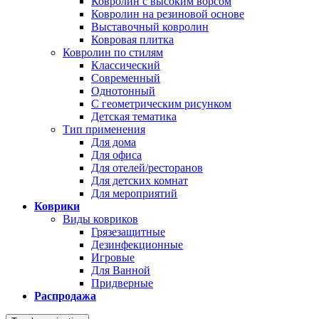
Ковролин с высоким ворсом
Ковролин на резиновой основе
Выставочный ковролин
Ковровая плитка
Ковролин по стилям
Классический
Современный
Однотонный
С геометрическим рисунком
Детская тематика
Тип применения
Для дома
Для офиса
Для отелей/ресторанов
Для детских комнат
Для мероприятий
Коврики
Виды ковриков
Грязезащитные
Дезинфекционные
Игровые
Для Ванной
Придверные
Распродажа