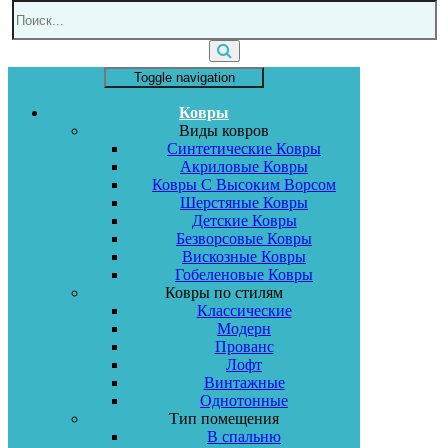
Toggle navigation
Ковры
Виды ковров
Синтетические Ковры
Акриловые Ковры
Ковры С Высоким Ворсом
Шерстяные Ковры
Детские Ковры
Безворсовые Ковры
Вискозные Ковры
Гобеленовые Ковры
Ковры по стилям
Классические
Модерн
Прованс
Лофт
Винтажные
Однотонные
Тип помещения
В спальню