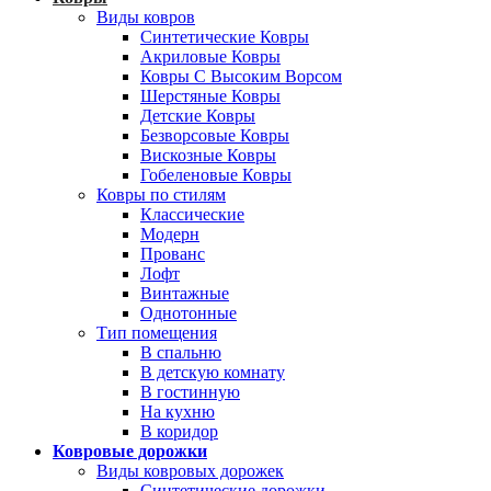
Виды ковров
Синтетические Ковры
Акриловые Ковры
Ковры С Высоким Ворсом
Шерстяные Ковры
Детские Ковры
Безворсовые Ковры
Вискозные Ковры
Гобеленовые Ковры
Ковры по стилям
Классические
Модерн
Прованс
Лофт
Винтажные
Однотонные
Тип помещения
В спальню
В детскую комнату
В гостинную
На кухню
В коридор
Ковровые дорожки
Виды ковровых дорожек
Синтетические дорожки