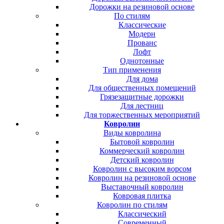
Дорожки на резиновой основе
По стилям
Классические
Модерн
Прованс
Лофт
Однотонные
Тип применения
Для дома
Для общественных помещений
Грязезащитные дорожки
Для лестниц
Для торжественных мероприятий
Ковролин
Виды ковролина
Бытовой ковролин
Коммерческий ковролин
Детский ковролин
Ковролин с высоким ворсом
Ковролин на резиновой основе
Выставочный ковролин
Ковровая плитка
Ковролин по стилям
Классический
Современный