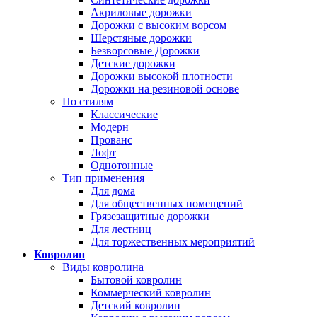
Акриловые дорожки
Дорожки с высоким ворсом
Шерстяные дорожки
Безворсовые Дорожки
Детские дорожки
Дорожки высокой плотности
Дорожки на резиновой основе
По стилям
Классические
Модерн
Прованс
Лофт
Однотонные
Тип применения
Для дома
Для общественных помещений
Грязезащитные дорожки
Для лестниц
Для торжественных мероприятий
Ковролин
Виды ковролина
Бытовой ковролин
Коммерческий ковролин
Детский ковролин