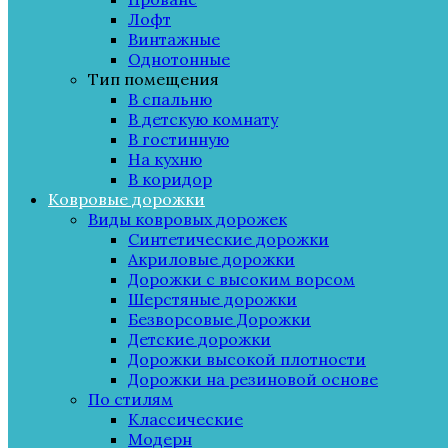
Лофт
Винтажные
Однотонные
Тип помещения
В спальню
В детскую комнату
В гостинную
На кухню
В коридор
Ковровые дорожки
Виды ковровых дорожек
Синтетические дорожки
Акриловые дорожки
Дорожки с высоким ворсом
Шерстяные дорожки
Безворсовые Дорожки
Детские дорожки
Дорожки высокой плотности
Дорожки на резиновой основе
По стилям
Классические
Модерн