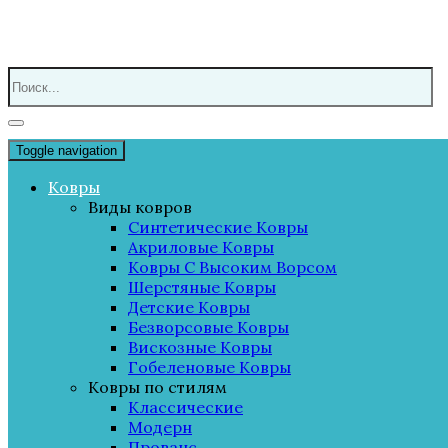
Toggle navigation
Ковры
Виды ковров
Синтетические Ковры
Акриловые Ковры
Ковры С Высоким Ворсом
Шерстяные Ковры
Детские Ковры
Безворсовые Ковры
Вискозные Ковры
Гобеленовые Ковры
Ковры по стилям
Классические
Модерн
Прованс