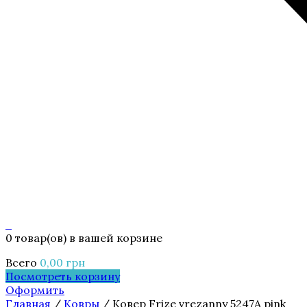
0
0 товар(ов)
в вашей корзине
Всего
0,00
грн
Посмотреть корзину
Оформить
Главная
/
Ковры
/ Ковер Frize vrezanny 5247A pink