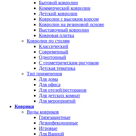
Бытовой ковролин
Коммерческий ковролин
Детский ковролин
Ковролин с высоким ворсом
Ковролин на резиновой основе
Выставочный ковролин
Ковровая плитка
Ковролин по стилям
Классический
Современный
Однотонный
С геометрическим рисунком
Детская тематика
Тип применения
Для дома
Для офиса
Для отелей/ресторанов
Для детских комнат
Для мероприятий
Коврики
Виды ковриков
Грязезащитные
Дезинфекционные
Игровые
Для Ванной