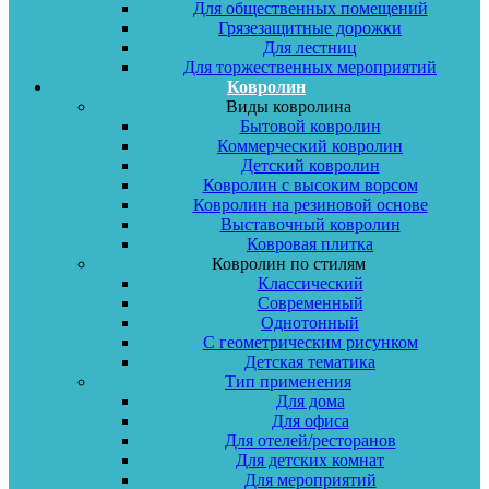
Для общественных помещений
Грязезащитные дорожки
Для лестниц
Для торжественных мероприятий
Ковролин
Виды ковролина
Бытовой ковролин
Коммерческий ковролин
Детский ковролин
Ковролин с высоким ворсом
Ковролин на резиновой основе
Выставочный ковролин
Ковровая плитка
Ковролин по стилям
Классический
Современный
Однотонный
С геометрическим рисунком
Детская тематика
Тип применения
Для дома
Для офиса
Для отелей/ресторанов
Для детских комнат
Для мероприятий