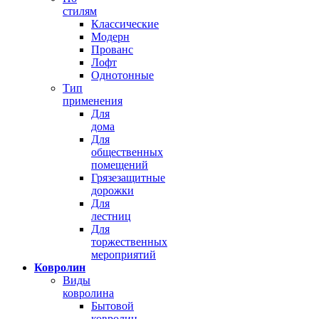
стилям
Классические
Модерн
Прованс
Лофт
Однотонные
Тип
применения
Для
дома
Для
общественных
помещений
Грязезащитные
дорожки
Для
лестниц
Для
торжественных
мероприятий
Ковролин
Виды
ковролина
Бытовой
ковролин