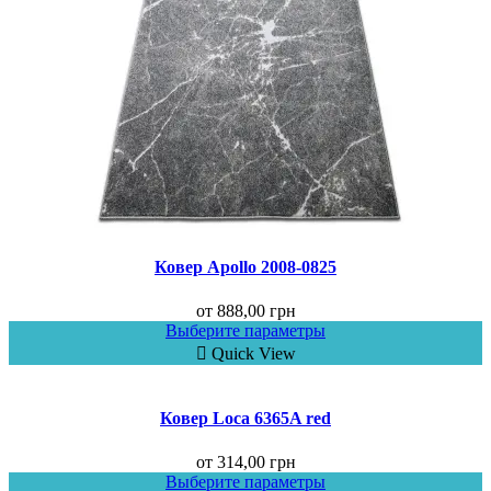
Ковер Аpollo 2008-0825
от
888,00
грн
Выберите параметры
Quick View
Ковер Loca 6365A red
от
314,00
грн
Выберите параметры