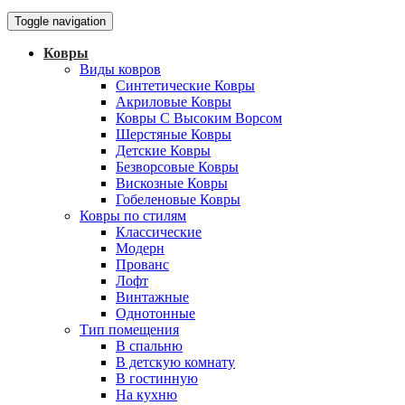
Toggle navigation
Ковры
Виды ковров
Синтетические Ковры
Акриловые Ковры
Ковры С Высоким Ворсом
Шерстяные Ковры
Детские Ковры
Безворсовые Ковры
Вискозные Ковры
Гобеленовые Ковры
Ковры по стилям
Классические
Модерн
Прованс
Лофт
Винтажные
Однотонные
Тип помещения
В спальню
В детскую комнату
В гостинную
На кухню