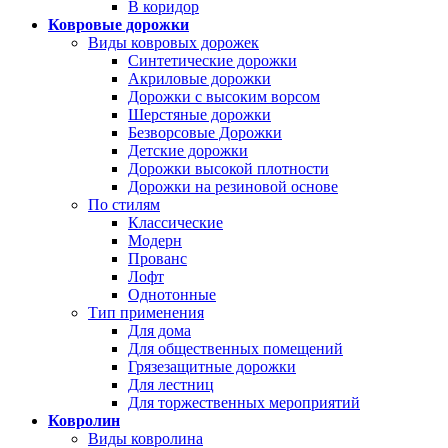
В коридор
Ковровые дорожки
Виды ковровых дорожек
Синтетические дорожки
Акриловые дорожки
Дорожки с высоким ворсом
Шерстяные дорожки
Безворсовые Дорожки
Детские дорожки
Дорожки высокой плотности
Дорожки на резиновой основе
По стилям
Классические
Модерн
Прованс
Лофт
Однотонные
Тип применения
Для дома
Для общественных помещений
Грязезащитные дорожки
Для лестниц
Для торжественных мероприятий
Ковролин
Виды ковролина