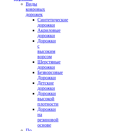
Виды
ковровых
дорожек
Синтетические
дорожки
Акриловые
дорожки
Дорожки
с
высоким
ворсом
Шерстяные
дорожки
Безворсовые
Дорожки
Детские
дорожки
Дорожки
высокой
плотности
Дорожки
на
резиновой
основе
По