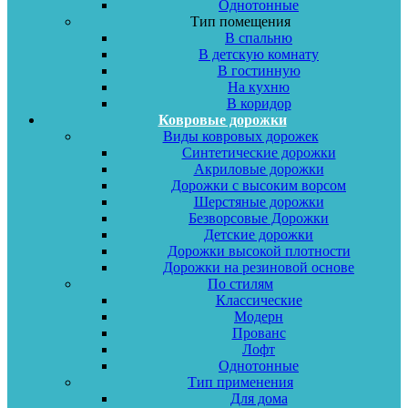
Однотонные
Тип помещения
В спальню
В детскую комнату
В гостинную
На кухню
В коридор
Ковровые дорожки
Виды ковровых дорожек
Синтетические дорожки
Акриловые дорожки
Дорожки с высоким ворсом
Шерстяные дорожки
Безворсовые Дорожки
Детские дорожки
Дорожки высокой плотности
Дорожки на резиновой основе
По стилям
Классические
Модерн
Прованс
Лофт
Однотонные
Тип применения
Для дома