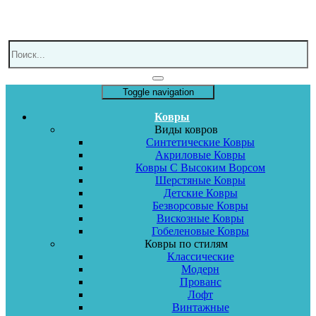
Toggle navigation
Ковры
Виды ковров
Синтетические Ковры
Акриловые Ковры
Ковры С Высоким Ворсом
Шерстяные Ковры
Детские Ковры
Безворсовые Ковры
Вискозные Ковры
Гобеленовые Ковры
Ковры по стилям
Классические
Модерн
Прованс
Лофт
Винтажные