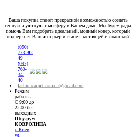
Ваша покупка станет прекрасной возможностью создать 
теплую и уютную атмосферу в Вашем доме. Мы будем рады 
помочь Вам подобрать идеальный, модный ковер, который 
подчеркнет Ваш интерьер и станет настоящей изюминкой!
(050)
773-90-
49
(097)
760-
34-
40
fashioncarpet.com.ua@gmail.com
Режим
работы:
С 9:00 до
22:00 без
выходных
Шоу-рум
КОВРОЛИНА
г. Киев,
ул.