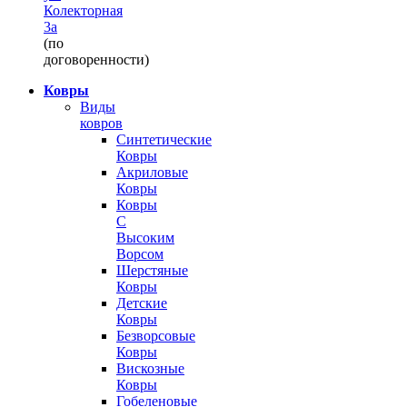
Колекторная
3а
(по
договоренности)
Ковры
Виды
ковров
Синтетические
Ковры
Акриловые
Ковры
Ковры
С
Высоким
Ворсом
Шерстяные
Ковры
Детские
Ковры
Безворсовые
Ковры
Вискозные
Ковры
Гобеленовые