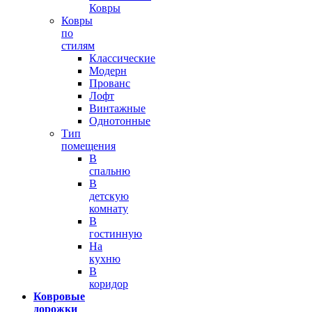
Ковры
Ковры
по
стилям
Классические
Модерн
Прованс
Лофт
Винтажные
Однотонные
Тип
помещения
В
спальню
В
детскую
комнату
В
гостинную
На
кухню
В
коридор
Ковровые
дорожки