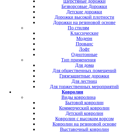
Шерстяные дорожки
Безворсовые Дорожки
Детские дорожки
Дорожки высокой плотности
Дорожки на резиновой основе
По стилям
Классические
Модерн
Прованс
Лофт
Однотонные
Тип применения
Для дома
Для общественных помещений
Грязезащитные дорожки
Для лестниц
Для торжественных мероприятий
Ковролин
Виды ковролина
Бытовой ковролин
Коммерческий ковролин
Детский ковролин
Ковролин с высоким ворсом
Ковролин на резиновой основе
Выставочный ковролин