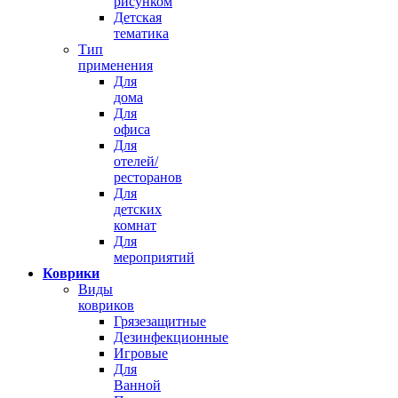
рисунком
Детская
тематика
Тип
применения
Для
дома
Для
офиса
Для
отелей/
ресторанов
Для
детских
комнат
Для
мероприятий
Коврики
Виды
ковриков
Грязезащитные
Дезинфекционные
Игровые
Для
Ванной