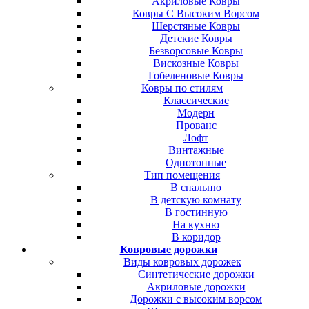
Акриловые Ковры
Ковры С Высоким Ворсом
Шерстяные Ковры
Детские Ковры
Безворсовые Ковры
Вискозные Ковры
Гобеленовые Ковры
Ковры по стилям
Классические
Модерн
Прованс
Лофт
Винтажные
Однотонные
Тип помещения
В спальню
В детскую комнату
В гостинную
На кухню
В коридор
Ковровые дорожки
Виды ковровых дорожек
Синтетические дорожки
Акриловые дорожки
Дорожки с высоким ворсом