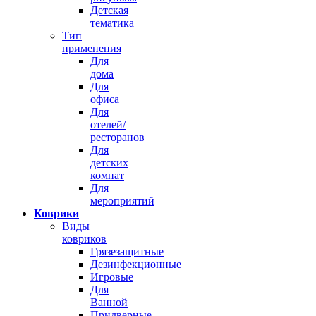
Детская
тематика
Тип
применения
Для
дома
Для
офиса
Для
отелей/
ресторанов
Для
детских
комнат
Для
мероприятий
Коврики
Виды
ковриков
Грязезащитные
Дезинфекционные
Игровые
Для
Ванной
Придверные