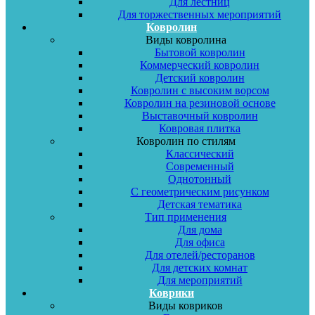
Для лестниц
Для торжественных мероприятий
Ковролин
Виды ковролина
Бытовой ковролин
Коммерческий ковролин
Детский ковролин
Ковролин с высоким ворсом
Ковролин на резиновой основе
Выставочный ковролин
Ковровая плитка
Ковролин по стилям
Классический
Современный
Однотонный
С геометрическим рисунком
Детская тематика
Тип применения
Для дома
Для офиса
Для отелей/ресторанов
Для детских комнат
Для мероприятий
Коврики
Виды ковриков