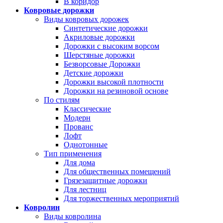
В коридор
Ковровые дорожки
Виды ковровых дорожек
Синтетические дорожки
Акриловые дорожки
Дорожки с высоким ворсом
Шерстяные дорожки
Безворсовые Дорожки
Детские дорожки
Дорожки высокой плотности
Дорожки на резиновой основе
По стилям
Классические
Модерн
Прованс
Лофт
Однотонные
Тип применения
Для дома
Для общественных помещений
Грязезащитные дорожки
Для лестниц
Для торжественных мероприятий
Ковролин
Виды ковролина