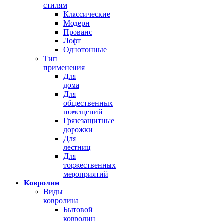
стилям
Классические
Модерн
Прованс
Лофт
Однотонные
Тип
применения
Для
дома
Для
общественных
помещений
Грязезащитные
дорожки
Для
лестниц
Для
торжественных
мероприятий
Ковролин
Виды
ковролина
Бытовой
ковролин