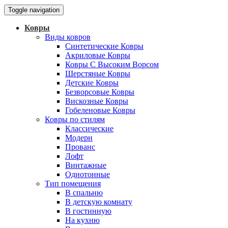
Toggle navigation
Ковры
Виды ковров
Синтетические Ковры
Акриловые Ковры
Ковры С Высоким Ворсом
Шерстяные Ковры
Детские Ковры
Безворсовые Ковры
Вискозные Ковры
Гобеленовые Ковры
Ковры по стилям
Классические
Модерн
Прованс
Лофт
Винтажные
Однотонные
Тип помещения
В спальню
В детскую комнату
В гостинную
На кухню