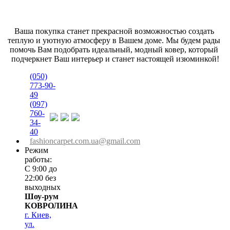
Ваша покупка станет прекрасной возможностью создать 
теплую и уютную атмосферу в Вашем доме. Мы будем рады 
помочь Вам подобрать идеальный, модный ковер, который 
подчеркнет Ваш интерьер и станет настоящей изюминкой!
(050)
773-90-
49
(097)
760-
34-
40
fashioncarpet.com.ua@gmail.com
Режим
работы:
С 9:00 до
22:00 без
выходных
Шоу-рум
КОВРОЛИНА
г. Киев,
ул.