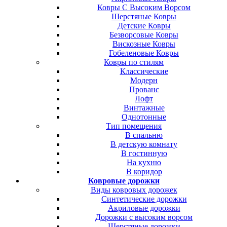
Ковры С Высоким Ворсом
Шерстяные Ковры
Детские Ковры
Безворсовые Ковры
Вискозные Ковры
Гобеленовые Ковры
Ковры по стилям
Классические
Модерн
Прованс
Лофт
Винтажные
Однотонные
Тип помещения
В спальню
В детскую комнату
В гостинную
На кухню
В коридор
Ковровые дорожки
Виды ковровых дорожек
Синтетические дорожки
Акриловые дорожки
Дорожки с высоким ворсом
Шерстяные дорожки