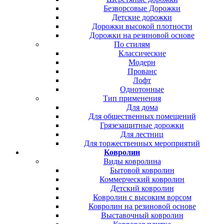
Безворсовые Дорожки
Детские дорожки
Дорожки высокой плотности
Дорожки на резиновой основе
По стилям
Классические
Модерн
Прованс
Лофт
Однотонные
Тип применения
Для дома
Для общественных помещений
Грязезащитные дорожки
Для лестниц
Для торжественных мероприятий
Ковролин
Виды ковролина
Бытовой ковролин
Коммерческий ковролин
Детский ковролин
Ковролин с высоким ворсом
Ковролин на резиновой основе
Выставочный ковролин