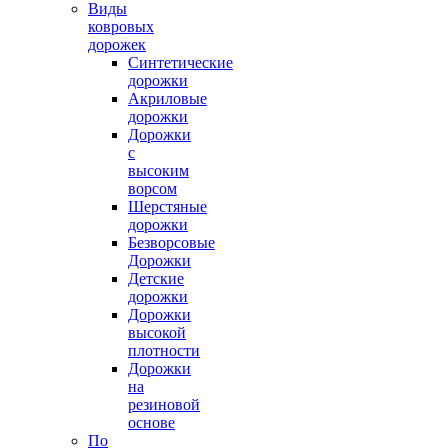
Виды
ковровых
дорожек
Синтетические
дорожки
Акриловые
дорожки
Дорожки
с
высоким
ворсом
Шерстяные
дорожки
Безворсовые
Дорожки
Детские
дорожки
Дорожки
высокой
плотности
Дорожки
на
резиновой
основе
По