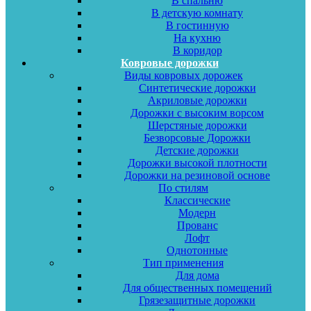
В спальню
В детскую комнату
В гостинную
На кухню
В коридор
Ковровые дорожки
Виды ковровых дорожек
Синтетические дорожки
Акриловые дорожки
Дорожки с высоким ворсом
Шерстяные дорожки
Безворсовые Дорожки
Детские дорожки
Дорожки высокой плотности
Дорожки на резиновой основе
По стилям
Классические
Модерн
Прованс
Лофт
Однотонные
Тип применения
Для дома
Для общественных помещений
Грязезащитные дорожки