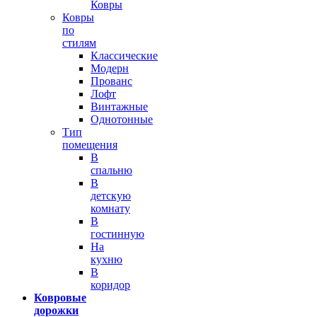
Ковры
Ковры
по
стилям
Классические
Модерн
Прованс
Лофт
Винтажные
Однотонные
Тип
помещения
В
спальню
В
детскую
комнату
В
гостинную
На
кухню
В
коридор
Ковровые
дорожки