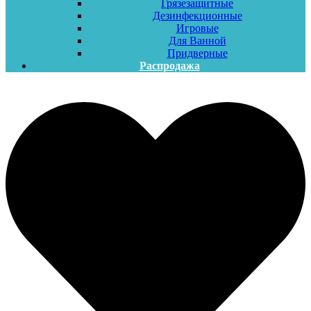
Грязезащитные
Дезинфекционные
Игровые
Для Ванной
Придверные
Распродажа
Меню