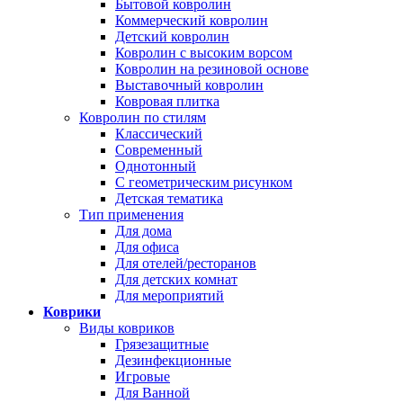
Бытовой ковролин
Коммерческий ковролин
Детский ковролин
Ковролин с высоким ворсом
Ковролин на резиновой основе
Выставочный ковролин
Ковровая плитка
Ковролин по стилям
Классический
Современный
Однотонный
С геометрическим рисунком
Детская тематика
Тип применения
Для дома
Для офиса
Для отелей/ресторанов
Для детских комнат
Для мероприятий
Коврики
Виды ковриков
Грязезащитные
Дезинфекционные
Игровые
Для Ванной