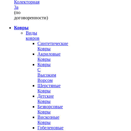
Колекторная
3а
(по
договоренности)
Ковры
Виды
ковров
Синтетические
Ковры
Акриловые
Ковры
Ковры
С
Высоким
Ворсом
Шерстяные
Ковры
Детские
Ковры
Безворсовые
Ковры
Вискозные
Ковры
Гобеленовые