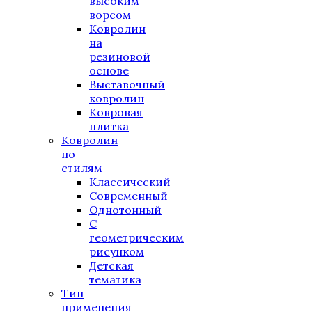
высоким
ворсом
Ковролин
на
резиновой
основе
Выставочный
ковролин
Ковровая
плитка
Ковролин
по
стилям
Классический
Современный
Однотонный
С
геометрическим
рисунком
Детская
тематика
Тип
применения