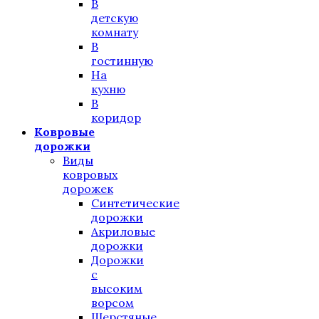
В
детскую
комнату
В
гостинную
На
кухню
В
коридор
Ковровые
дорожки
Виды
ковровых
дорожек
Синтетические
дорожки
Акриловые
дорожки
Дорожки
с
высоким
ворсом
Шерстяные