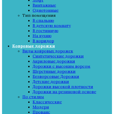
Лофт
Винтажные
Однотонные
Тип помещения
В спальню
В детскую комнату
В гостинную
На кухню
В коридор
Ковровые дорожки
Виды ковровых дорожек
Синтетические дорожки
Акриловые дорожки
Дорожки с высоким ворсом
Шерстяные дорожки
Безворсовые Дорожки
Детские дорожки
Дорожки высокой плотности
Дорожки на резиновой основе
По стилям
Классические
Модерн
Прованс