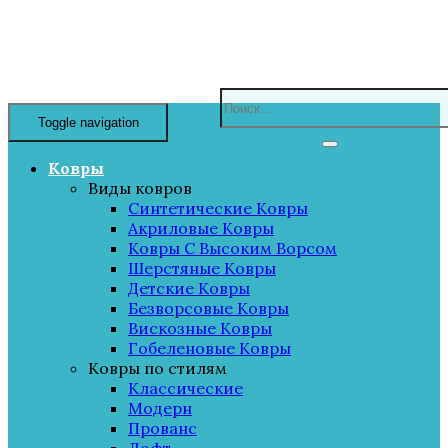
Toggle navigation
Ковры
Виды ковров
Синтетические Ковры
Акриловые Ковры
Ковры С Высоким Ворсом
Шерстяные Ковры
Детские Ковры
Безворсовые Ковры
Вискозные Ковры
Гобеленовые Ковры
Ковры по стилям
Классические
Модерн
Прованс