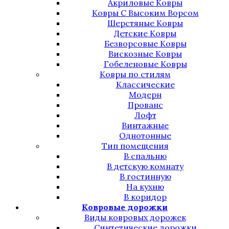
Акриловые Ковры
Ковры С Высоким Ворсом
Шерстяные Ковры
Детские Ковры
Безворсовые Ковры
Вискозные Ковры
Гобеленовые Ковры
Ковры по стилям
Классические
Модерн
Прованс
Лофт
Винтажные
Однотонные
Тип помещения
В спальню
В детскую комнату
В гостинную
На кухню
В коридор
Ковровые дорожки
Виды ковровых дорожек
Синтетические дорожки