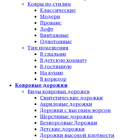
Ковры по стилям
Классические
Модерн
Прованс
Лофт
Винтажные
Однотонные
Тип помещения
В спальню
В детскую комнату
В гостинную
На кухню
В коридор
Ковровые дорожки
Виды ковровых дорожек
Синтетические дорожки
Акриловые дорожки
Дорожки с высоким ворсом
Шерстяные дорожки
Безворсовые Дорожки
Детские дорожки
Дорожки высокой плотности