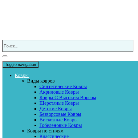
Toggle navigation
Ковры
Виды ковров
Синтетические Ковры
Акриловые Ковры
Ковры С Высоким Ворсом
Шерстяные Ковры
Детские Ковры
Безворсовые Ковры
Вискозные Ковры
Гобеленовые Ковры
Ковры по стилям
Классические