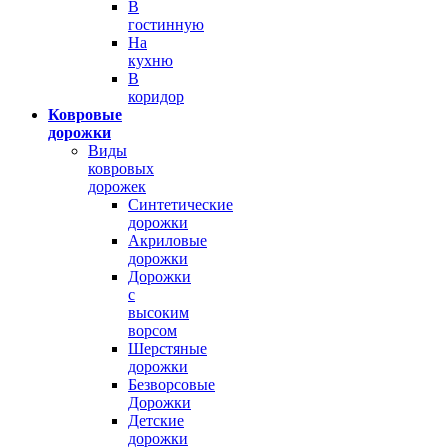
В
гостинную
На
кухню
В
коридор
Ковровые
дорожки
Виды
ковровых
дорожек
Синтетические
дорожки
Акриловые
дорожки
Дорожки
с
высоким
ворсом
Шерстяные
дорожки
Безворсовые
Дорожки
Детские
дорожки