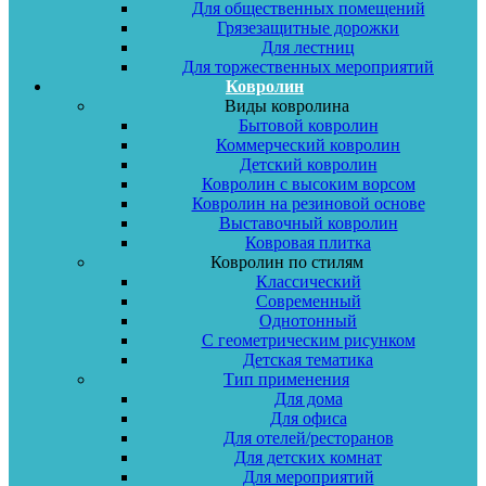
Для общественных помещений
Грязезащитные дорожки
Для лестниц
Для торжественных мероприятий
Ковролин
Виды ковролина
Бытовой ковролин
Коммерческий ковролин
Детский ковролин
Ковролин с высоким ворсом
Ковролин на резиновой основе
Выставочный ковролин
Ковровая плитка
Ковролин по стилям
Классический
Современный
Однотонный
С геометрическим рисунком
Детская тематика
Тип применения
Для дома
Для офиса
Для отелей/ресторанов
Для детских комнат
Для мероприятий