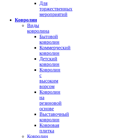
Для
торжественных
мероприятий
Ковролин
Виды
ковролина
Бытовой
ковролин
Коммерческий
ковролин
Детский
ковролин
Ковролин
с
высоким
ворсом
Ковролин
на
резиновой
основе
Выставочный
ковролин
Ковровая
плитка
Ковролин