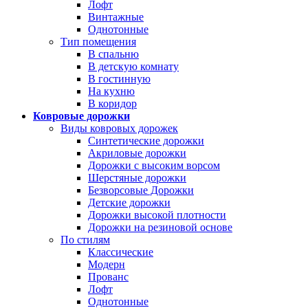
Лофт
Винтажные
Однотонные
Тип помещения
В спальню
В детскую комнату
В гостинную
На кухню
В коридор
Ковровые дорожки
Виды ковровых дорожек
Синтетические дорожки
Акриловые дорожки
Дорожки с высоким ворсом
Шерстяные дорожки
Безворсовые Дорожки
Детские дорожки
Дорожки высокой плотности
Дорожки на резиновой основе
По стилям
Классические
Модерн
Прованс
Лофт
Однотонные