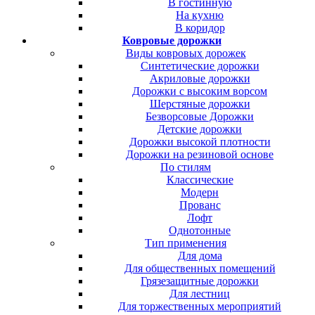
В гостинную
На кухню
В коридор
Ковровые дорожки
Виды ковровых дорожек
Синтетические дорожки
Акриловые дорожки
Дорожки с высоким ворсом
Шерстяные дорожки
Безворсовые Дорожки
Детские дорожки
Дорожки высокой плотности
Дорожки на резиновой основе
По стилям
Классические
Модерн
Прованс
Лофт
Однотонные
Тип применения
Для дома
Для общественных помещений
Грязезащитные дорожки
Для лестниц
Для торжественных мероприятий