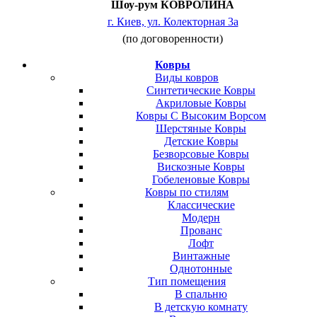
Шоу-рум КОВРОЛИНА
г. Киев, ул. Колекторная 3а
(по договоренности)
Ковры
Виды ковров
Синтетические Ковры
Акриловые Ковры
Ковры С Высоким Ворсом
Шерстяные Ковры
Детские Ковры
Безворсовые Ковры
Вискозные Ковры
Гобеленовые Ковры
Ковры по стилям
Классические
Модерн
Прованс
Лофт
Винтажные
Однотонные
Тип помещения
В спальню
В детскую комнату