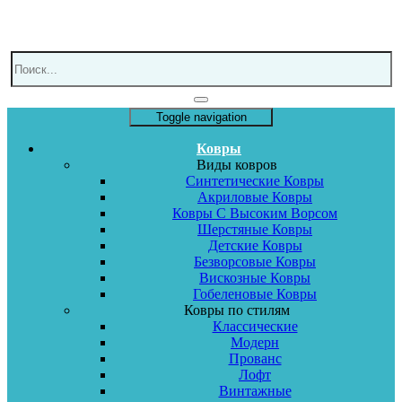
Toggle navigation
Ковры
Виды ковров
Синтетические Ковры
Акриловые Ковры
Ковры С Высоким Ворсом
Шерстяные Ковры
Детские Ковры
Безворсовые Ковры
Вискозные Ковры
Гобеленовые Ковры
Ковры по стилям
Классические
Модерн
Прованс
Лофт
Винтажные