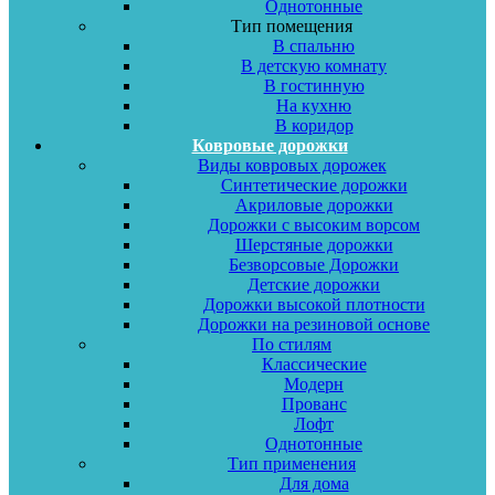
Однотонные
Тип помещения
В спальню
В детскую комнату
В гостинную
На кухню
В коридор
Ковровые дорожки
Виды ковровых дорожек
Синтетические дорожки
Акриловые дорожки
Дорожки с высоким ворсом
Шерстяные дорожки
Безворсовые Дорожки
Детские дорожки
Дорожки высокой плотности
Дорожки на резиновой основе
По стилям
Классические
Модерн
Прованс
Лофт
Однотонные
Тип применения
Для дома