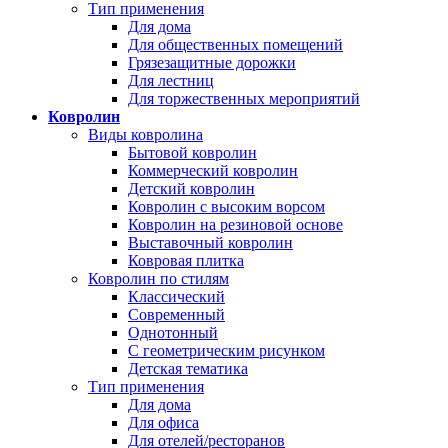
Тип применения
Для дома
Для общественных помещений
Грязезащитные дорожки
Для лестниц
Для торжественных мероприятий
Ковролин
Виды ковролина
Бытовой ковролин
Коммерческий ковролин
Детский ковролин
Ковролин с высоким ворсом
Ковролин на резиновой основе
Выставочный ковролин
Ковровая плитка
Ковролин по стилям
Классический
Современный
Однотонный
С геометрическим рисунком
Детская тематика
Тип применения
Для дома
Для офиса
Для отелей/ресторанов