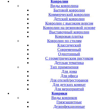
Ковролин
Виды ковролина
Бытовой ковролин
Коммерческий ковролин
Детский ковролин
Ковролин с высоким ворсом
Ковролин на резиновой основе
Выставочный ковролин
Ковровая плитка
Ковролин по стилям
Классический
Современный
Однотонный
С геометрическим рисунком
Детская тематика
Тип применения
Для дома
Для офиса
Для отелей/ресторанов
Для детских комнат
Для мероприятий
Коврики
Виды ковриков
Грязезащитные
Дезинфекционные