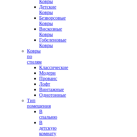
Ковры
Детские
Ковры
Безворсовые
Ковры
Вискозные
Ковры
Гобеленовые
Ковры
Ковры
по
стилям
Классические
Модерн
Прованс
Лофт
Винтажные
Однотонные
Тип
помещения
В
спальню
В
детскую
комнату