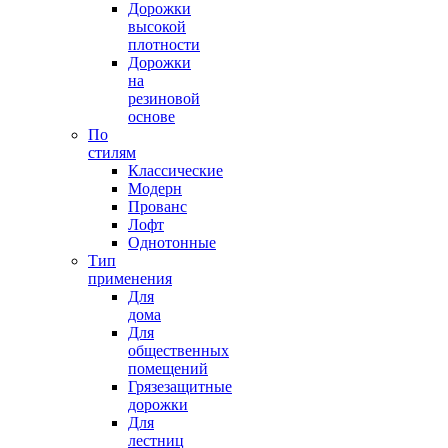
Дорожки
высокой
плотности
Дорожки
на
резиновой
основе
По
стилям
Классические
Модерн
Прованс
Лофт
Однотонные
Тип
применения
Для
дома
Для
общественных
помещений
Грязезащитные
дорожки
Для
лестниц