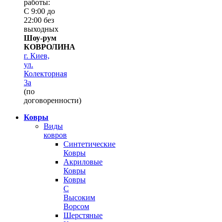
работы:
С 9:00 до
22:00 без
выходных
Шоу-рум
КОВРОЛИНА
г. Киев,
ул.
Колекторная
3а
(по
договоренности)
Ковры
Виды
ковров
Синтетические
Ковры
Акриловые
Ковры
Ковры
С
Высоким
Ворсом
Шерстяные