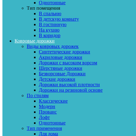
Однотонные
Тип помещения
В спальню
В детскую комнату
В гостинную
На кухню
В коридор
Ковровые дорожки
Виды ковровых дорожек
Синтетические дорожки
Акриловые дорожки
Дорожки с высоким ворсом
Шерстяные дорожки
Безворсовые Дорожки
Детские дорожки
Дорожки высокой плотности
Дорожки на резиновой основе
По стилям
Классические
Модерн
Прованс
Лофт
Однотонные
Тип применения
Для дома