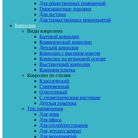
Для общественных помещений
Грязезащитные дорожки
Для лестниц
Для торжественных мероприятий
Ковролин
Виды ковролина
Бытовой ковролин
Коммерческий ковролин
Детский ковролин
Ковролин с высоким ворсом
Ковролин на резиновой основе
Выставочный ковролин
Ковровая плитка
Ковролин по стилям
Классический
Современный
Однотонный
С геометрическим рисунком
Детская тематика
Тип применения
Для дома
Для офиса
Для отелей/ресторанов
Для детских комнат
Для мероприятий