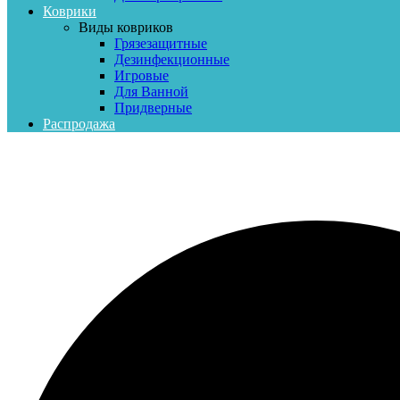
Коврики
Виды ковриков
Грязезащитные
Дезинфекционные
Игровые
Для Ванной
Придверные
Распродажа