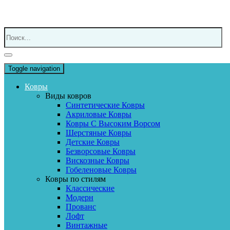
Toggle navigation
Ковры
Виды ковров
Синтетические Ковры
Акриловые Ковры
Ковры С Высоким Ворсом
Шерстяные Ковры
Детские Ковры
Безворсовые Ковры
Вискозные Ковры
Гобеленовые Ковры
Ковры по стилям
Классические
Модерн
Прованс
Лофт
Винтажные