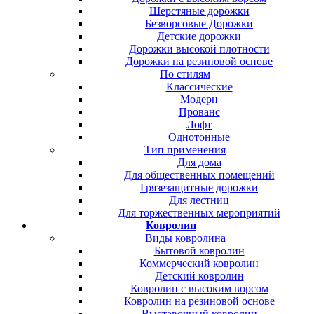
Шерстяные дорожки
Безворсовые Дорожки
Детские дорожки
Дорожки высокой плотности
Дорожки на резиновой основе
По стилям
Классические
Модерн
Прованс
Лофт
Однотонные
Тип применения
Для дома
Для общественных помещений
Грязезащитные дорожки
Для лестниц
Для торжественных мероприятий
Ковролин
Виды ковролина
Бытовой ковролин
Коммерческий ковролин
Детский ковролин
Ковролин с высоким ворсом
Ковролин на резиновой основе
Выставочный ковролин