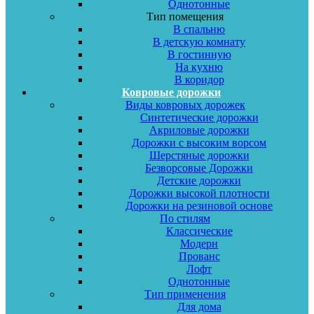
Однотонные
Тип помещения
В спальню
В детскую комнату
В гостинную
На кухню
В коридор
Ковровые дорожки
Виды ковровых дорожек
Синтетические дорожки
Акриловые дорожки
Дорожки с высоким ворсом
Шерстяные дорожки
Безворсовые Дорожки
Детские дорожки
Дорожки высокой плотности
Дорожки на резиновой основе
По стилям
Классические
Модерн
Прованс
Лофт
Однотонные
Тип применения
Для дома