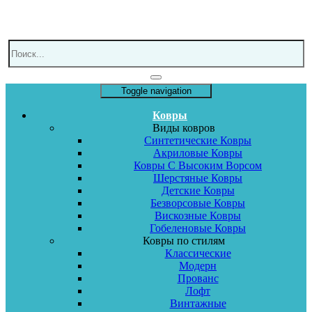
Toggle navigation
Ковры
Виды ковров
Синтетические Ковры
Акриловые Ковры
Ковры С Высоким Ворсом
Шерстяные Ковры
Детские Ковры
Безворсовые Ковры
Вискозные Ковры
Гобеленовые Ковры
Ковры по стилям
Классические
Модерн
Прованс
Лофт
Винтажные