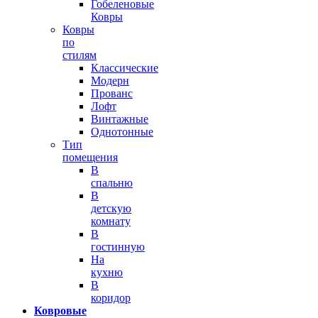
Гобеленовые
Ковры
Ковры
по
стилям
Классические
Модерн
Прованс
Лофт
Винтажные
Однотонные
Тип
помещения
В
спальню
В
детскую
комнату
В
гостинную
На
кухню
В
коридор
Ковровые