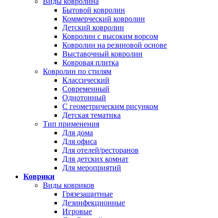
Виды ковролина
Бытовой ковролин
Коммерческий ковролин
Детский ковролин
Ковролин с высоким ворсом
Ковролин на резиновой основе
Выставочный ковролин
Ковровая плитка
Ковролин по стилям
Классический
Современный
Однотонный
С геометрическим рисунком
Детская тематика
Тип применения
Для дома
Для офиса
Для отелей/ресторанов
Для детских комнат
Для мероприятий
Коврики
Виды ковриков
Грязезащитные
Дезинфекционные
Игровые