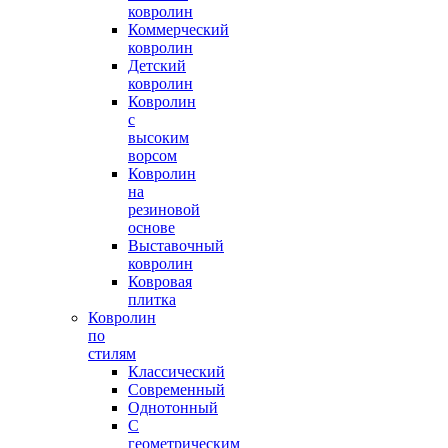
ковролин
Коммерческий
ковролин
Детский
ковролин
Ковролин
с
высоким
ворсом
Ковролин
на
резиновой
основе
Выставочный
ковролин
Ковровая
плитка
Ковролин
по
стилям
Классический
Современный
Однотонный
С
геометрическим