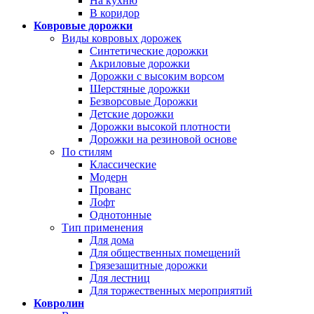
На кухню
В коридор
Ковровые дорожки
Виды ковровых дорожек
Синтетические дорожки
Акриловые дорожки
Дорожки с высоким ворсом
Шерстяные дорожки
Безворсовые Дорожки
Детские дорожки
Дорожки высокой плотности
Дорожки на резиновой основе
По стилям
Классические
Модерн
Прованс
Лофт
Однотонные
Тип применения
Для дома
Для общественных помещений
Грязезащитные дорожки
Для лестниц
Для торжественных мероприятий
Ковролин