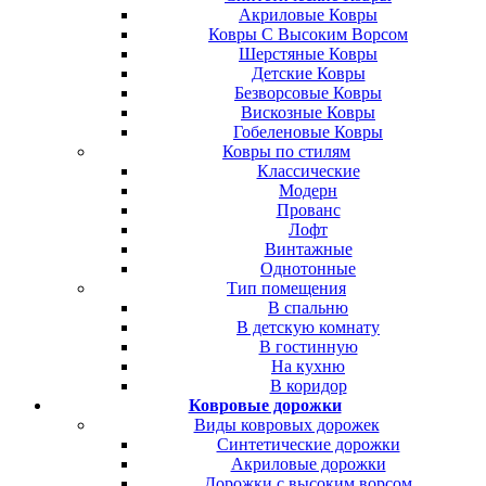
Акриловые Ковры
Ковры С Высоким Ворсом
Шерстяные Ковры
Детские Ковры
Безворсовые Ковры
Вискозные Ковры
Гобеленовые Ковры
Ковры по стилям
Классические
Модерн
Прованс
Лофт
Винтажные
Однотонные
Тип помещения
В спальню
В детскую комнату
В гостинную
На кухню
В коридор
Ковровые дорожки
Виды ковровых дорожек
Синтетические дорожки
Акриловые дорожки
Дорожки с высоким ворсом