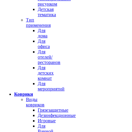
рисунком
Детская
тематика
Тип
применения
Для
дома
Для
офиса
Для
отелей/
ресторанов
Для
детских
комнат
Для
мероприятий
Коврики
Виды
ковриков
Грязезащитные
Дезинфекционные
Игровые
Для
Ванной