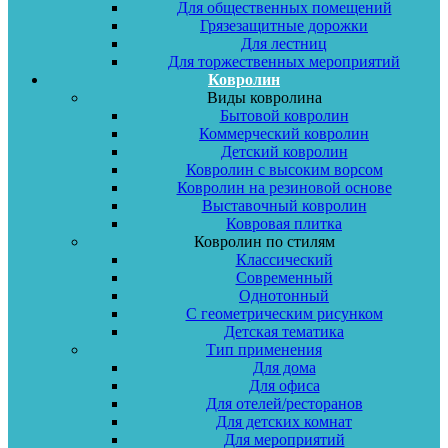
Для общественных помещений
Грязезащитные дорожки
Для лестниц
Для торжественных мероприятий
Ковролин
Виды ковролина
Бытовой ковролин
Коммерческий ковролин
Детский ковролин
Ковролин с высоким ворсом
Ковролин на резиновой основе
Выставочный ковролин
Ковровая плитка
Ковролин по стилям
Классический
Современный
Однотонный
С геометрическим рисунком
Детская тематика
Тип применения
Для дома
Для офиса
Для отелей/ресторанов
Для детских комнат
Для мероприятий