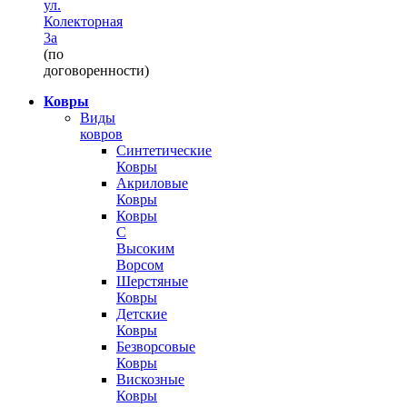
ул.
Колекторная
3а
(по
договоренности)
Ковры
Виды
ковров
Синтетические
Ковры
Акриловые
Ковры
Ковры
С
Высоким
Ворсом
Шерстяные
Ковры
Детские
Ковры
Безворсовые
Ковры
Вискозные
Ковры