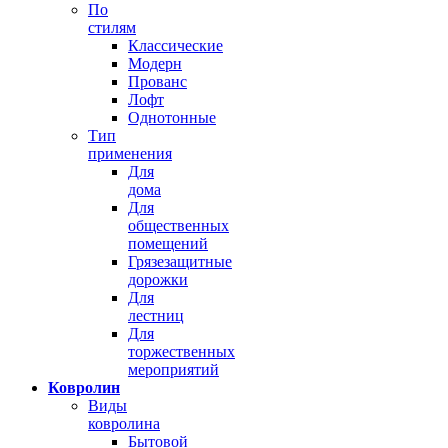
По
стилям
Классические
Модерн
Прованс
Лофт
Однотонные
Тип
применения
Для
дома
Для
общественных
помещений
Грязезащитные
дорожки
Для
лестниц
Для
торжественных
мероприятий
Ковролин
Виды
ковролина
Бытовой