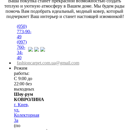
Ваша покупка станет прекрасной возможностью создать 
теплую и уютную атмосферу в Вашем доме. Мы будем рады 
помочь Вам подобрать идеальный, модный ковер, который 
подчеркнет Ваш интерьер и станет настоящей изюминкой!
(050)
773-90-
49
(097)
760-
34-
40
fashioncarpet.com.ua@gmail.com
Режим
работы:
С 9:00 до
22:00 без
выходных
Шоу-рум
КОВРОЛИНА
г. Киев,
ул.
Колекторная
3а
(по