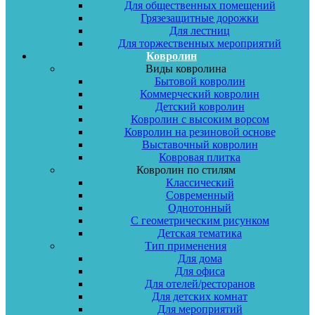
Для общественных помещений
Грязезащитные дорожки
Для лестниц
Для торжественных мероприятий
Ковролин
Виды ковролина
Бытовой ковролин
Коммерческий ковролин
Детский ковролин
Ковролин с высоким ворсом
Ковролин на резиновой основе
Выставочный ковролин
Ковровая плитка
Ковролин по стилям
Классический
Современный
Однотонный
С геометрическим рисунком
Детская тематика
Тип применения
Для дома
Для офиса
Для отелей/ресторанов
Для детских комнат
Для мероприятий