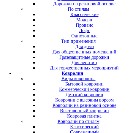
Дорожки на резиновой основе
По стилям
Классические
Модерн
Прованс
Лофт
Однотонные
Тип применения
Для дома
Для общественных помещений
Грязезащитные дорожки
Для лестниц
Для торжественных мероприятий
Ковролин
Виды ковролина
Бытовой ковролин
Коммерческий ковролин
Детский ковролин
Ковролин с высоким ворсом
Ковролин на резиновой основе
Выставочный ковролин
Ковровая плитка
Ковролин по стилям
Классический
Современный