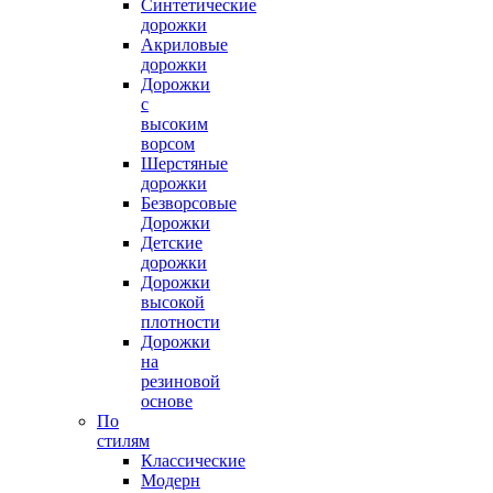
Синтетические
дорожки
Акриловые
дорожки
Дорожки
с
высоким
ворсом
Шерстяные
дорожки
Безворсовые
Дорожки
Детские
дорожки
Дорожки
высокой
плотности
Дорожки
на
резиновой
основе
По
стилям
Классические
Модерн