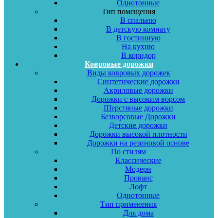
Однотонные
Тип помещения
В спальню
В детскую комнату
В гостинную
На кухню
В коридор
Ковровые дорожки
Виды ковровых дорожек
Синтетические дорожки
Акриловые дорожки
Дорожки с высоким ворсом
Шерстяные дорожки
Безворсовые Дорожки
Детские дорожки
Дорожки высокой плотности
Дорожки на резиновой основе
По стилям
Классические
Модерн
Прованс
Лофт
Однотонные
Тип применения
Для дома