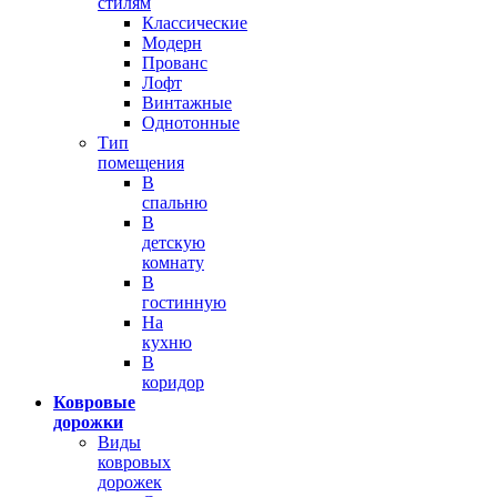
стилям
Классические
Модерн
Прованс
Лофт
Винтажные
Однотонные
Тип
помещения
В
спальню
В
детскую
комнату
В
гостинную
На
кухню
В
коридор
Ковровые
дорожки
Виды
ковровых
дорожек