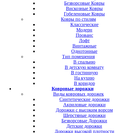
Безворсовые Ковры
Вискозные Ковры
Гобеленовые Ковры
Ковры по стилям
Классические
Модерн
Прованс
Лофт
Винтажные
Однотонные
Тип помещения
В спальню
В детскую комнату
В гостинную
На кухню
В коридор
Ковровые дорожки
Виды ковровых дорожек
Синтетические дорожки
Акриловые дорожки
Дорожки с высоким ворсом
Шерстяные дорожки
Безворсовые Дорожки
Детские дорожки
Дорожки высокой плотности