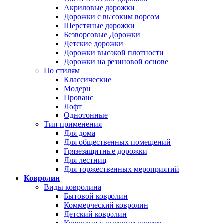
Акриловые дорожки
Дорожки с высоким ворсом
Шерстяные дорожки
Безворсовые Дорожки
Детские дорожки
Дорожки высокой плотности
Дорожки на резиновой основе
По стилям
Классические
Модерн
Прованс
Лофт
Однотонные
Тип применения
Для дома
Для общественных помещений
Грязезащитные дорожки
Для лестниц
Для торжественных мероприятий
Ковролин
Виды ковролина
Бытовой ковролин
Коммерческий ковролин
Детский ковролин
Ковролин с высоким ворсом