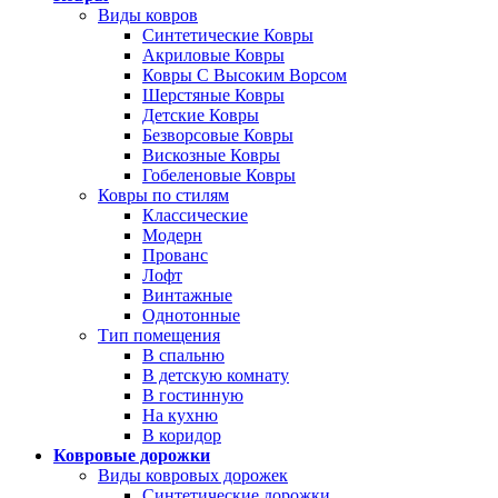
Виды ковров
Синтетические Ковры
Акриловые Ковры
Ковры С Высоким Ворсом
Шерстяные Ковры
Детские Ковры
Безворсовые Ковры
Вискозные Ковры
Гобеленовые Ковры
Ковры по стилям
Классические
Модерн
Прованс
Лофт
Винтажные
Однотонные
Тип помещения
В спальню
В детскую комнату
В гостинную
На кухню
В коридор
Ковровые дорожки
Виды ковровых дорожек
Синтетические дорожки