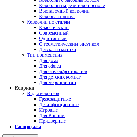
Ковролин на резиновой основе
Выставочный ковролин
Ковровая плитка
Ковролин по стилям
Классический
Современный
Однотонный
С геометрическим рисунком
Детская тематика
Тип применения
Для дома
Для офиса
Для отелей/ресторанов
Для детских комнат
Для мероприятий
Коврики
Виды ковриков
Грязезащитные
Дезинфекционные
Игровые
Для Ванной
Придверные
Распродажа