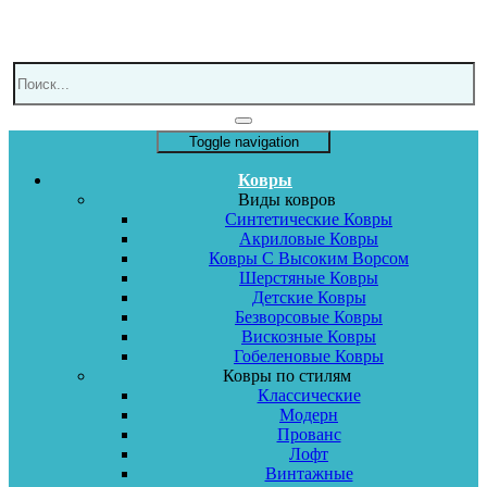
Toggle navigation
Ковры
Виды ковров
Синтетические Ковры
Акриловые Ковры
Ковры С Высоким Ворсом
Шерстяные Ковры
Детские Ковры
Безворсовые Ковры
Вискозные Ковры
Гобеленовые Ковры
Ковры по стилям
Классические
Модерн
Прованс
Лофт
Винтажные