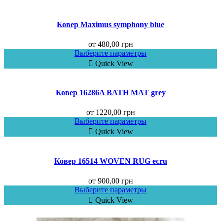
Ковер Maximus symphony blue
от
480,00
грн
Выберите параметры
Quick View
Ковер 16286A BATH MAT grey
от
1220,00
грн
Выберите параметры
Quick View
Ковер 16514 WOVEN RUG ecru
от
900,00
грн
Выберите параметры
Quick View