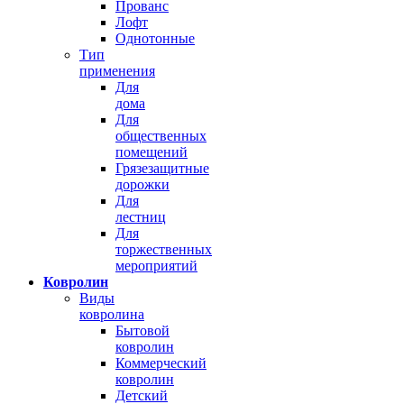
Прованс
Лофт
Однотонные
Тип
применения
Для
дома
Для
общественных
помещений
Грязезащитные
дорожки
Для
лестниц
Для
торжественных
мероприятий
Ковролин
Виды
ковролина
Бытовой
ковролин
Коммерческий
ковролин
Детский