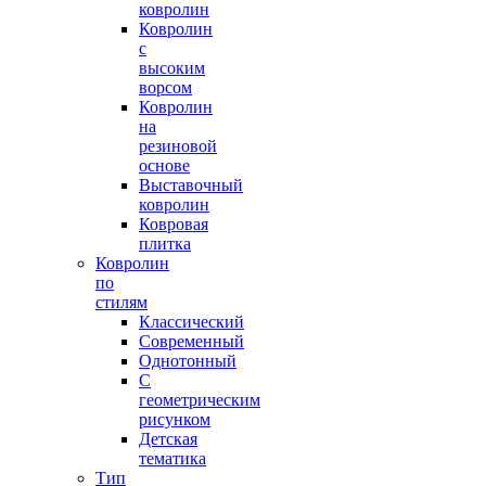
ковролин
Ковролин
с
высоким
ворсом
Ковролин
на
резиновой
основе
Выставочный
ковролин
Ковровая
плитка
Ковролин
по
стилям
Классический
Современный
Однотонный
С
геометрическим
рисунком
Детская
тематика
Тип