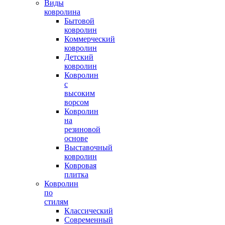
Виды
ковролина
Бытовой
ковролин
Коммерческий
ковролин
Детский
ковролин
Ковролин
с
высоким
ворсом
Ковролин
на
резиновой
основе
Выставочный
ковролин
Ковровая
плитка
Ковролин
по
стилям
Классический
Современный