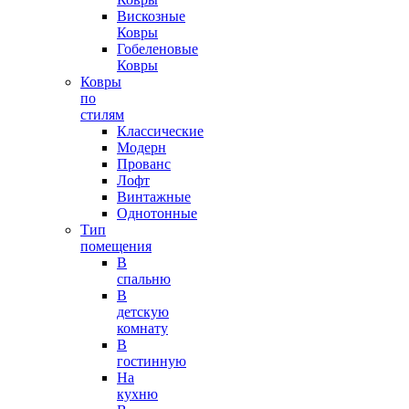
Вискозные
Ковры
Гобеленовые
Ковры
Ковры
по
стилям
Классические
Модерн
Прованс
Лофт
Винтажные
Однотонные
Тип
помещения
В
спальню
В
детскую
комнату
В
гостинную
На
кухню