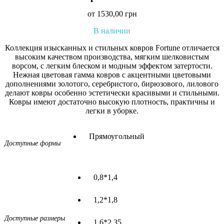
от
1530,00
грн
В наличии
Коллекция изысканных и стильных ковров Fortune отличается
высоким качеством производства, мягким шелковистым
ворсом, с легким блеском и модным эффектом затертости.
Нежная цветовая гамма ковров с акцентными цветовыми
дополнениями золотого, серебристого, бирюзового, лилового
делают ковры особенно эстетически красивыми и стильными.
Ковры имеют достаточно высокую плотность, практичны и
легки в уборке.
Прямоугольный
Доступные формы
0,8*1,4
1,2*1,8
Доступные размеры
1,6*2,35