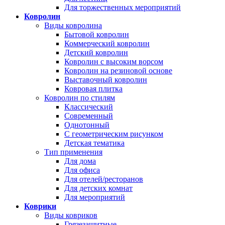
Для торжественных мероприятий
Ковролин
Виды ковролина
Бытовой ковролин
Коммерческий ковролин
Детский ковролин
Ковролин с высоким ворсом
Ковролин на резиновой основе
Выставочный ковролин
Ковровая плитка
Ковролин по стилям
Классический
Современный
Однотонный
С геометрическим рисунком
Детская тематика
Тип применения
Для дома
Для офиса
Для отелей/ресторанов
Для детских комнат
Для мероприятий
Коврики
Виды ковриков
Грязезащитные