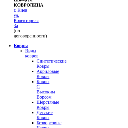
КОВРОЛИНА
г. Киев,
ул.
Колекторная
3а
(по
договоренности)
Ковры
Виды
ковров
Синтетические
Ковры
Акриловые
Ковры
Ковры
С
Высоким
Ворсом
Шерстяные
Ковры
Детские
Ковры
Безворсовые
Ковры