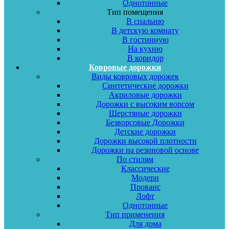
Однотонные
Тип помещения
В спальню
В детскую комнату
В гостинную
На кухню
В коридор
Ковровые дорожки
Виды ковровых дорожек
Синтетические дорожки
Акриловые дорожки
Дорожки с высоким ворсом
Шерстяные дорожки
Безворсовые Дорожки
Детские дорожки
Дорожки высокой плотности
Дорожки на резиновой основе
По стилям
Классические
Модерн
Прованс
Лофт
Однотонные
Тип применения
Для дома