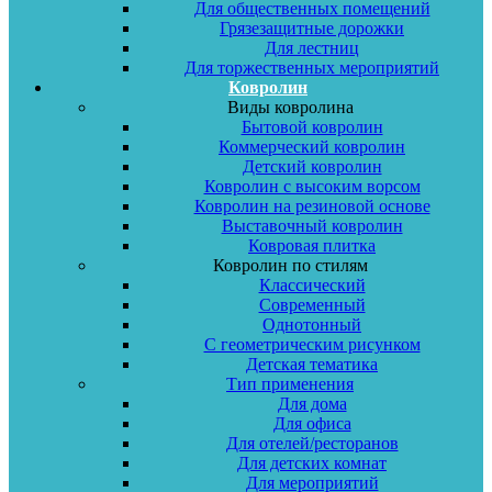
Для общественных помещений
Грязезащитные дорожки
Для лестниц
Для торжественных мероприятий
Ковролин
Виды ковролина
Бытовой ковролин
Коммерческий ковролин
Детский ковролин
Ковролин с высоким ворсом
Ковролин на резиновой основе
Выставочный ковролин
Ковровая плитка
Ковролин по стилям
Классический
Современный
Однотонный
С геометрическим рисунком
Детская тематика
Тип применения
Для дома
Для офиса
Для отелей/ресторанов
Для детских комнат
Для мероприятий