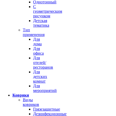
Однотонный
С
геометрическим
рисунком
Детская
тематика
Тип
применения
Для
дома
Для
офиса
Для
отелей/
ресторанов
Для
детских
комнат
Для
мероприятий
Коврики
Виды
ковриков
Грязезащитные
Дезинфекционные