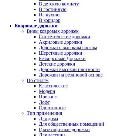
В детскую комнату
В гостинную
На кухню
В коридор
Ковровые дорожки
Виды ковровых дорожек
Синтетические дорожки
Акриловые дорожки
Дорожки с высоким ворсом
Шерстяные дорожки
Безворсовые Дорожки
Детские дорожки
Дорожки высокой плотности
Дорожки на резиновой основе
По стилям
Классические
Модерн
Прованс
Лофт
Однотонные
Тип применения
Для дома
Для общественных помещений
Грязезащитные дорожки
Для лестниц