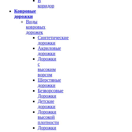
В
коридор
Ковровые
дорожки
Виды
ковровых
дорожек
Синтетические
дорожки
Акриловые
дорожки
Дорожки
с
высоким
ворсом
Шерстяные
дорожки
Безворсовые
Дорожки
Детские
дорожки
Дорожки
высокой
плотности
Дорожки