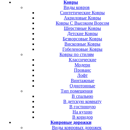
Ковры
Виды ковров
Синтетические Ковры
Акриловые Ковры
Ковры С Высоким Ворсом
Шерстяные Ковры
Детские Ковры
Безворсовые Ковры
Вискозные Ковры
Гобеленовые Ковры
Ковры по стилям
Классические
Модерн
Прованс
Лофт
Винтажные
Однотонные
Тип помещения
В спальню
В детскую комнату
В гостинную
На кухню
В коридор
Ковровые дорожки
Виды ковровых дорожек