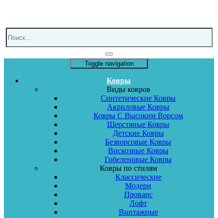
Toggle navigation
Ковры
Виды ковров
Синтетические Ковры
Акриловые Ковры
Ковры С Высоким Ворсом
Шерстяные Ковры
Детские Ковры
Безворсовые Ковры
Вискозные Ковры
Гобеленовые Ковры
Ковры по стилям
Классические
Модерн
Прованс
Лофт
Винтажные