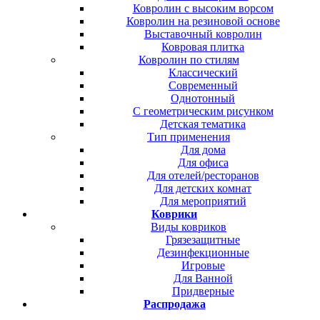
Ковролин с высоким ворсом
Ковролин на резиновой основе
Выставочный ковролин
Ковровая плитка
Ковролин по стилям
Классический
Современный
Однотонный
С геометрическим рисунком
Детская тематика
Тип применения
Для дома
Для офиса
Для отелей/ресторанов
Для детских комнат
Для мероприятий
Коврики
Виды ковриков
Грязезащитные
Дезинфекционные
Игровые
Для Ванной
Придверные
Распродажа