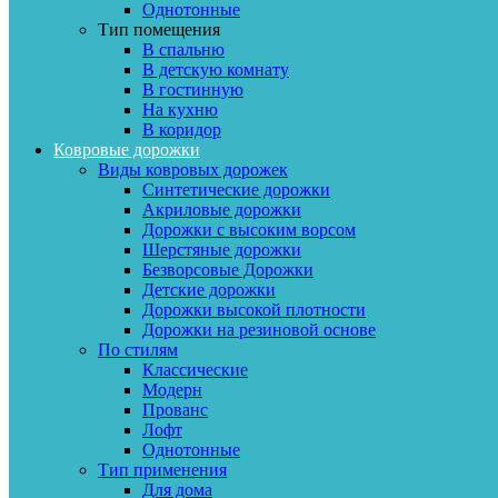
Однотонные
Тип помещения
В спальню
В детскую комнату
В гостинную
На кухню
В коридор
Ковровые дорожки
Виды ковровых дорожек
Синтетические дорожки
Акриловые дорожки
Дорожки с высоким ворсом
Шерстяные дорожки
Безворсовые Дорожки
Детские дорожки
Дорожки высокой плотности
Дорожки на резиновой основе
По стилям
Классические
Модерн
Прованс
Лофт
Однотонные
Тип применения
Для дома