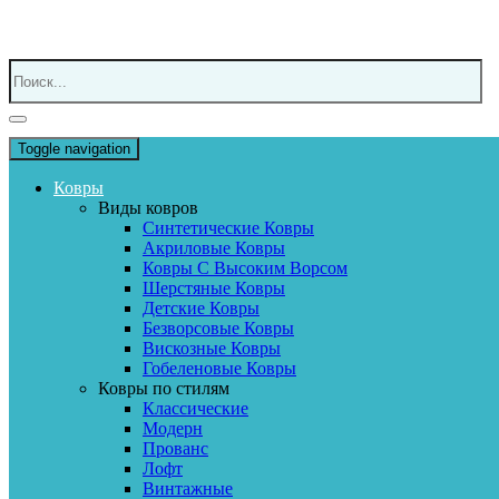
Toggle navigation
Ковры
Виды ковров
Синтетические Ковры
Акриловые Ковры
Ковры С Высоким Ворсом
Шерстяные Ковры
Детские Ковры
Безворсовые Ковры
Вискозные Ковры
Гобеленовые Ковры
Ковры по стилям
Классические
Модерн
Прованс
Лофт
Винтажные