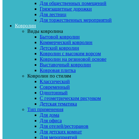
Для общественных помещений
Грязезащитные дорожки
Для лестниц
Для торжественных мероприятий
Ковролин
Виды ковролина
Бытовой ковролин
Коммерческий ковролин
Детский ковролин
Ковролин с высоким ворсом
Ковролин на резиновой основе
Выставочный ковролин
Ковровая плитка
Ковролин по стилям
Классический
Современный
Однотонный
С геометрическим рисунком
Детская тематика
Тип применения
Для дома
Для офиса
Для отелей/ресторанов
Для детских комнат
Для мероприятий