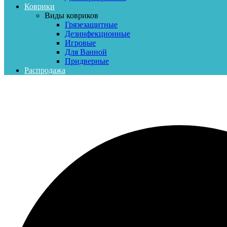
Коврики
Виды ковриков
Грязезащитные
Дезинфекционные
Игровые
Для Ванной
Придверные
Распродажа