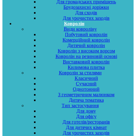
Для громадських приміщень
Брудозахисні доріжки
Для сходів
Для урочистих заходів
Ковролін
Види ковроліну
Побутовий ковролін
Комерційний ковролін
Дитячий ковролін
Ковролін з високим ворсом
Ковролін на резиновій основі
Виставковий ковролін
Килимова плитка
Ковролін за стилями
Класичний
Сучасний
Однотонний
З геометричним малюнком
Дитяча тематика
Тип застосування
Для дому
Для офісу
Для готелів/ресторанів
Для дитячих кімнат
Для урочистих заходів