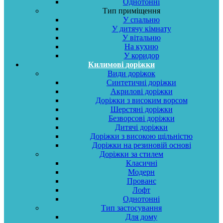
Однотонні
Тип приміщення
У спальню
У дитячу кімнату
У вітальню
На кухню
У коридор
Килимові доріжки
Види доріжок
Синтетичні доріжки
Акрилові доріжки
Доріжки з високим ворсом
Шерстяні доріжки
Безворсові доріжки
Дитячі доріжки
Доріжки з високою щільністю
Доріжки на резиновій основі
Доріжки за стилем
Класичні
Модерн
Прованс
Лофт
Однотонні
Тип застосування
Для дому