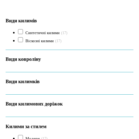
Види килимів
Синтетичні килими
(17)
Віскозні килими
(17)
Види ковроліну
Види килимків
Види килимових доріжок
Килими за стилем
Модерн
(17)