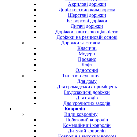
Акрилові доріжки
Доріжки з високим ворсом
Шерстяні доріжки
Безворсові доріжки
Дитячі доріжки
Доріжки з високою щільністю
Доріжки на резиновій основі
Доріжки за стилем
Класичні
Модерн
Прованс
Лофт
Однотонні
Тип застосування
Для дому
Для громадських приміщень
Брудозахисні доріжки
Для сходів
Для урочистих заходів
Ковролін
Види ковроліну
Побутовий ковролін
Комерційний ковролін
Дитячий ковролін
Ковролін з високим ворсом