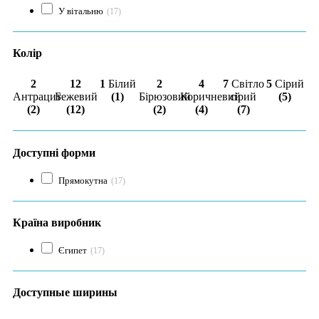
У вітальню
(17)
Колір
2
12
1
Білий
2
4
7
Світло
5
Сірий
Антрацит
Бежевий
(1)
Бірюзовий
Коричневий
сірий
(5)
(2)
(12)
(2)
(4)
(7)
Доступні форми
Прямокутна
(17)
Країна виробник
Єгипет
(17)
Доступные ширины