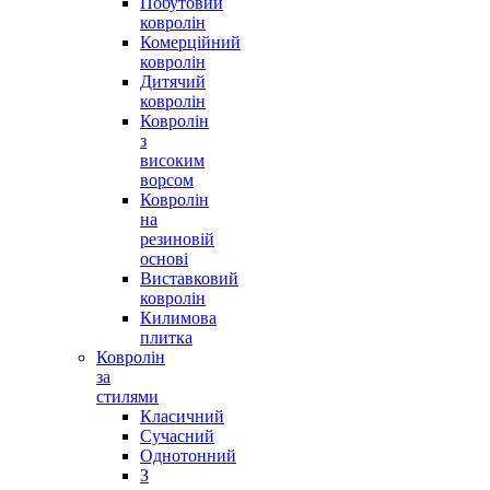
Побутовий
ковролін
Комерційний
ковролін
Дитячий
ковролін
Ковролін
з
високим
ворсом
Ковролін
на
резиновій
основі
Виставковий
ковролін
Килимова
плитка
Ковролін
за
стилями
Класичний
Сучасний
Однотонний
З