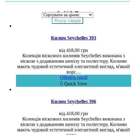
0,4*0,7
Фільтр товарів
Килим Seychelles 393
від
418,00
грн
Колекція віскозних килимів Seychelles виконана з
віскози з додаванням шенілу та поліестеру. Килими
мають чудовий естетичний елегантний вигляд, м'який
ворс…
Оберіть опції
Quick View
Килим Seychelles 396
від
418,00
грн
Колекція віскозних килимів Seychelles виконана з
віскози з додаванням шенілу та поліестеру. Килими
мають чудовий естетичний елегантний вигляд, м'який