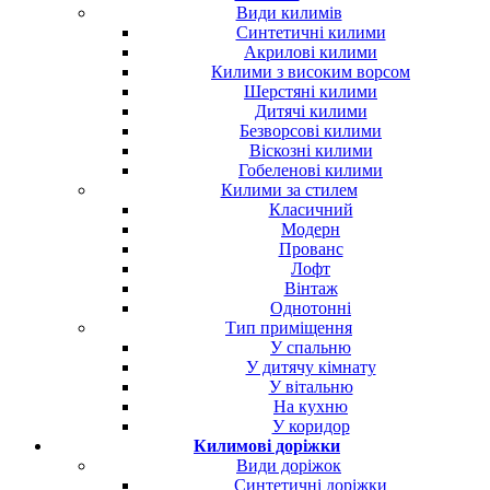
Види килимів
Синтетичні килими
Акрилові килими
Килими з високим ворсом
Шерстяні килими
Дитячі килими
Безворсові килими
Віскозні килими
Гобеленові килими
Килими за стилем
Класичний
Модерн
Прованс
Лофт
Вінтаж
Однотонні
Тип приміщення
У спальню
У дитячу кімнату
У вітальню
На кухню
У коридор
Килимові доріжки
Види доріжок
Синтетичні доріжки