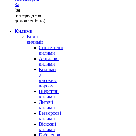
3а
(за
попередньою
домовленістю)
Килими
Види
килимів
Синтетичні
килими
Акрилові
килими
Килими
з
високим
ворсом
Шерстяні
килими
Дитячі
килими
Безворсові
килими
Віскозні
килими
Гобеленові