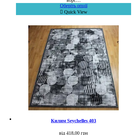
ворс…
Оберіть опції
Quick View
Килим Seychelles 403
від
418,00
грн