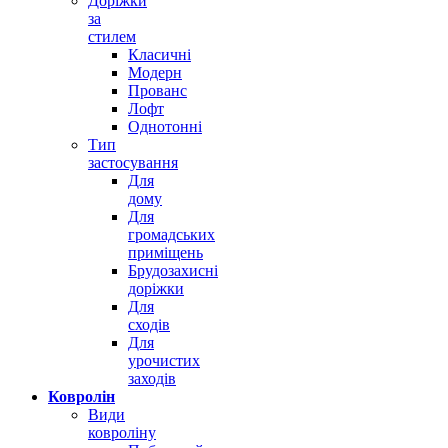
Доріжки
за
стилем
Класичні
Модерн
Прованс
Лофт
Однотонні
Тип
застосування
Для
дому
Для
громадських
приміщень
Брудозахисні
доріжки
Для
сходів
Для
урочистих
заходів
Ковролін
Види
ковроліну