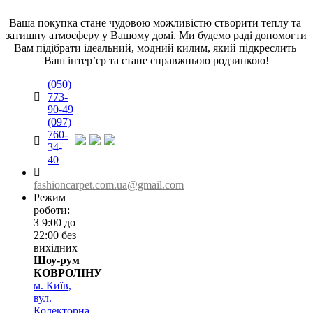
Ваша покупка стане чудовою можливістю створити теплу та 
затишну атмосферу у Вашому домі. Ми будемо раді допомогти 
Вам підібрати ідеальний, модний килим, який підкреслить 
Ваш інтер’єр та стане справжньою родзинкою!
(050)
773-
90-49
(097)
760-
34-
40
fashioncarpet.com.ua@gmail.com
Режим
роботи:
З 9:00 до
22:00 без
вихідних
Шоу-рум
КОВРОЛІНУ
м. Київ,
вул.
Колекторна