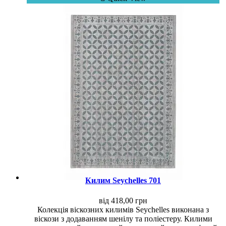
Килим Seychelles 701
від
418,00
грн
Колекція віскозних килимів Seychelles виконана з
віскози з додаванням шенілу та поліестеру. Килими