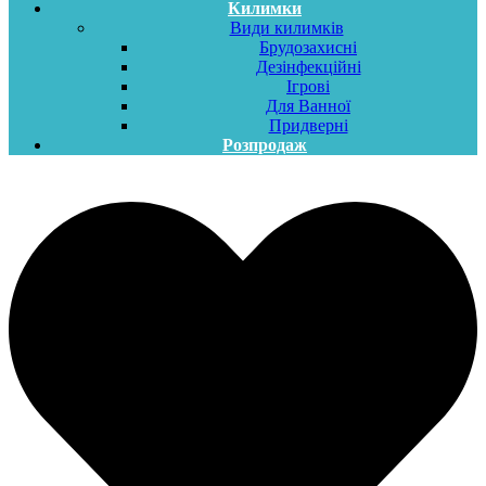
Килимки
Види килимків
Брудозахисні
Дезінфекційні
Ігрові
Для Ванної
Придверні
Розпродаж
Меню