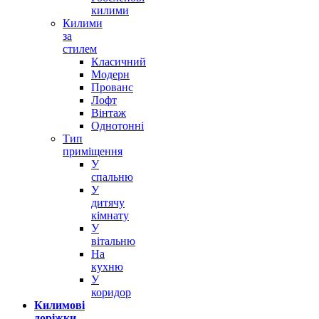
килими
Килими
за
стилем
Класичний
Модерн
Прованс
Лофт
Вінтаж
Однотонні
Тип
приміщення
У
спальню
У
дитячу
кімнату
У
вітальню
На
кухню
У
коридор
Килимові
доріжки