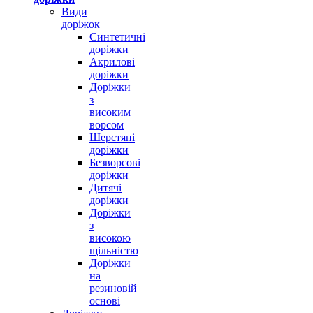
Види
доріжок
Синтетичні
доріжки
Акрилові
доріжки
Доріжки
з
високим
ворсом
Шерстяні
доріжки
Безворсові
доріжки
Дитячі
доріжки
Доріжки
з
високою
щільністю
Доріжки
на
резиновій
основі