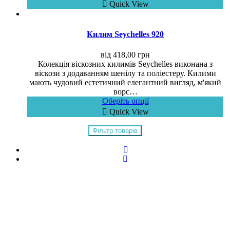
Quick View
Килим Seychelles 920
від
418,00
грн
Колекція віскозних килимів Seychelles виконана з
віскози з додаванням шенілу та поліестеру. Килими
мають чудовий естетичний елегантний вигляд, м'який
ворс…
Оберіть опції
Quick View
Фільтр товарів