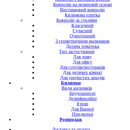
Ковролін на резиновій основі
Виставковий ковролін
Килимова плитка
Ковролін за стилями
Класичний
Сучасний
Однотонний
З геометричним малюнком
Дитяча тематика
Тип застосування
Для дому
Для офісу
Для готелів/ресторанів
Для дитячих кімнат
Для урочистих заходів
Килимки
Види килимків
Брудозахисні
Дезінфекційні
Ігрові
Для Ванної
Придверні
Розпродаж
Доставка та оплата