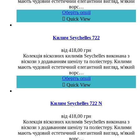
мають чудовий естетичний елегантний вигляд, м'який
ворс…
Оберіть опції
Quick View
Килим Seychelles 722
від
418,00
грн
Колекція віскозних килимів Seychelles виконана з
віскози з додаванням шенілу та поліестеру. Килими
мають чудовий естетичний елегантний вигляд, м'який
ворс…
Оберіть опції
Quick View
Килим Seychelles 722 N
від
418,00
грн
Колекція віскозних килимів Seychelles виконана з
віскози з додаванням шенілу та поліестеру. Килими
мають чудовий естетичний елегантний вигляд, м'який
ворс…