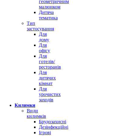
геометричним
малюнком
Дитяча
тематика
Тип
застосування
Для
дому
Для
офісу
Для
готелів/
ресторанів
Для
дитячих
кімнат
Для
урочистих
заходів
Килимки
Види
килимків
Брудозахисні
Дезінфекційні
Ігрові