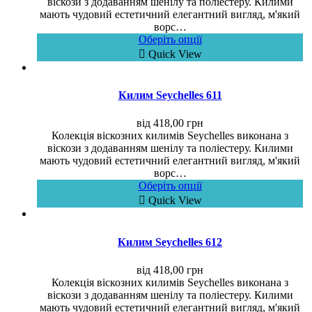
віскози з додаванням шенілу та поліестеру. Килими
мають чудовий естетичний елегантний вигляд, м'який
ворс…
Оберіть опції
Quick View
Килим Seychelles 611
від
418,00
грн
Колекція віскозних килимів Seychelles виконана з
віскози з додаванням шенілу та поліестеру. Килими
мають чудовий естетичний елегантний вигляд, м'який
ворс…
Оберіть опції
Quick View
Килим Seychelles 612
від
418,00
грн
Колекція віскозних килимів Seychelles виконана з
віскози з додаванням шенілу та поліестеру. Килими
мають чудовий естетичний елегантний вигляд, м'який