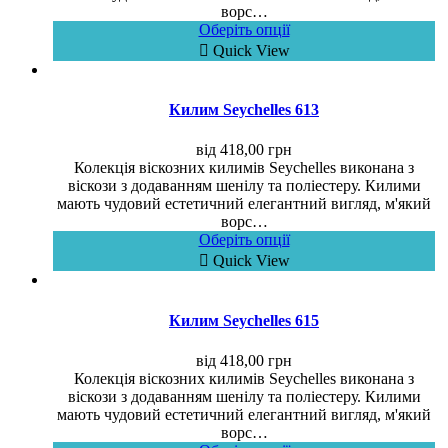
ворс…
Оберіть опції
Quick View
Килим Seychelles 613
від
418,00
грн
Колекція віскозних килимів Seychelles виконана з
віскози з додаванням шенілу та поліестеру. Килими
мають чудовий естетичний елегантний вигляд, м'який
ворс…
Оберіть опції
Quick View
Килим Seychelles 615
від
418,00
грн
Колекція віскозних килимів Seychelles виконана з
віскози з додаванням шенілу та поліестеру. Килими
мають чудовий естетичний елегантний вигляд, м'який
ворс…