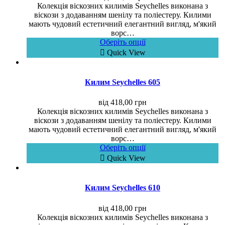
Колекція віскозних килимів Seychelles виконана з
віскози з додаванням шенілу та поліестеру. Килими
мають чудовий естетичний елегантний вигляд, м'який
ворс…
Оберіть опції
Quick View
Килим Seychelles 605
від
418,00
грн
Колекція віскозних килимів Seychelles виконана з
віскози з додаванням шенілу та поліестеру. Килими
мають чудовий естетичний елегантний вигляд, м'який
ворс…
Оберіть опції
Quick View
Килим Seychelles 610
від
418,00
грн
Колекція віскозних килимів Seychelles виконана з