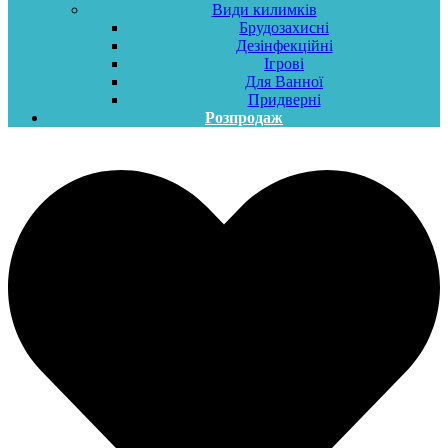
Види килимків
Брудозахисні
Дезінфекційні
Ігрові
Для Ванної
Придверні
Розпродаж
Меню