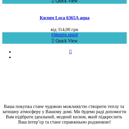
Quick View
Килим Loca 6365A aqua
від
314,00
грн
Оберіть опції
Quick View
Ваша покупка стане чудовою можливістю створити теплу та 
затишну атмосферу у Вашому домі. Ми будемо раді допомогти 
Вам підібрати ідеальний, модний килим, який підкреслить 
Ваш інтер’єр та стане справжньою родзинкою!