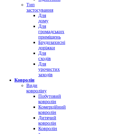
Тип
застосування
Для
дому
Для
громадських
приміщень
Брудозахисні
доріжки
Для
сходів
Для
урочистих
заходів
Ковролін
Види
ковроліну
Побутовий
ковролін
Комерційний
ковролін
Дитячий
ковролін
Ковролін
з