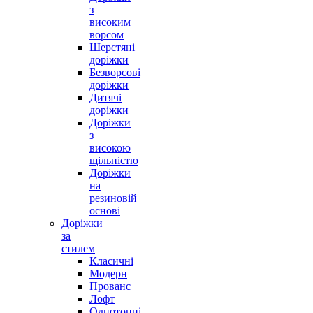
з
високим
ворсом
Шерстяні
доріжки
Безворсові
доріжки
Дитячі
доріжки
Доріжки
з
високою
щільністю
Доріжки
на
резиновій
основі
Доріжки
за
стилем
Класичні
Модерн
Прованс
Лофт
Однотонні