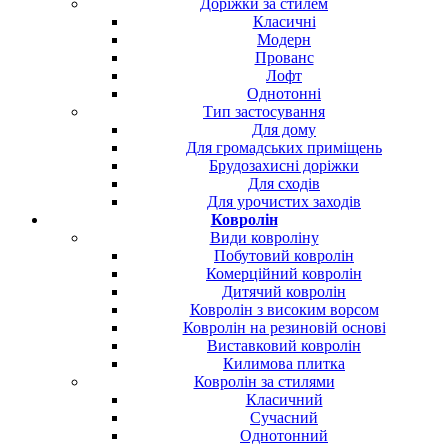
Доріжки за стилем
Класичні
Модерн
Прованс
Лофт
Однотонні
Тип застосування
Для дому
Для громадських приміщень
Брудозахисні доріжки
Для сходів
Для урочистих заходів
Ковролін
Види ковроліну
Побутовий ковролін
Комерційний ковролін
Дитячий ковролін
Ковролін з високим ворсом
Ковролін на резиновій основі
Виставковий ковролін
Килимова плитка
Ковролін за стилями
Класичний
Сучасний
Однотонний