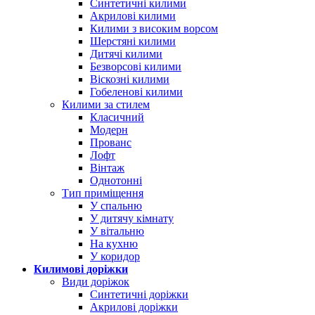
Синтетичні килими
Акрилові килими
Килими з високим ворсом
Шерстяні килими
Дитячі килими
Безворсові килими
Віскозні килими
Гобеленові килими
Килими за стилем
Класичний
Модерн
Прованс
Лофт
Вінтаж
Однотонні
Тип приміщення
У спальню
У дитячу кімнату
У вітальню
На кухню
У коридор
Килимові доріжки
Види доріжок
Синтетичні доріжки
Акрилові доріжки