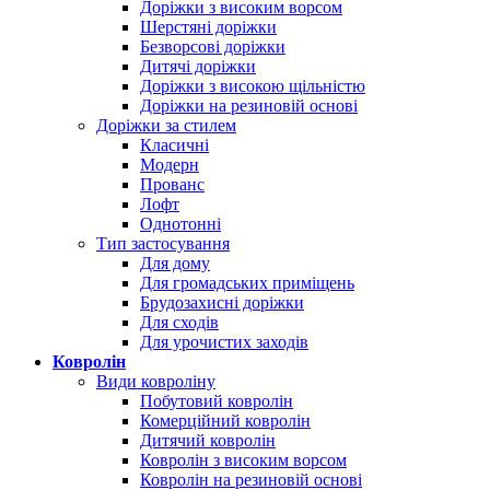
Доріжки з високим ворсом
Шерстяні доріжки
Безворсові доріжки
Дитячі доріжки
Доріжки з високою щільністю
Доріжки на резиновій основі
Доріжки за стилем
Класичні
Модерн
Прованс
Лофт
Однотонні
Тип застосування
Для дому
Для громадських приміщень
Брудозахисні доріжки
Для сходів
Для урочистих заходів
Ковролін
Види ковроліну
Побутовий ковролін
Комерційний ковролін
Дитячий ковролін
Ковролін з високим ворсом
Ковролін на резиновій основі