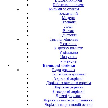
Віскозні килими
Гобеленові килими
Килими за стилем
Класичний
Модерн
Прованс
Лофт
Вінтаж
Однотонні
Тип приміщення
У спальню
У дитячу кімнату
У вітальню
На кухню
У коридор
Килимові доріжки
Види доріжок
Синтетичні доріжки
Акрилові доріжки
Доріжки з високим ворсом
Шерстяні доріжки
Безворсові доріжки
Дитячі доріжки
Доріжки з високою щільністю
Доріжки на резиновій основі