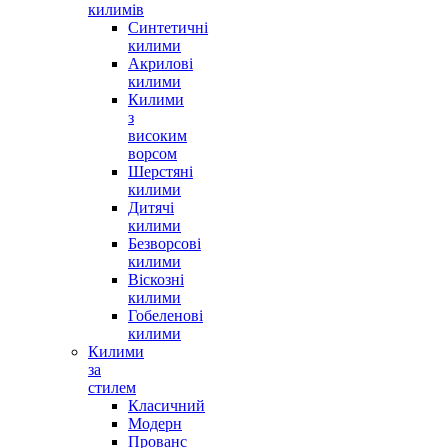
килимів
Синтетичні
килими
Акрилові
килими
Килими
з
високим
ворсом
Шерстяні
килими
Дитячі
килими
Безворсові
килими
Віскозні
килими
Гобеленові
килими
Килими
за
стилем
Класичний
Модерн
Прованс