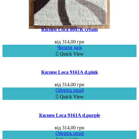
Килим Loca 8047K cream
від
314,00
грн
Читати далі
Quick View
Килим Loca 9161A d.pink
від
314,00
грн
Оберіть опції
Quick View
Килим Loca 9161A d.purple
від
314,00
грн
Оберіть опції