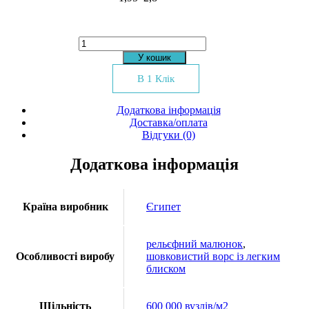
Килим
Seychelles
У кошик
724
кількість
В 1 Клік
Додаткова інформація
Доставка/оплата
Відгуки (0)
Додаткова інформація
Країна виробник
Єгипет
рельєфний малюнок
,
Особливості виробу
шовковистий ворс із легким
блиском
Щільність
600 000 вузлів/м2