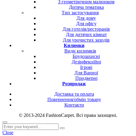
З геометричним малюнком
Дитяча тематика
Тип застосування
Для дому
Для офісу
Для готелів/ресторанів
Для дитячих кімнат
Для урочистих заходів
Килимки
Види килимків
Брудозахисні
Дезінфекційні
Ігрові
Для Ванної
Придверні
Розпродаж
Доставка та оплата
Повернення/обмін товару
Контакти
© 2013-2024 FashionCarpet. Всі права захищені.
Close