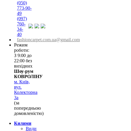
(050)
773-90-
49
(097)
760-
34-
40
fashioncarpet.com.ua@gmail.com
Режим
роботи:
З 9:00 до
22:00 без
вихідних
Шоу-рум
КОВРОЛІНУ
м. Київ,
вул.
Колекторна
3а
(за
попередньою
домовленістю)
Килими
Види