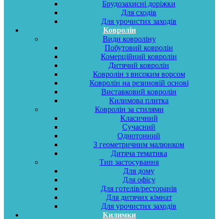
Брудозахисні доріжки
Для сходів
Для урочистих заходів
Ковролін
Види ковроліну
Побутовий ковролін
Комерційний ковролін
Дитячий ковролін
Ковролін з високим ворсом
Ковролін на резиновій основі
Виставковий ковролін
Килимова плитка
Ковролін за стилями
Класичний
Сучасний
Однотонний
З геометричним малюнком
Дитяча тематика
Тип застосування
Для дому
Для офісу
Для готелів/ресторанів
Для дитячих кімнат
Для урочистих заходів
Килимки