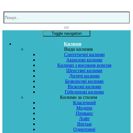
Toggle navigation
Килими
Види килимів
Синтетичні килими
Акрилові килими
Килими з високим ворсом
Шерстяні килими
Дитячі килими
Безворсові килими
Віскозні килими
Гобеленові килими
Килими за стилем
Класичний
Модерн
Прованс
Лофт
Вінтаж
Однотонні