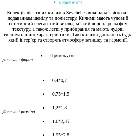
Є в наявності
Колекція віскозних килимів Seychelles виконана з віскози з
додаванням шенілу та поліестеру. Килими мають чудовий
естетичний елегантний вигляд, м’який ворс та рельєфну
текстуру, а також легкі у прибирання та мають чудові
експлуатаційні характеристики. Такі килими доповнять будь-
який інтер’єр та створять атмосферу затишку та гармонії.
Прямокутна
Доступні форми
0,4*0,7
0,75*1,5
1,2*1,8
Доступні розміри
1,6*2,35
1,95*2,8