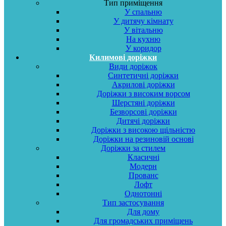
Тип приміщення
У спальню
У дитячу кімнату
У вітальню
На кухню
У коридор
Килимові доріжки
Види доріжок
Синтетичні доріжки
Акрилові доріжки
Доріжки з високим ворсом
Шерстяні доріжки
Безворсові доріжки
Дитячі доріжки
Доріжки з високою щільністю
Доріжки на резиновій основі
Доріжки за стилем
Класичні
Модерн
Прованс
Лофт
Однотонні
Тип застосування
Для дому
Для громадських приміщень