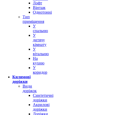
Лофт
Вінтаж
Однотонні
Тип
приміщення
У
спальню
У
дитячу
кімнату
У
вітальню
На
кухню
У
коридор
Килимові
доріжки
Види
доріжок
Синтетичні
доріжки
Акрилові
доріжки
Доріжки