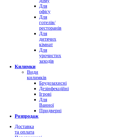
дому
Для
офісу
Для
готелів/
ресторанів
Для
дитячих
кімнат
Для
урочистих
заходів
Килимки
Види
килимків
Брудозахисні
Дезінфекційні
Ігрові
Для
Ванної
Придверні
Розпродаж
Доставка
та оплата