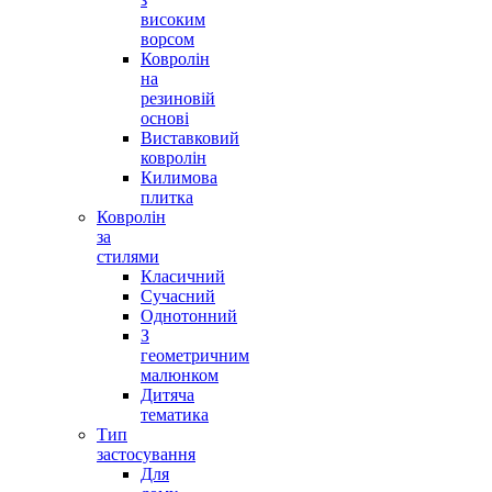
високим
ворсом
Ковролін
на
резиновій
основі
Виставковий
ковролін
Килимова
плитка
Ковролін
за
стилями
Класичний
Сучасний
Однотонний
З
геометричним
малюнком
Дитяча
тематика
Тип
застосування
Для