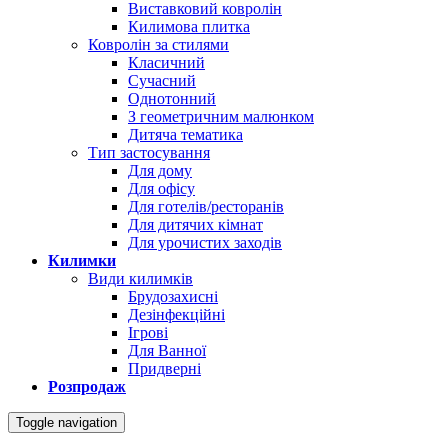
Виставковий ковролін
Килимова плитка
Ковролін за стилями
Класичний
Сучасний
Однотонний
З геометричним малюнком
Дитяча тематика
Тип застосування
Для дому
Для офісу
Для готелів/ресторанів
Для дитячих кімнат
Для урочистих заходів
Килимки
Види килимків
Брудозахисні
Дезінфекційні
Ігрові
Для Ванної
Придверні
Розпродаж
Toggle navigation