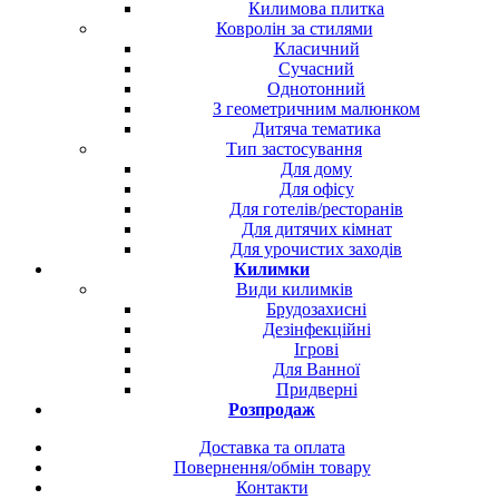
Килимова плитка
Ковролін за стилями
Класичний
Сучасний
Однотонний
З геометричним малюнком
Дитяча тематика
Тип застосування
Для дому
Для офісу
Для готелів/ресторанів
Для дитячих кімнат
Для урочистих заходів
Килимки
Види килимків
Брудозахисні
Дезінфекційні
Ігрові
Для Ванної
Придверні
Розпродаж
Доставка та оплата
Повернення/обмін товару
Контакти