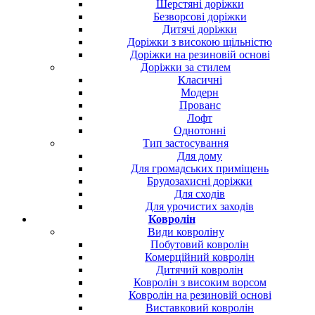
Шерстяні доріжки
Безворсові доріжки
Дитячі доріжки
Доріжки з високою щільністю
Доріжки на резиновій основі
Доріжки за стилем
Класичні
Модерн
Прованс
Лофт
Однотонні
Тип застосування
Для дому
Для громадських приміщень
Брудозахисні доріжки
Для сходів
Для урочистих заходів
Ковролін
Види ковроліну
Побутовий ковролін
Комерційний ковролін
Дитячий ковролін
Ковролін з високим ворсом
Ковролін на резиновій основі
Виставковий ковролін