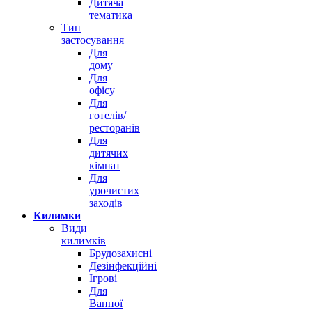
Дитяча
тематика
Тип
застосування
Для
дому
Для
офісу
Для
готелів/
ресторанів
Для
дитячих
кімнат
Для
урочистих
заходів
Килимки
Види
килимків
Брудозахисні
Дезінфекційні
Ігрові
Для
Ванної