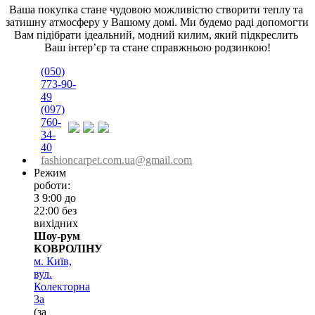
Ваша покупка стане чудовою можливістю створити теплу та 
затишну атмосферу у Вашому домі. Ми будемо раді допомогти 
Вам підібрати ідеальний, модний килим, який підкреслить 
Ваш інтер’єр та стане справжньою родзинкою!
(050)
773-90-
49
(097)
760-
34-
40
fashioncarpet.com.ua@gmail.com
Режим
роботи:
З 9:00 до
22:00 без
вихідних
Шоу-рум
КОВРОЛІНУ
м. Київ,
вул.
Колекторна
3а
(за