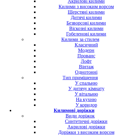
Акрилові килими
Килими з високим ворсом
Шерстяні килими
Дитячі килими
Безворсові килими
Віскозні килими
Гобеленові килими
Килими за стилем
Класичний
Модерн
Прованс
Лофт
Вінтаж
Однотонні
Тип приміщення
У спальню
У дитячу кімнату
У вітальню
На кухню
У коридор
Килимові доріжки
Види доріжок
Синтетичні доріжки
Акрилові доріжки
Доріжки з високим ворсом