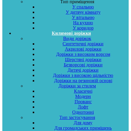
Тип приміщення
У спальню
У дитячу кімнату
У вітальню
На кухню
У коридор
Килимові доріжки
Види доріжок
Синтетичні доріжки
Акрилові доріжки
Доріжки з високим ворсом
Шерстяні доріжки
Безворсові доріжки
Дитячі доріжки
Доріжки з високою щільністю
Доріжки на резиновій основі
Доріжки за стилем
Класичні
Модерн
Прованс
Лофт
Однотонні
Тип застосування
Для дому
Для громадських приміщень