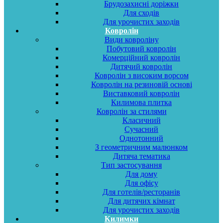
Брудозахисні доріжки
Для сходів
Для урочистих заходів
Ковролін
Види ковроліну
Побутовий ковролін
Комерційний ковролін
Дитячий ковролін
Ковролін з високим ворсом
Ковролін на резиновій основі
Виставковий ковролін
Килимова плитка
Ковролін за стилями
Класичний
Сучасний
Однотонний
З геометричним малюнком
Дитяча тематика
Тип застосування
Для дому
Для офісу
Для готелів/ресторанів
Для дитячих кімнат
Для урочистих заходів
Килимки