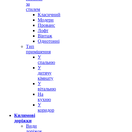
за
стилем
Класичний
Модерн
Прованс
Лофт
Вінтаж
Однотонні
Тип
приміщення
У
спальню
У
дитячу
кімнату
У
вітальню
На
кухню
У
коридор
Килимові
доріжки
Види
доріжок