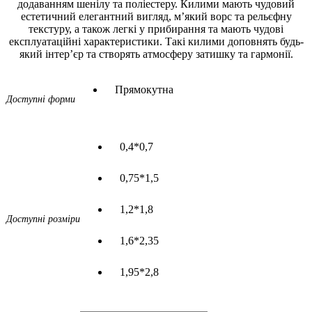
додаванням шенілу та поліестеру. Килими мають чудовий
естетичний елегантний вигляд, м’який ворс та рельєфну
текстуру, а також легкі у прибирання та мають чудові
експлуатаційні характеристики. Такі килими доповнять будь-
який інтер’єр та створять атмосферу затишку та гармонії.
Прямокутна
Доступні форми
0,4*0,7
0,75*1,5
1,2*1,8
Доступні розміри
1,6*2,35
1,95*2,8