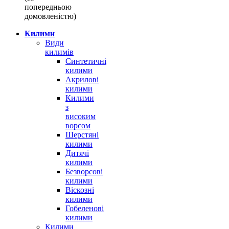
попередньою
домовленістю)
Килими
Види
килимів
Синтетичні
килими
Акрилові
килими
Килими
з
високим
ворсом
Шерстяні
килими
Дитячі
килими
Безворсові
килими
Віскозні
килими
Гобеленові
килими
Килими