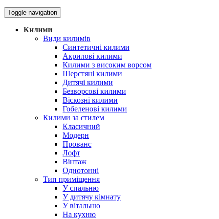
Toggle navigation
Килими
Види килимів
Синтетичні килими
Акрилові килими
Килими з високим ворсом
Шерстяні килими
Дитячі килими
Безворсові килими
Віскозні килими
Гобеленові килими
Килими за стилем
Класичний
Модерн
Прованс
Лофт
Вінтаж
Однотонні
Тип приміщення
У спальню
У дитячу кімнату
У вітальню
На кухню