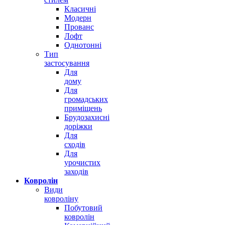
Класичні
Модерн
Прованс
Лофт
Однотонні
Тип
застосування
Для
дому
Для
громадських
приміщень
Брудозахисні
доріжки
Для
сходів
Для
урочистих
заходів
Ковролін
Види
ковроліну
Побутовий
ковролін