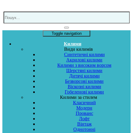
Toggle navigation
Килими
Види килимів
Синтетичні килими
Акрилові килими
Килими з високим ворсом
Шерстяні килими
Дитячі килими
Безворсові килими
Віскозні килими
Гобеленові килими
Килими за стилем
Класичний
Модерн
Прованс
Лофт
Вінтаж
Однотонні