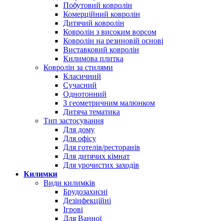
Побутовий ковролін
Комерційний ковролін
Дитячий ковролін
Ковролін з високим ворсом
Ковролін на резиновій основі
Виставковий ковролін
Килимова плитка
Ковролін за стилями
Класичний
Сучасний
Однотонний
З геометричним малюнком
Дитяча тематика
Тип застосування
Для дому
Для офісу
Для готелів/ресторанів
Для дитячих кімнат
Для урочистих заходів
Килимки
Види килимків
Брудозахисні
Дезінфекційні
Ігрові
Для Ванної