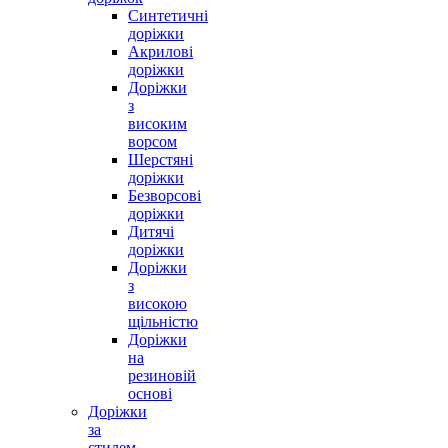
Синтетичні
доріжки
Акрилові
доріжки
Доріжки
з
високим
ворсом
Шерстяні
доріжки
Безворсові
доріжки
Дитячі
доріжки
Доріжки
з
високою
щільністю
Доріжки
на
резиновій
основі
Доріжки
за
стилем