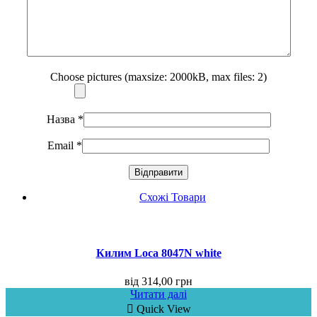
Choose pictures (maxsize: 2000kB, max files: 2)
Назва
*
Email
*
Схожі Товари
Килим Loca 8047N white
від
314,00
грн
Читати далі
Quick View