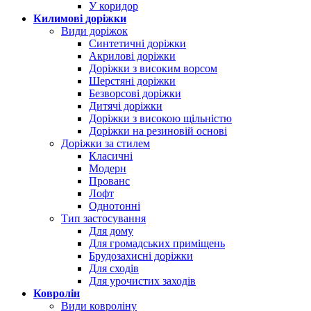
У коридор
Килимові доріжки
Види доріжок
Синтетичні доріжки
Акрилові доріжки
Доріжки з високим ворсом
Шерстяні доріжки
Безворсові доріжки
Дитячі доріжки
Доріжки з високою щільністю
Доріжки на резиновій основі
Доріжки за стилем
Класичні
Модерн
Прованс
Лофт
Однотонні
Тип застосування
Для дому
Для громадських приміщень
Брудозахисні доріжки
Для сходів
Для урочистих заходів
Ковролін
Види ковроліну