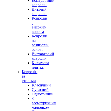
Комерційний
ковролін
Дитячий
ковролін
Ковролін
з
високим
ворсом
Ковролін
на
резиновій
основі
Виставковий
ковролін
Килимова
плитка
Ковролін
за
стилями
Класичний
Сучасний
Однотонний
З
геометричним
малюнком