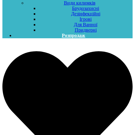
Види килимків
Брудозахисні
Дезінфекційні
Ігрові
Для Ванної
Придверні
Розпродаж
Меню