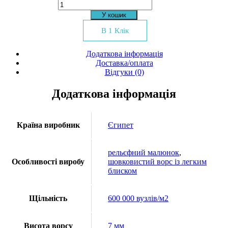
Килим
Seychelles
У кошик
722
кількість
В 1 Клік
Додаткова інформація
Доставка/оплата
Відгуки (0)
Додаткова інформація
Країна виробник
Єгипет
рельєфний малюнок
,
Особливості виробу
шовковистий ворс із легким
блиском
Щільність
600 000 вузлів/м2
Висота ворсу
7 мм