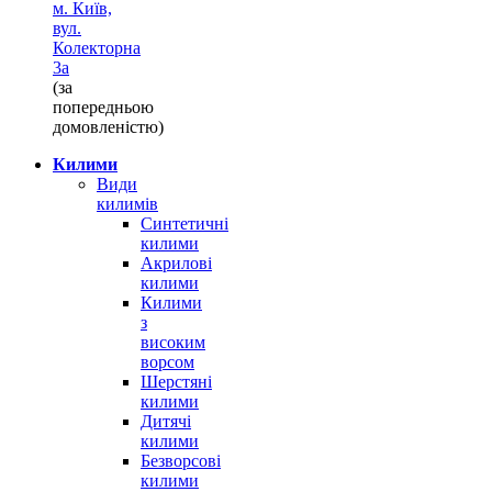
м. Київ,
вул.
Колекторна
3а
(за
попередньою
домовленістю)
Килими
Види
килимів
Синтетичні
килими
Акрилові
килими
Килими
з
високим
ворсом
Шерстяні
килими
Дитячі
килими
Безворсові
килими