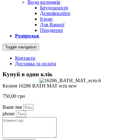
Види килимків
Брудозахисні
Дезінфекційні
Ігрові
Для Ванної
Придверні
Розпродаж
Toggle navigation
Контакти
Доставка та оплата
Купуй в один клік
Килим 16286 BATH MAT ecru new
750,00
грн
Ваше імя
phone