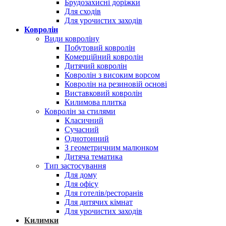
Брудозахисні доріжки
Для сходів
Для урочистих заходів
Ковролін
Види ковроліну
Побутовий ковролін
Комерційний ковролін
Дитячий ковролін
Ковролін з високим ворсом
Ковролін на резиновій основі
Виставковий ковролін
Килимова плитка
Ковролін за стилями
Класичний
Сучасний
Однотонний
З геометричним малюнком
Дитяча тематика
Тип застосування
Для дому
Для офісу
Для готелів/ресторанів
Для дитячих кімнат
Для урочистих заходів
Килимки