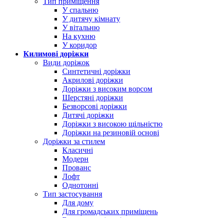
Тип приміщення
У спальню
У дитячу кімнату
У вітальню
На кухню
У коридор
Килимові доріжки
Види доріжок
Синтетичні доріжки
Акрилові доріжки
Доріжки з високим ворсом
Шерстяні доріжки
Безворсові доріжки
Дитячі доріжки
Доріжки з високою щільністю
Доріжки на резиновій основі
Доріжки за стилем
Класичні
Модерн
Прованс
Лофт
Однотонні
Тип застосування
Для дому
Для громадських приміщень