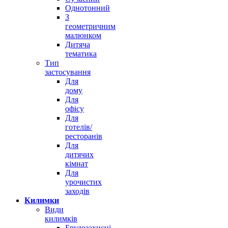
Однотонний
З
геометричним
малюнком
Дитяча
тематика
Тип
застосування
Для
дому
Для
офісу
Для
готелів/
ресторанів
Для
дитячих
кімнат
Для
урочистих
заходів
Килимки
Види
килимків
Брудозахисні