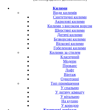
Килими
Види килимів
Синтетичні килими
Акрилові килими
Килими з високим ворсом
Шерстяні килими
Дитячі килими
Безворсові килими
Віскозні килими
Гобеленові килими
Килими за стилем
Класичний
Модерн
Прованс
Лофт
Вінтаж
Однотонні
Тип приміщення
У спальню
У дитячу кімнату
У вітальню
На кухню
У коридор
Килимові доріжки