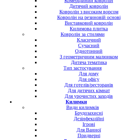
Комерційний ковролін
Дитячий ковролін
Ковролін з високим ворсом
Ковролін на резиновій основі
Виставковий ковролін
Килимова плитка
Ковролін за стилями
Класичний
Сучасний
Однотонний
З геометричним малюнком
Дитяча тематика
Тип застосування
Для дому
Для офісу
Для готелів/ресторанів
Для дитячих кімнат
Для урочистих заходів
Килимки
Види килимків
Брудозахисні
Дезінфекційні
Ігрові
Для Ванної
Придверні