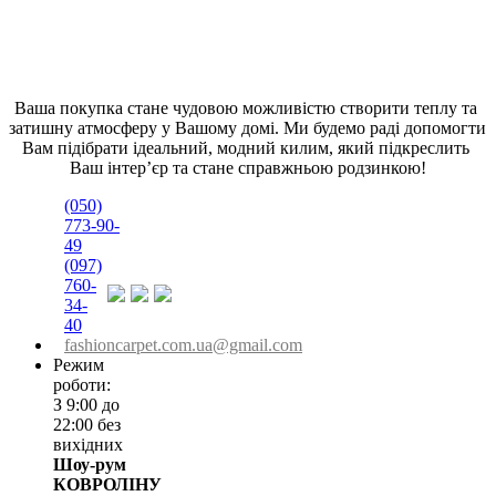
Ваша покупка стане чудовою можливістю створити теплу та 
затишну атмосферу у Вашому домі. Ми будемо раді допомогти 
Вам підібрати ідеальний, модний килим, який підкреслить 
Ваш інтер’єр та стане справжньою родзинкою!
(050)
773-90-
49
(097)
760-
34-
40
fashioncarpet.com.ua@gmail.com
Режим
роботи:
З 9:00 до
22:00 без
вихідних
Шоу-рум
КОВРОЛІНУ