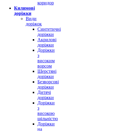
коридор
Килимові
доріжки
Види
доріжок
Синтетичні
доріжки
Акрилові
доріжки
Доріжки
з
високим
ворсом
Шерстяні
доріжки
Безворсові
доріжки
Дитячі
доріжки
Доріжки
з
високою
щільністю
Доріжки
на