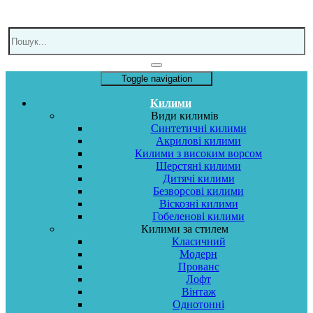
Toggle navigation
Килими
Види килимів
Синтетичні килими
Акрилові килими
Килими з високим ворсом
Шерстяні килими
Дитячі килими
Безворсові килими
Віскозні килими
Гобеленові килими
Килими за стилем
Класичний
Модерн
Прованс
Лофт
Вінтаж
Однотонні