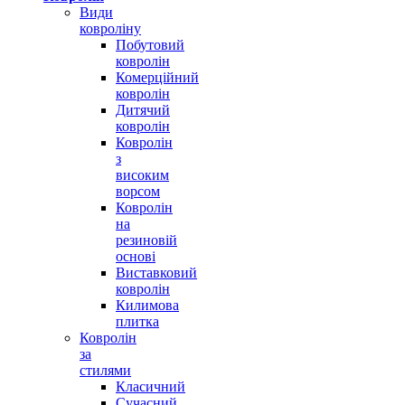
Види
ковроліну
Побутовий
ковролін
Комерційний
ковролін
Дитячий
ковролін
Ковролін
з
високим
ворсом
Ковролін
на
резиновій
основі
Виставковий
ковролін
Килимова
плитка
Ковролін
за
стилями
Класичний
Сучасний