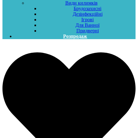
Види килимків
Брудозахисні
Дезінфекційні
Ігрові
Для Ванної
Придверні
Розпродаж
Меню