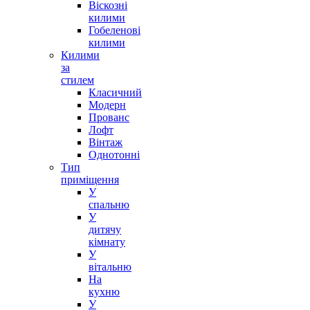
Віскозні
килими
Гобеленові
килими
Килими
за
стилем
Класичний
Модерн
Прованс
Лофт
Вінтаж
Однотонні
Тип
приміщення
У
спальню
У
дитячу
кімнату
У
вітальню
На
кухню
У