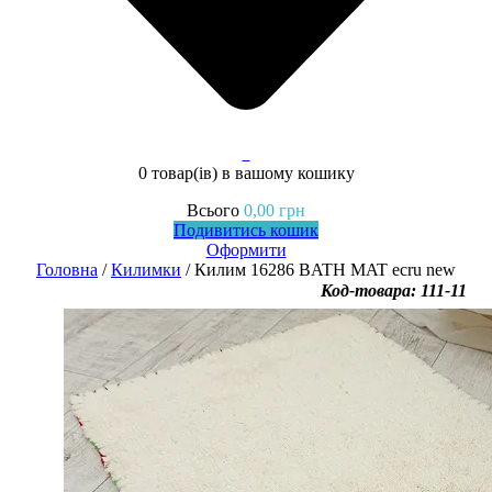
0
0 товар(ів)
в вашому кошику
Всього
0,00
грн
Подивитись кошик
Оформити
Головна
/
Килимки
/ Килим 16286 BATH MAT ecru new
Код-товара: 111-11