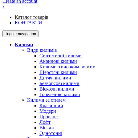
Create an account
x
Каталог товарів
КОНТАКТИ
Toggle navigation
Килими
Види килимів
Синтетичні килими
Акрилові килими
Килими з високим ворсом
Шерстяні килими
Дитячі килими
Безворсові килими
Віскозні килими
Гобеленові килими
Килими за стилем
Класичний
Модерн
Прованс
Лофт
Вінтаж
Однотонні