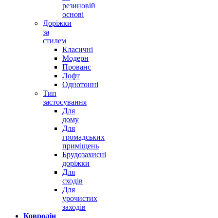
резиновій
основі
Доріжки
за
стилем
Класичні
Модерн
Прованс
Лофт
Однотонні
Тип
застосування
Для
дому
Для
громадських
приміщень
Брудозахисні
доріжки
Для
сходів
Для
урочистих
заходів
Ковролін