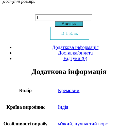
Доступні розміри
Килим
16286
У кошик
BATH
MAT
В 1 Клік
ecru
new
Додаткова інформація
кількість
Доставка/оплата
Відгуки (0)
Додаткова інформація
Колір
Кремовий
Країна виробник
Індія
Особливості виробу
м'який, пухнастий ворс