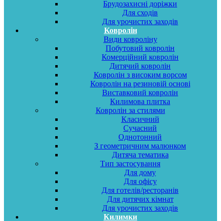
Брудозахисні доріжки
Для сходів
Для урочистих заходів
Ковролін
Види ковроліну
Побутовий ковролін
Комерційний ковролін
Дитячий ковролін
Ковролін з високим ворсом
Ковролін на резиновій основі
Виставковий ковролін
Килимова плитка
Ковролін за стилями
Класичний
Сучасний
Однотонний
З геометричним малюнком
Дитяча тематика
Тип застосування
Для дому
Для офісу
Для готелів/ресторанів
Для дитячих кімнат
Для урочистих заходів
Килимки