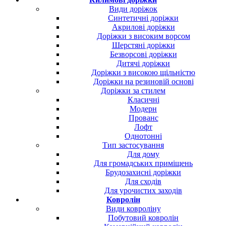
Види доріжок
Синтетичні доріжки
Акрилові доріжки
Доріжки з високим ворсом
Шерстяні доріжки
Безворсові доріжки
Дитячі доріжки
Доріжки з високою щільністю
Доріжки на резиновій основі
Доріжки за стилем
Класичні
Модерн
Прованс
Лофт
Однотонні
Тип застосування
Для дому
Для громадських приміщень
Брудозахисні доріжки
Для сходів
Для урочистих заходів
Ковролін
Види ковроліну
Побутовий ковролін