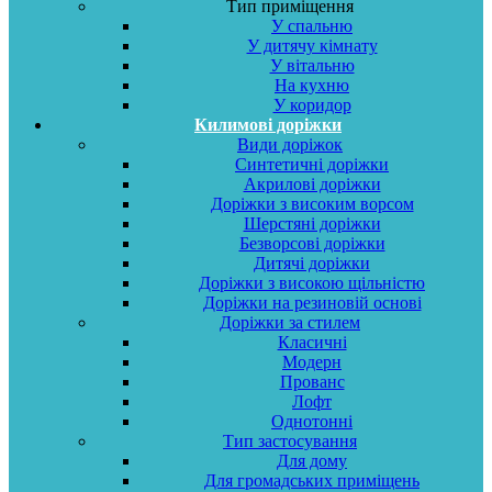
Тип приміщення
У спальню
У дитячу кімнату
У вітальню
На кухню
У коридор
Килимові доріжки
Види доріжок
Синтетичні доріжки
Акрилові доріжки
Доріжки з високим ворсом
Шерстяні доріжки
Безворсові доріжки
Дитячі доріжки
Доріжки з високою щільністю
Доріжки на резиновій основі
Доріжки за стилем
Класичні
Модерн
Прованс
Лофт
Однотонні
Тип застосування
Для дому
Для громадських приміщень