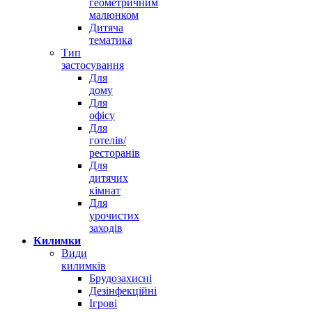
геометричним
малюнком
Дитяча
тематика
Тип
застосування
Для
дому
Для
офісу
Для
готелів/
ресторанів
Для
дитячих
кімнат
Для
урочистих
заходів
Килимки
Види
килимків
Брудозахисні
Дезінфекційні
Ігрові