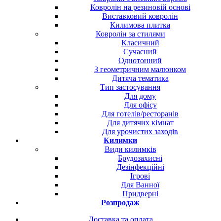
Ковролін на резиновій основі
Виставковий ковролін
Килимова плитка
Ковролін за стилями
Класичний
Сучасний
Однотонний
З геометричним малюнком
Дитяча тематика
Тип застосування
Для дому
Для офісу
Для готелів/ресторанів
Для дитячих кімнат
Для урочистих заходів
Килимки
Види килимків
Брудозахисні
Дезінфекційні
Ігрові
Для Ванної
Придверні
Розпродаж
Доставка та оплата