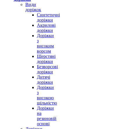
Види
доріжок
Синтетичні
доріжки
Акрилові
доріжки
Доріжки
з
високим
ворсом
Шерстяні
доріжки
Безворсові
доріжки
Дитячі
доріжки
Доріжки
з
високою
щільністю
Доріжки
на
резиновій
основі
Доріжки