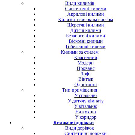
Види килимів
Синтетичні килими
Акрилові килими
Килими з високим ворсом
Шерстяні килими
Дитячі килими
Безворсові килими
Віскозні килими
Гобеленові килими
Килими за стилем
Класичний
Модерн
Прованс
Лофт
Вінтаж
Однотонні
Тип приміщення
У спальню
У дитячу кімнату
У вітальню
На кухню
У коридор
Килимові доріжки
Види доріжок
Синтетичні доріжки