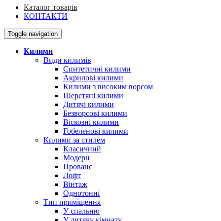
Каталог товарів
КОНТАКТИ
Toggle navigation
Килими
Види килимів
Синтетичні килими
Акрилові килими
Килими з високим ворсом
Шерстяні килими
Дитячі килими
Безворсові килими
Віскозні килими
Гобеленові килими
Килими за стилем
Класичний
Модерн
Прованс
Лофт
Вінтаж
Однотонні
Тип приміщення
У спальню
У дитячу кімнату