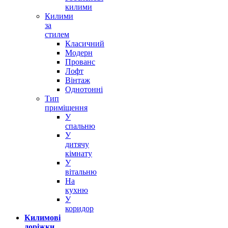
килими
Килими
за
стилем
Класичний
Модерн
Прованс
Лофт
Вінтаж
Однотонні
Тип
приміщення
У
спальню
У
дитячу
кімнату
У
вітальню
На
кухню
У
коридор
Килимові
доріжки