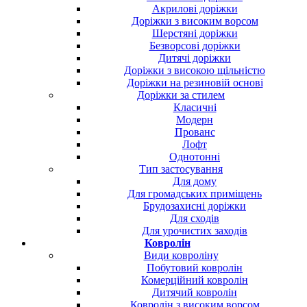
Акрилові доріжки
Доріжки з високим ворсом
Шерстяні доріжки
Безворсові доріжки
Дитячі доріжки
Доріжки з високою щільністю
Доріжки на резиновій основі
Доріжки за стилем
Класичні
Модерн
Прованс
Лофт
Однотонні
Тип застосування
Для дому
Для громадських приміщень
Брудозахисні доріжки
Для сходів
Для урочистих заходів
Ковролін
Види ковроліну
Побутовий ковролін
Комерційний ковролін
Дитячий ковролін
Ковролін з високим ворсом