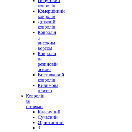
Побутовий
ковролін
Комерційний
ковролін
Дитячий
ковролін
Ковролін
з
високим
ворсом
Ковролін
на
резиновій
основі
Виставковий
ковролін
Килимова
плитка
Ковролін
за
стилями
Класичний
Сучасний
Однотонний
З