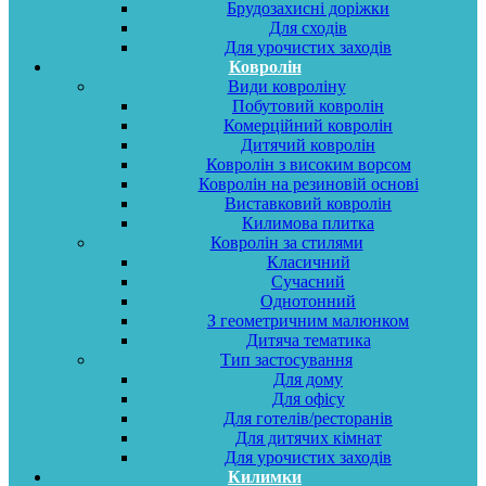
Брудозахисні доріжки
Для сходів
Для урочистих заходів
Ковролін
Види ковроліну
Побутовий ковролін
Комерційний ковролін
Дитячий ковролін
Ковролін з високим ворсом
Ковролін на резиновій основі
Виставковий ковролін
Килимова плитка
Ковролін за стилями
Класичний
Сучасний
Однотонний
З геометричним малюнком
Дитяча тематика
Тип застосування
Для дому
Для офісу
Для готелів/ресторанів
Для дитячих кімнат
Для урочистих заходів
Килимки