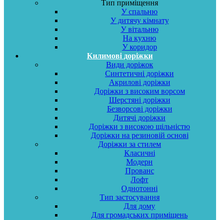
Тип приміщення
У спальню
У дитячу кімнату
У вітальню
На кухню
У коридор
Килимові доріжки
Види доріжок
Синтетичні доріжки
Акрилові доріжки
Доріжки з високим ворсом
Шерстяні доріжки
Безворсові доріжки
Дитячі доріжки
Доріжки з високою щільністю
Доріжки на резиновій основі
Доріжки за стилем
Класичні
Модерн
Прованс
Лофт
Однотонні
Тип застосування
Для дому
Для громадських приміщень