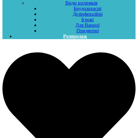
Види килимків
Брудозахисні
Дезінфекційні
Ігрові
Для Ванної
Придверні
Розпродаж
Меню