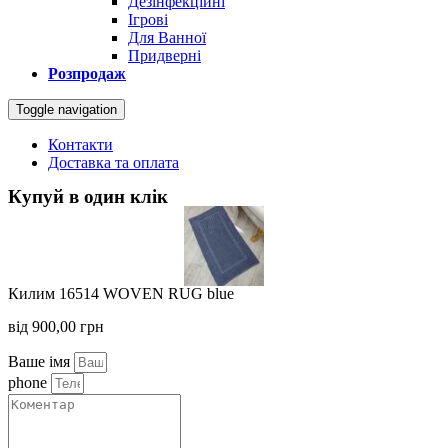
Дезінфекційні
Ігрові
Для Ванної
Придверні
Розпродаж
Toggle navigation
Контакти
Доставка та оплата
Купуй в один клік
Килим 16514 WOVEN RUG blue
від
900,00
грн
Ваше імя
phone