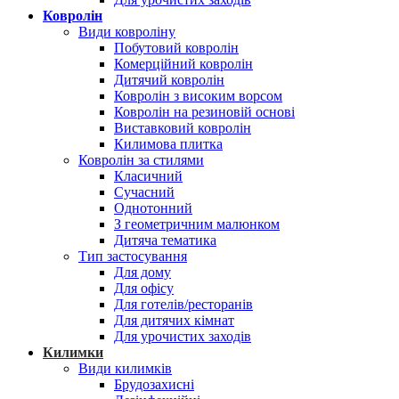
Ковролін
Види ковроліну
Побутовий ковролін
Комерційний ковролін
Дитячий ковролін
Ковролін з високим ворсом
Ковролін на резиновій основі
Виставковий ковролін
Килимова плитка
Ковролін за стилями
Класичний
Сучасний
Однотонний
З геометричним малюнком
Дитяча тематика
Тип застосування
Для дому
Для офісу
Для готелів/ресторанів
Для дитячих кімнат
Для урочистих заходів
Килимки
Види килимків
Брудозахисні