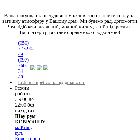
Ваша покупка стане чудовою можливістю створити теплу та 
затишну атмосферу у Вашому домі. Ми будемо раді допомогти 
Вам підібрати ідеальний, модний килим, який підкреслить 
Ваш інтер’єр та стане справжньою родзинкою!
(050)
773-90-
49
(097)
760-
34-
40
fashioncarpet.com.ua@gmail.com
Режим
роботи:
З 9:00 до
22:00 без
вихідних
Шоу-рум
КОВРОЛІНУ
м. Київ,
вул.
Колекторна