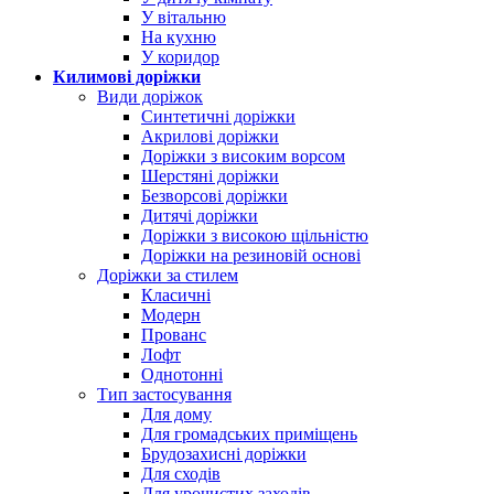
У вітальню
На кухню
У коридор
Килимові доріжки
Види доріжок
Синтетичні доріжки
Акрилові доріжки
Доріжки з високим ворсом
Шерстяні доріжки
Безворсові доріжки
Дитячі доріжки
Доріжки з високою щільністю
Доріжки на резиновій основі
Доріжки за стилем
Класичні
Модерн
Прованс
Лофт
Однотонні
Тип застосування
Для дому
Для громадських приміщень
Брудозахисні доріжки
Для сходів
Для урочистих заходів