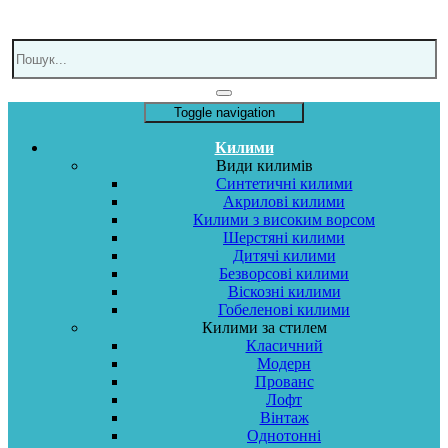
Toggle navigation
Килими
Види килимів
Синтетичні килими
Акрилові килими
Килими з високим ворсом
Шерстяні килими
Дитячі килими
Безворсові килими
Віскозні килими
Гобеленові килими
Килими за стилем
Класичний
Модерн
Прованс
Лофт
Вінтаж
Однотонні