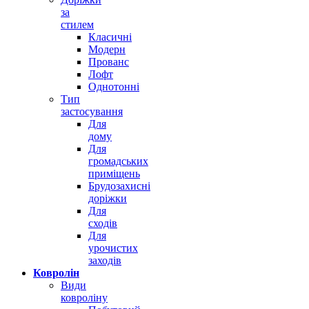
за
стилем
Класичні
Модерн
Прованс
Лофт
Однотонні
Тип
застосування
Для
дому
Для
громадських
приміщень
Брудозахисні
доріжки
Для
сходів
Для
урочистих
заходів
Ковролін
Види
ковроліну