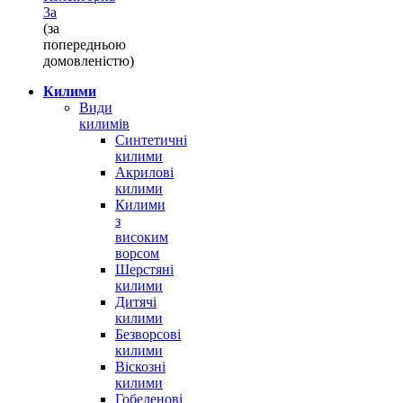
3а
(за
попередньою
домовленістю)
Килими
Види
килимів
Синтетичні
килими
Акрилові
килими
Килими
з
високим
ворсом
Шерстяні
килими
Дитячі
килими
Безворсові
килими
Віскозні
килими
Гобеленові