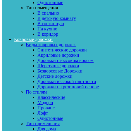
Однотонные
Тип помещения
В спальню
В детскую комнату
В гостинную
На кухню
В коридор
Ковровые дорожки
Виды ковровых дорожек
Синтетические дорожки
Акриловые дорожки
Дорожки с высоким ворсом
Шерстяные дорожки
Безворсовые Дорожки
Детские дорожки
Дорожки высокой плотности
Дорожки на резиновой основе
По стилям
Классические
Модерн
Прованс
Лофт
Однотонные
Тип применения
Для дома