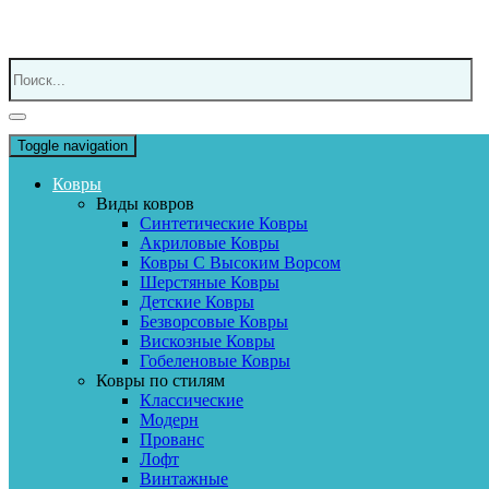
Toggle navigation
Ковры
Виды ковров
Синтетические Ковры
Акриловые Ковры
Ковры С Высоким Ворсом
Шерстяные Ковры
Детские Ковры
Безворсовые Ковры
Вискозные Ковры
Гобеленовые Ковры
Ковры по стилям
Классические
Модерн
Прованс
Лофт
Винтажные