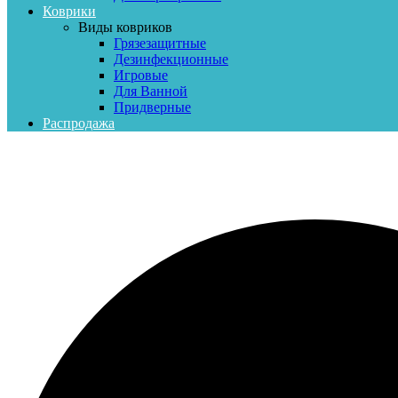
Коврики
Виды ковриков
Грязезащитные
Дезинфекционные
Игровые
Для Ванной
Придверные
Распродажа