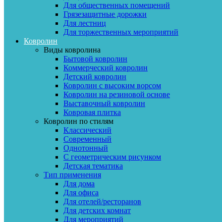
Для общественных помещений
Грязезащитные дорожки
Для лестниц
Для торжественных мероприятий
Ковролин
Виды ковролина
Бытовой ковролин
Коммерческий ковролин
Детский ковролин
Ковролин с высоким ворсом
Ковролин на резиновой основе
Выставочный ковролин
Ковровая плитка
Ковролин по стилям
Классический
Современный
Однотонный
С геометрическим рисунком
Детская тематика
Тип применения
Для дома
Для офиса
Для отелей/ресторанов
Для детских комнат
Для мероприятий