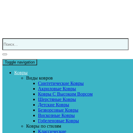
Toggle navigation
Ковры
Виды ковров
Синтетические Ковры
Акриловые Ковры
Ковры С Высоким Ворсом
Шерстяные Ковры
Детские Ковры
Безворсовые Ковры
Вискозные Ковры
Гобеленовые Ковры
Ковры по стилям
Классические