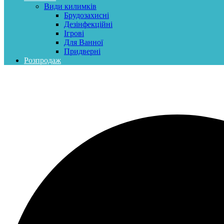
Види килимків
Брудозахисні
Дезінфекційні
Ігрові
Для Ванної
Придверні
Розпродаж