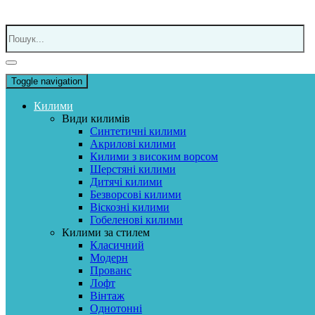
Toggle navigation
Килими
Види килимів
Синтетичні килими
Акрилові килими
Килими з високим ворсом
Шерстяні килими
Дитячі килими
Безворсові килими
Віскозні килими
Гобеленові килими
Килими за стилем
Класичний
Модерн
Прованс
Лофт
Вінтаж
Однотонні