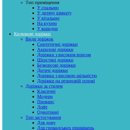
Тип приміщення
У спальню
У дитячу кімнату
У вітальню
На кухню
У коридор
Килимові доріжки
Види доріжок
Синтетичні доріжки
Акрилові доріжки
Доріжки з високим ворсом
Шерстяні доріжки
Безворсові доріжки
Дитячі доріжки
Доріжки з високою щільністю
Доріжки на резиновій основі
Доріжки за стилем
Класичні
Модерн
Прованс
Лофт
Однотонні
Тип застосування
Для дому
Для громадських приміщень