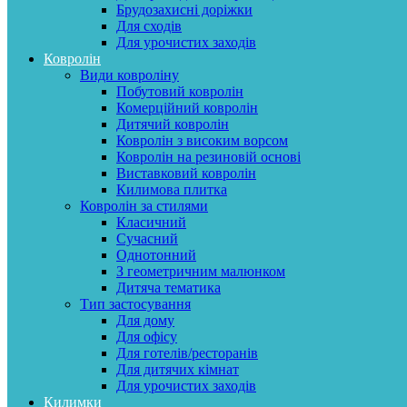
Брудозахисні доріжки
Для сходів
Для урочистих заходів
Ковролін
Види ковроліну
Побутовий ковролін
Комерційний ковролін
Дитячий ковролін
Ковролін з високим ворсом
Ковролін на резиновій основі
Виставковий ковролін
Килимова плитка
Ковролін за стилями
Класичний
Сучасний
Однотонний
З геометричним малюнком
Дитяча тематика
Тип застосування
Для дому
Для офісу
Для готелів/ресторанів
Для дитячих кімнат
Для урочистих заходів
Килимки