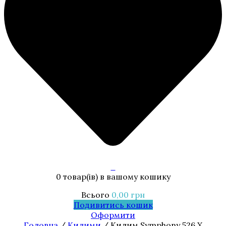
0
0 товар(ів)
в вашому кошику
Всього
0,00
грн
Подивитись кошик
Оформити
Головна
/
Килими
/ Килим Symphony 526 X