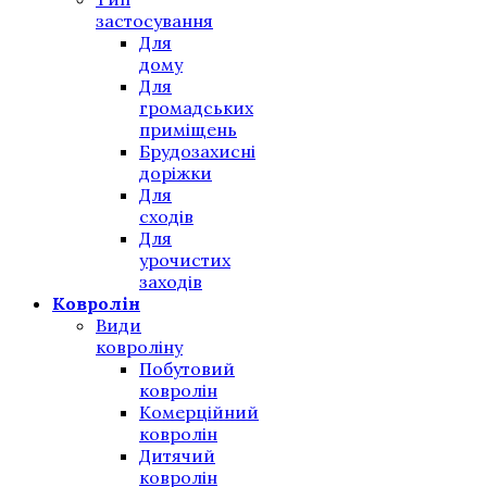
застосування
Для
дому
Для
громадських
приміщень
Брудозахисні
доріжки
Для
сходів
Для
урочистих
заходів
Ковролін
Види
ковроліну
Побутовий
ковролін
Комерційний
ковролін
Дитячий
ковролін