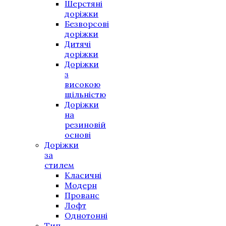
Шерстяні
доріжки
Безворсові
доріжки
Дитячі
доріжки
Доріжки
з
високою
щільністю
Доріжки
на
резиновій
основі
Доріжки
за
стилем
Класичні
Модерн
Прованс
Лофт
Однотонні
Тип