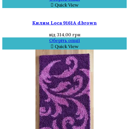
Quick View
Килим Loca 9161A d.brown
від
314,00
грн
Оберіть опції
Quick View