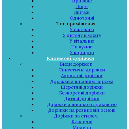
Прованс
Лофт
Вінтаж
Однотонні
Тип приміщення
У спальню
У дитячу кімнату
У вітальню
На кухню
У коридор
Килимові доріжки
Види доріжок
Синтетичні доріжки
Акрилові доріжки
Доріжки з високим ворсом
Шерстяні доріжки
Безворсові доріжки
Дитячі доріжки
Доріжки з високою щільністю
Доріжки на резиновій основі
Доріжки за стилем
Класичні
Модерн