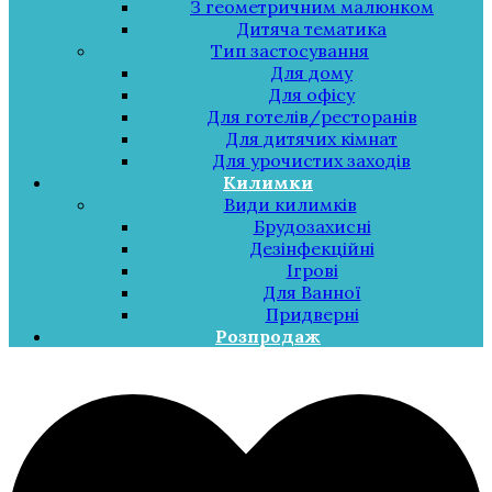
З геометричним малюнком
Дитяча тематика
Тип застосування
Для дому
Для офісу
Для готелів/ресторанів
Для дитячих кімнат
Для урочистих заходів
Килимки
Види килимків
Брудозахисні
Дезінфекційні
Ігрові
Для Ванної
Придверні
Розпродаж
Меню