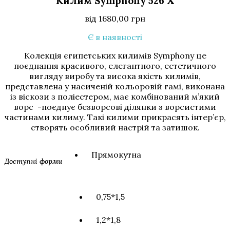
Килим Symphony 526 X
від
1680,00
грн
Є в наявності
Колекція єгипетських килимів Symphony це
поєднання красивого, елегантного, естетичного
вигляду виробу та висока якість килимів,
представлена у насиченій кольоровій гамі, виконана
із віскози з поліестером, має комбінований м’який
ворс -поєднує безворсові ділянки з ворсистими
частинами килиму. Такі килими прикрасять інтер’єр,
створять особливий настрій та затишок.
Прямокутна
Доступні форми
0,75*1,5
1,2*1,8