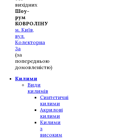
вихідних
Шоу-
рум
КОВРОЛІНУ
м. Київ,
вул.
Колекторна
3а
(за
попередньою
домовленістю)
Килими
Види
килимів
Синтетичні
килими
Акрилові
килими
Килими
з
високим