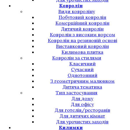
Ковролін
Види ковроліну
Побутовий ковролін
Комерційний ковролін
Дитячий ковролін
Ковролін з високим ворсом
Ковролін на резиновій основі
Виставковий ковролін
Килимова плитка
Ковролін за стилями
Класичний
Сучасний
Однотонний
З геометричним малюнком
Дитяча тематика
Тип застосування
Для дому
Для офісу
Для готелів/ресторанів
Для дитячих кімнат
Для урочистих заходів
Килимки