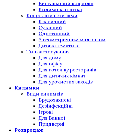
Виставковий ковролін
Килимова плитка
Ковролін за стилями
Класичний
Сучасний
Однотонний
З геометричним малюнком
Дитяча тематика
Тип застосування
Для дому
Для офісу
Для готелів/ресторанів
Для дитячих кімнат
Для урочистих заходів
Килимки
Види килимків
Брудозахисні
Дезінфекційні
Ігрові
Для Ванної
Придверні
Розпродаж