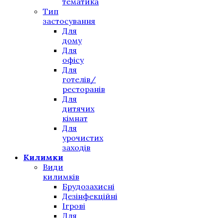
тематика
Тип
застосування
Для
дому
Для
офісу
Для
готелів/
ресторанів
Для
дитячих
кімнат
Для
урочистих
заходів
Килимки
Види
килимків
Брудозахисні
Дезінфекційні
Ігрові
Для