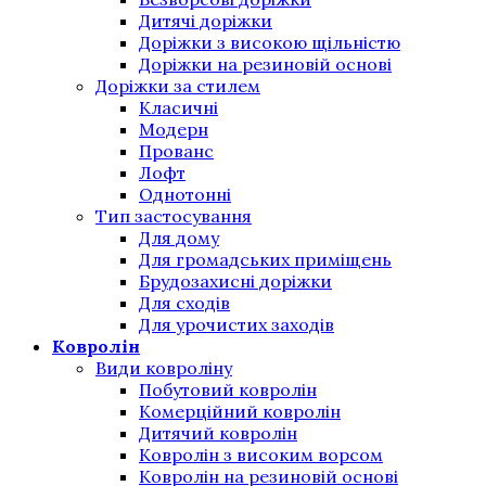
Дитячі доріжки
Доріжки з високою щільністю
Доріжки на резиновій основі
Доріжки за стилем
Класичні
Модерн
Прованс
Лофт
Однотонні
Тип застосування
Для дому
Для громадських приміщень
Брудозахисні доріжки
Для сходів
Для урочистих заходів
Ковролін
Види ковроліну
Побутовий ковролін
Комерційний ковролін
Дитячий ковролін
Ковролін з високим ворсом
Ковролін на резиновій основі