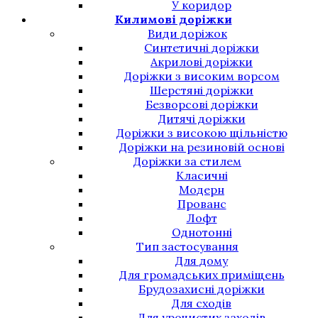
У коридор
Килимові доріжки
Види доріжок
Синтетичні доріжки
Акрилові доріжки
Доріжки з високим ворсом
Шерстяні доріжки
Безворсові доріжки
Дитячі доріжки
Доріжки з високою щільністю
Доріжки на резиновій основі
Доріжки за стилем
Класичні
Модерн
Прованс
Лофт
Однотонні
Тип застосування
Для дому
Для громадських приміщень
Брудозахисні доріжки
Для сходів
Для урочистих заходів