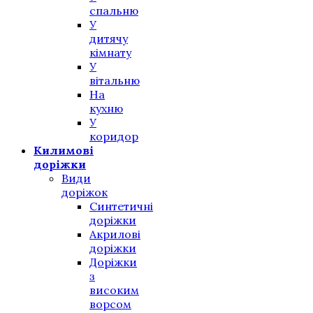
спальню
У
дитячу
кімнату
У
вітальню
На
кухню
У
коридор
Килимові
доріжки
Види
доріжок
Синтетичні
доріжки
Акрилові
доріжки
Доріжки
з
високим
ворсом