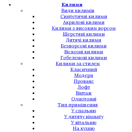
Килими
Види килимів
Синтетичні килими
Акрилові килими
Килими з високим ворсом
Шерстяні килими
Дитячі килими
Безворсові килими
Віскозні килими
Гобеленові килими
Килими за стилем
Класичний
Модерн
Прованс
Лофт
Вінтаж
Однотонні
Тип приміщення
У спальню
У дитячу кімнату
У вітальню
На кухню