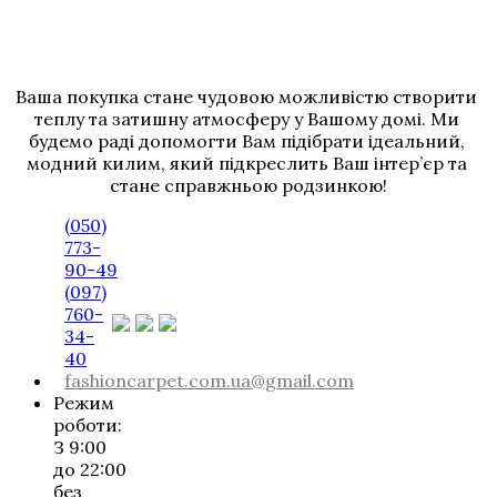
Ваша покупка стане чудовою можливістю створити 
теплу та затишну атмосферу у Вашому домі. Ми 
будемо раді допомогти Вам підібрати ідеальний, 
модний килим, який підкреслить Ваш інтер’єр та 
стане справжньою родзинкою!
(050)
773-
90-49
(097)
760-
34-
40
fashioncarpet.com.ua@gmail.com
Режим
роботи:
З 9:00
до 22:00
без