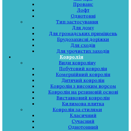
Прованс
Лофт
Однотонні
Тип застосування
Для дому
Для громадських приміщень
Брудозахисні доріжки
Для сходів
Для урочистих заходів
Ковролін
Види ковроліну
Побутовий ковролін
Комерційний ковролін
Дитячий ковролін
Ковролін з високим ворсом
Ковролін на резиновій основі
Виставковий ковролін
Килимова плитка
Ковролін за стилями
Класичний
Сучасний
Однотонний