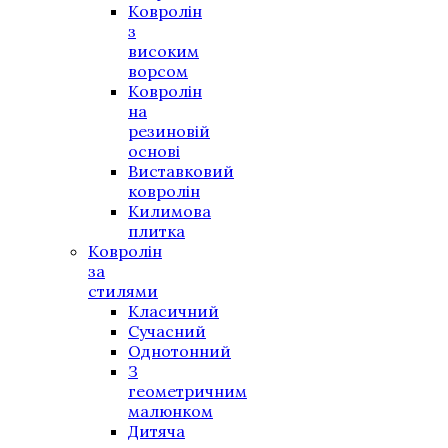
Ковролін
з
високим
ворсом
Ковролін
на
резиновій
основі
Виставковий
ковролін
Килимова
плитка
Ковролін
за
стилями
Класичний
Сучасний
Однотонний
З
геометричним
малюнком
Дитяча