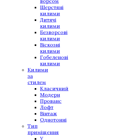
ворсом
Шерстяні
килими
Дитячі
килими
Безворсові
килими
Віскозні
килими
Гобеленові
килими
Килими
за
стилем
Класичний
Модерн
Прованс
Лофт
Вінтаж
Однотонні
Тип
приміщення
У