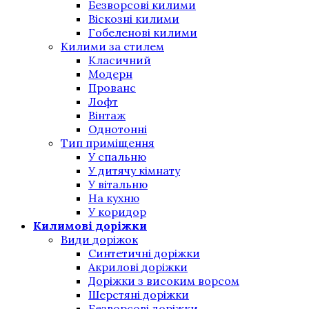
Безворсові килими
Віскозні килими
Гобеленові килими
Килими за стилем
Класичний
Модерн
Прованс
Лофт
Вінтаж
Однотонні
Тип приміщення
У спальню
У дитячу кімнату
У вітальню
На кухню
У коридор
Килимові доріжки
Види доріжок
Синтетичні доріжки
Акрилові доріжки
Доріжки з високим ворсом
Шерстяні доріжки
Безворсові доріжки