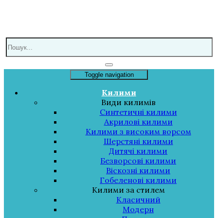
Toggle navigation
Килими
Види килимів
Синтетичні килими
Акрилові килими
Килими з високим ворсом
Шерстяні килими
Дитячі килими
Безворсові килими
Віскозні килими
Гобеленові килими
Килими за стилем
Класичний
Модерн