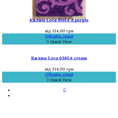
Килим Loca 9161A d.purple
від
314,00
грн
Оберіть опції
Quick View
Килим Loca 6365A cream
від
314,00
грн
Оберіть опції
Quick View