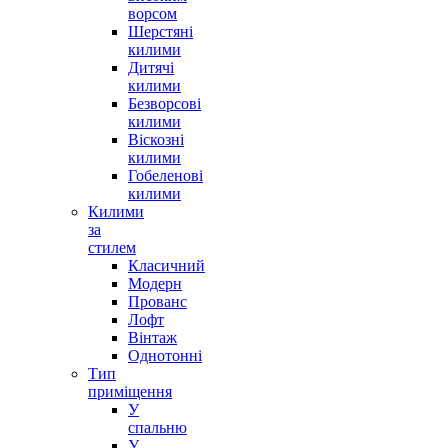
ворсом
Шерстяні
килими
Дитячі
килими
Безворсові
килими
Віскозні
килими
Гобеленові
килими
Килими
за
стилем
Класичний
Модерн
Прованс
Лофт
Вінтаж
Однотонні
Тип
приміщення
У
спальню
У