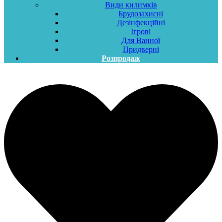
Види килимків
Брудозахисні
Дезінфекційні
Ігрові
Для Ванної
Придверні
Розпродаж
Меню