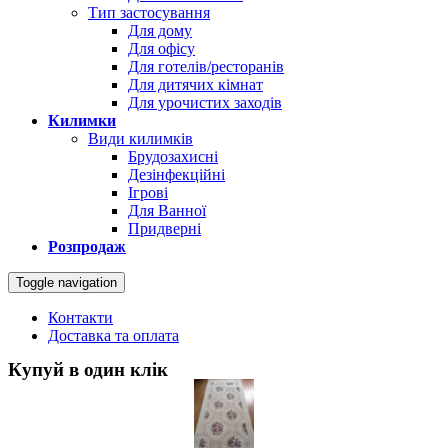
Тип застосування
Для дому
Для офісу
Для готелів/ресторанів
Для дитячих кімнат
Для урочистих заходів
Килимки
Види килимків
Брудозахисні
Дезінфекційні
Ігрові
Для Ванної
Придверні
Розпродаж
Toggle navigation
Контакти
Доставка та оплата
Купуй в один клік