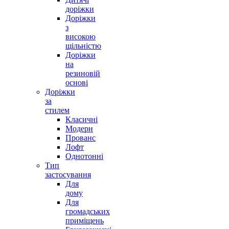
доріжки
Доріжки
з
високою
щільністю
Доріжки
на
резиновій
основі
Доріжки
за
стилем
Класичні
Модерн
Прованс
Лофт
Однотонні
Тип
застосування
Для
дому
Для
громадських
приміщень