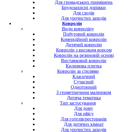
Для громадських приміщень
Брудозахисні доріжки
Для сходів
Для урочистих заходів
Ковролін
Види ковроліну
Побутовий ковролін
Комерційний ковролін
Дитячий ковролін
Ковролін з високим ворсом
Ковролін на резиновій основі
Виставковий ковролін
Килимова плитка
Ковролін за стилями
Класичний
Сучасний
Однотонний
З геометричним малюнком
Дитяча тематика
Тип застосування
Для дому
Для офісу
Для готелів/ресторанів
Для дитячих кімнат
Для урочистих заходів