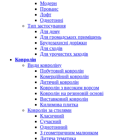
Модерн
Прованс
Лофт
Однотонні
Тип застосування
Для дому
Для громадських приміщень
Брудозахисні доріжки
Для сходів
Для урочистих заходів
Ковролін
Види ковроліну
Побутовий ковролін
Комерційний ковролін
Дитячий ковролін
Ковролін з високим ворсом
Ковролін на резиновій основі
Виставковий ковролін
Килимова плитка
Ковролін за стилями
Класичний
Сучасний
Однотонний
З геометричним малюнком
Дитяча тематика