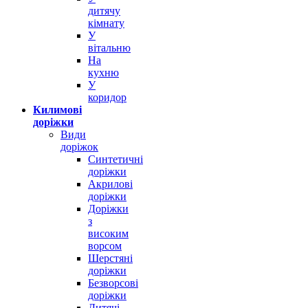
дитячу
кімнату
У
вітальню
На
кухню
У
коридор
Килимові
доріжки
Види
доріжок
Синтетичні
доріжки
Акрилові
доріжки
Доріжки
з
високим
ворсом
Шерстяні
доріжки
Безворсові
доріжки
Дитячі