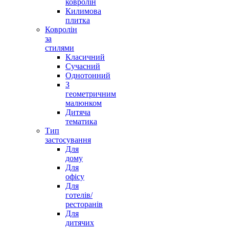
ковролін
Килимова
плитка
Ковролін
за
стилями
Класичний
Сучасний
Однотонний
З
геометричним
малюнком
Дитяча
тематика
Тип
застосування
Для
дому
Для
офісу
Для
готелів/
ресторанів
Для
дитячих