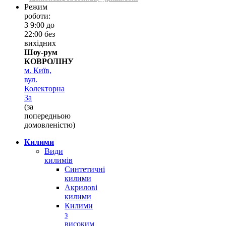
Режим
роботи:
З 9:00 до
22:00 без
вихідних
Шоу-рум
КОВРОЛІНУ
м. Київ,
вул.
Колекторна
3а
(за
попередньою
домовленістю)
Килими
Види
килимів
Синтетичні
килими
Акрилові
килими
Килими
з
високим