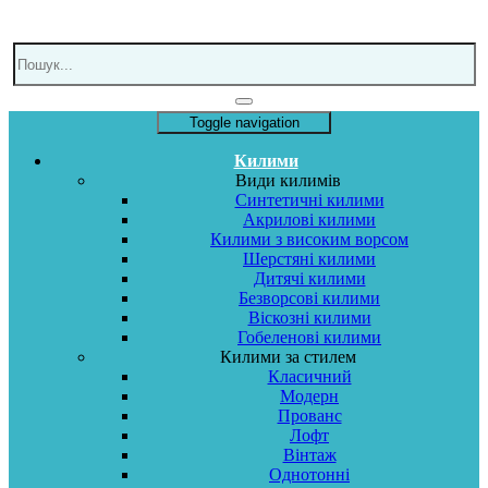
Toggle navigation
Килими
Види килимів
Синтетичні килими
Акрилові килими
Килими з високим ворсом
Шерстяні килими
Дитячі килими
Безворсові килими
Віскозні килими
Гобеленові килими
Килими за стилем
Класичний
Модерн
Прованс
Лофт
Вінтаж
Однотонні