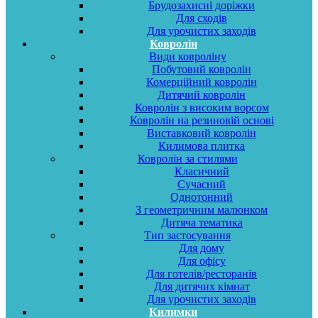
Брудозахисні доріжки
Для сходів
Для урочистих заходів
Ковролін
Види ковроліну
Побутовий ковролін
Комерційний ковролін
Дитячий ковролін
Ковролін з високим ворсом
Ковролін на резиновій основі
Виставковий ковролін
Килимова плитка
Ковролін за стилями
Класичний
Сучасний
Однотонний
З геометричним малюнком
Дитяча тематика
Тип застосування
Для дому
Для офісу
Для готелів/ресторанів
Для дитячих кімнат
Для урочистих заходів
Килимки