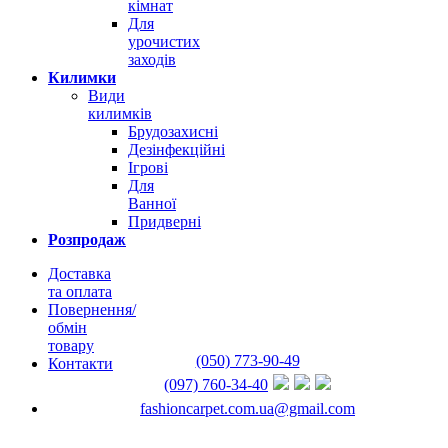
кімнат
Для
урочистих
заходів
Килимки
Види
килимків
Брудозахисні
Дезінфекційні
Ігрові
Для
Ванної
Придверні
Розпродаж
Доставка
та оплата
Повернення/
обмін
товару
(050) 773-90-49
Контакти
(097) 760-34-40
fashioncarpet.com.ua@gmail.com