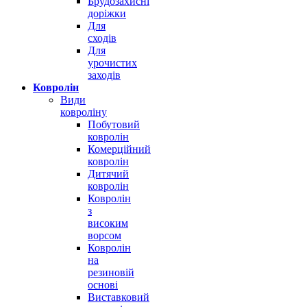
Брудозахисні
доріжки
Для
сходів
Для
урочистих
заходів
Ковролін
Види
ковроліну
Побутовий
ковролін
Комерційний
ковролін
Дитячий
ковролін
Ковролін
з
високим
ворсом
Ковролін
на
резиновій
основі
Виставковий