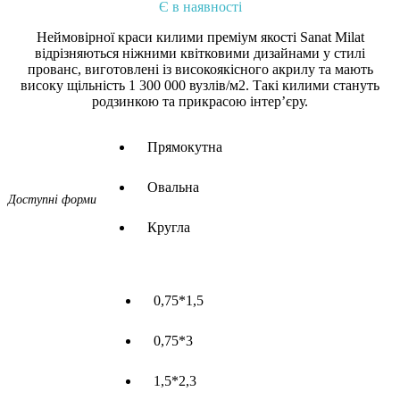
Є в наявності
Неймовірної краси килими преміум якості Sanat Milat
відрізняються ніжними квітковими дизайнами у стилі
прованс, виготовлені із високоякісного акрилу та мають
високу щільність 1 300 000 вузлів/м2. Такі килими стануть
родзинкою та прикрасою інтер’єру.
Прямокутна
Овальна
Доступні форми
Кругла
0,75*1,5
0,75*3
1,5*2,3