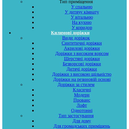
Тип приміщення
У спальню
У дитячу кімнату
У вітальню
На кухню
У коридор
Килимові доріжки
Види доріжок
Синтетичні доріжки
Акрилові доріжки
Доріжки з високим ворсом
Шерстяні доріжки
Безворсові доріжки
Дитячі доріжки
Доріжки з високою щільністю
Доріжки на резиновій основі
Доріжки за стилем
Класичні
Модерн
Прованс
Лофт
Однотонні
Тип застосування
Для дому
Для громадських приміщень