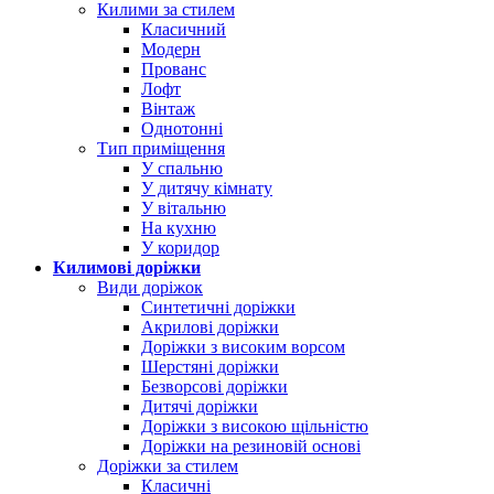
Килими за стилем
Класичний
Модерн
Прованс
Лофт
Вінтаж
Однотонні
Тип приміщення
У спальню
У дитячу кімнату
У вітальню
На кухню
У коридор
Килимові доріжки
Види доріжок
Синтетичні доріжки
Акрилові доріжки
Доріжки з високим ворсом
Шерстяні доріжки
Безворсові доріжки
Дитячі доріжки
Доріжки з високою щільністю
Доріжки на резиновій основі
Доріжки за стилем
Класичні