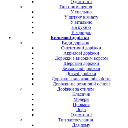
Однотонні
Тип приміщення
У спальню
У дитячу кімнату
У вітальню
На кухню
У коридор
Килимові доріжки
Види доріжок
Синтетичні доріжки
Акрилові доріжки
Доріжки з високим ворсом
Шерстяні доріжки
Безворсові доріжки
Дитячі доріжки
Доріжки з високою щільністю
Доріжки на резиновій основі
Доріжки за стилем
Класичні
Модерн
Прованс
Лофт
Однотонні
Тип застосування
Для дому