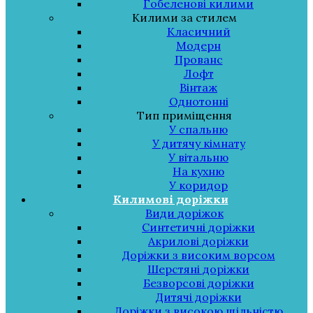
Гобеленові килими
Килими за стилем
Класичний
Модерн
Прованс
Лофт
Вінтаж
Однотонні
Тип приміщення
У спальню
У дитячу кімнату
У вітальню
На кухню
У коридор
Килимові доріжки
Види доріжок
Синтетичні доріжки
Акрилові доріжки
Доріжки з високим ворсом
Шерстяні доріжки
Безворсові доріжки
Дитячі доріжки
Доріжки з високою щільністю