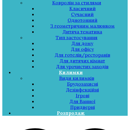
Ковролін за стилями
Класичний
Сучасний
Однотонний
З геометричним малюнком
Дитяча тематика
Тип застосування
Для дому
Для офісу
Для готелів/ресторанів
Для дитячих кімнат
Для урочистих заходів
Килимки
Види килимків
Брудозахисні
Дезінфекційні
Ігрові
Для Ванної
Придверні
Розпродаж
Меню