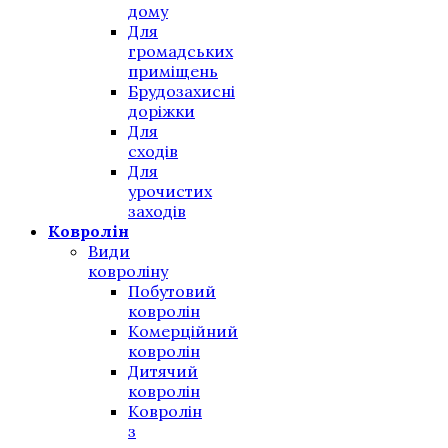
дому
Для
громадських
приміщень
Брудозахисні
доріжки
Для
сходів
Для
урочистих
заходів
Ковролін
Види
ковроліну
Побутовий
ковролін
Комерційний
ковролін
Дитячий
ковролін
Ковролін
з