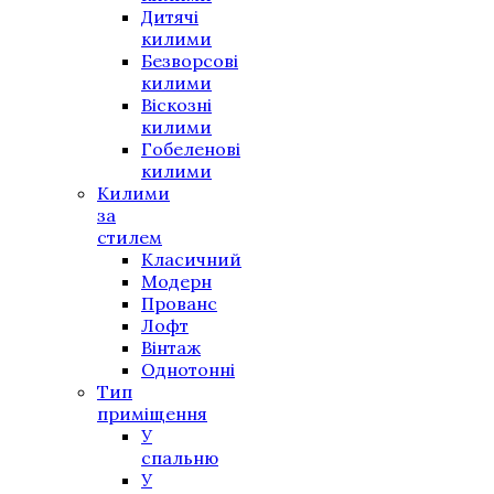
Дитячі
килими
Безворсові
килими
Віскозні
килими
Гобеленові
килими
Килими
за
стилем
Класичний
Модерн
Прованс
Лофт
Вінтаж
Однотонні
Тип
приміщення
У
спальню
У