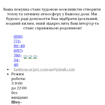
Ваша покупка стане чудовою можливістю створити 
теплу та затишну атмосферу у Вашому домі. Ми 
будемо раді допомогти Вам підібрати ідеальний, 
модний килим, який підкреслить Ваш інтер’єр та 
стане справжньою родзинкою!
(050)
773-
90-49
(097)
760-
34-
40
fashioncarpet.com.ua@gmail.com
Режим
роботи:
З 9:00
до 22:00
без
вихідних
Шоу-