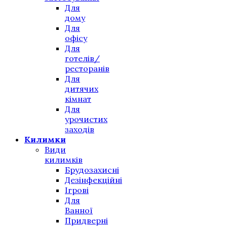
Для
дому
Для
офісу
Для
готелів/
ресторанів
Для
дитячих
кімнат
Для
урочистих
заходів
Килимки
Види
килимків
Брудозахисні
Дезінфекційні
Ігрові
Для
Ванної
Придверні