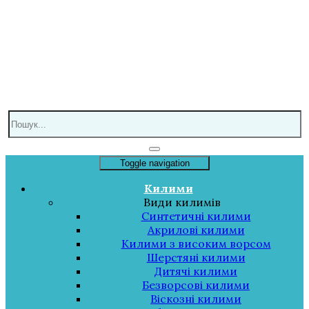
Toggle navigation
Килими
Види килимів
Синтетичні килими
Акрилові килими
Килими з високим ворсом
Шерстяні килими
Дитячі килими
Безворсові килими
Віскозні килими