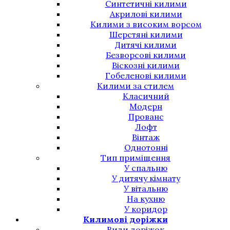
Синтетичні килими
Акрилові килими
Килими з високим ворсом
Шерстяні килими
Дитячі килими
Безворсові килими
Віскозні килими
Гобеленові килими
Килими за стилем
Класичний
Модерн
Прованс
Лофт
Вінтаж
Однотонні
Тип приміщення
У спальню
У дитячу кімнату
У вітальню
На кухню
У коридор
Килимові доріжки
Види доріжок