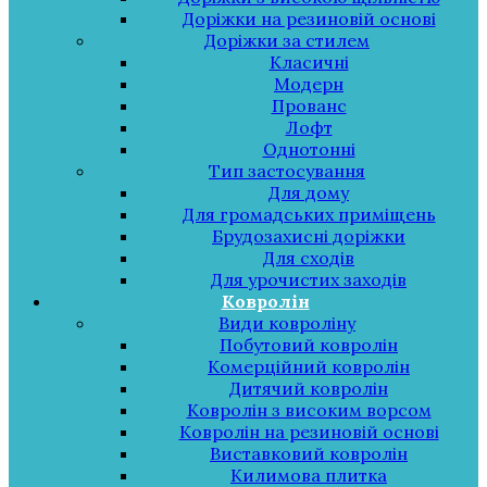
Доріжки на резиновій основі
Доріжки за стилем
Класичні
Модерн
Прованс
Лофт
Однотонні
Тип застосування
Для дому
Для громадських приміщень
Брудозахисні доріжки
Для сходів
Для урочистих заходів
Ковролін
Види ковроліну
Побутовий ковролін
Комерційний ковролін
Дитячий ковролін
Ковролін з високим ворсом
Ковролін на резиновій основі
Виставковий ковролін
Килимова плитка