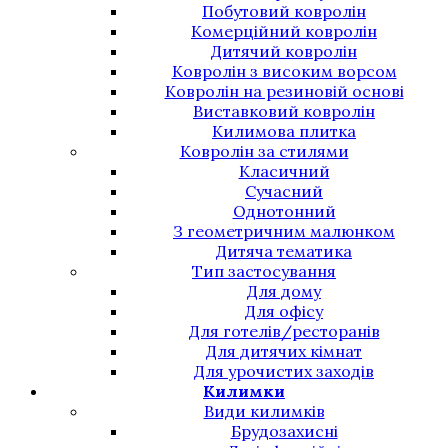
Побутовий ковролін
Комерційний ковролін
Дитячий ковролін
Ковролін з високим ворсом
Ковролін на резиновій основі
Виставковий ковролін
Килимова плитка
Ковролін за стилями
Класичний
Сучасний
Однотонний
З геометричним малюнком
Дитяча тематика
Тип застосування
Для дому
Для офісу
Для готелів/ресторанів
Для дитячих кімнат
Для урочистих заходів
Килимки
Види килимків
Брудозахисні