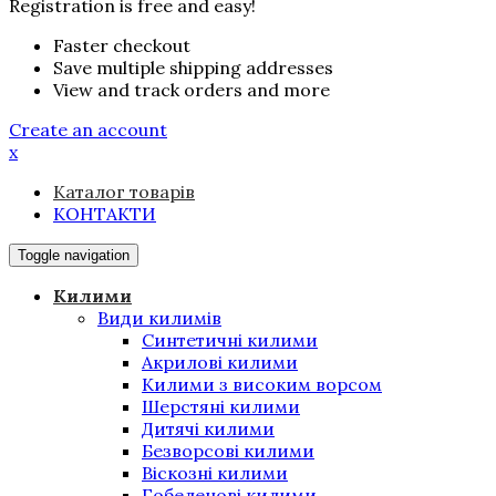
Registration is free and easy!
Faster checkout
Save multiple shipping addresses
View and track orders and more
Create an account
x
Каталог товарів
КОНТАКТИ
Toggle navigation
Килими
Види килимів
Синтетичні килими
Акрилові килими
Килими з високим ворсом
Шерстяні килими
Дитячі килими
Безворсові килими
Віскозні килими
Гобеленові килими