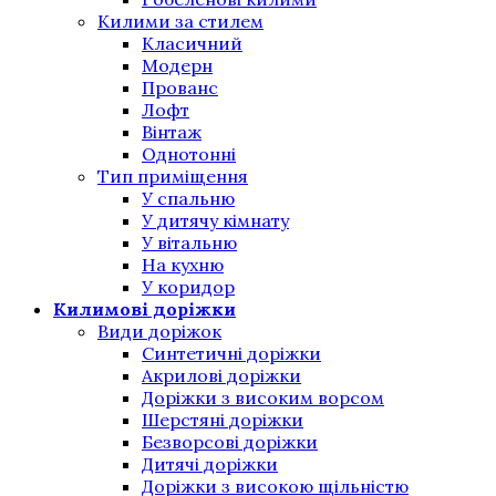
Килими за стилем
Класичний
Модерн
Прованс
Лофт
Вінтаж
Однотонні
Тип приміщення
У спальню
У дитячу кімнату
У вітальню
На кухню
У коридор
Килимові доріжки
Види доріжок
Синтетичні доріжки
Акрилові доріжки
Доріжки з високим ворсом
Шерстяні доріжки
Безворсові доріжки
Дитячі доріжки
Доріжки з високою щільністю