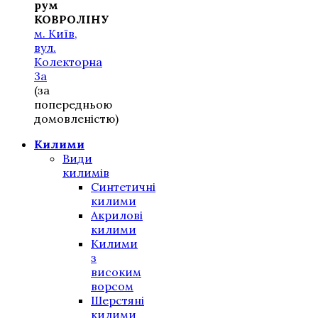
рум
КОВРОЛІНУ
м. Київ,
вул.
Колекторна
3а
(за
попередньою
домовленістю)
Килими
Види
килимів
Синтетичні
килими
Акрилові
килими
Килими
з
високим
ворсом
Шерстяні
килими