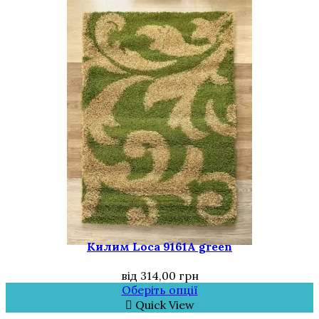
Килим Loca 9161A green
від
314,00
грн
Оберіть опції
Quick View