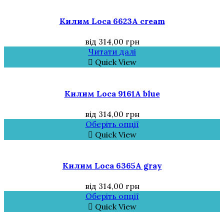
Килим Loca 6623A cream
від
314,00
грн
Читати далі
Quick View
Килим Loca 9161A blue
від
314,00
грн
Оберіть опції
Quick View
Килим Loca 6365A gray
від
314,00
грн
Оберіть опції
Quick View