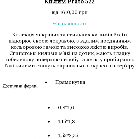
Килим Prato 522
від
1610,00
грн
Є в наявності
Колекція яскравих та стильних килимів Prato
підкорює своєю яскравою, з вдалим поєднанням
кольоровою гамою та високою якістю виробів.
Єгипетські килими м’які на дотик, мають гладку
гобеленову поверхню виробу та легкі у прибиранні.
Такі килими стануть справжньою окрасою інтер’єру.
Прямокутна
Доступні форми
0,8*1,6
1,15*1,8
1,55*2,35