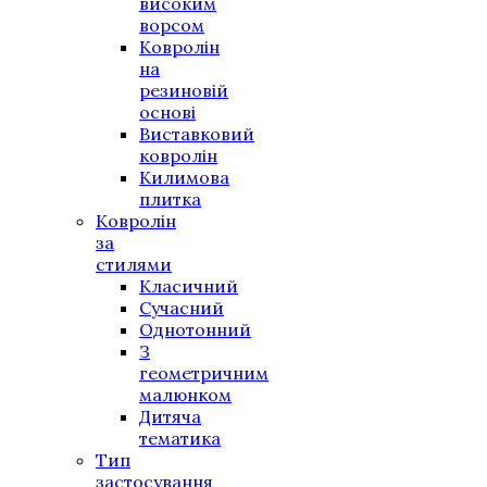
високим
ворсом
Ковролін
на
резиновій
основі
Виставковий
ковролін
Килимова
плитка
Ковролін
за
стилями
Класичний
Сучасний
Однотонний
З
геометричним
малюнком
Дитяча
тематика
Тип
застосування