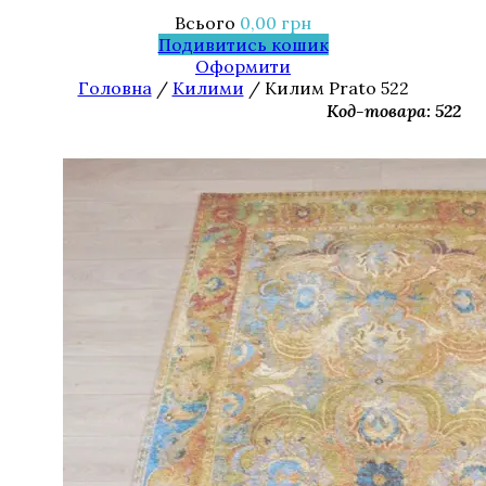
Всього
0,00
грн
Подивитись кошик
Оформити
Головна
/
Килими
/ Килим Prato 522
Код-товара: 522