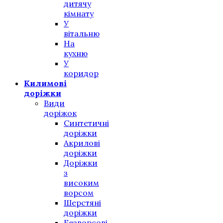
дитячу
кімнату
У
вітальню
На
кухню
У
коридор
Килимові
доріжки
Види
доріжок
Синтетичні
доріжки
Акрилові
доріжки
Доріжки
з
високим
ворсом
Шерстяні
доріжки
Безворсові