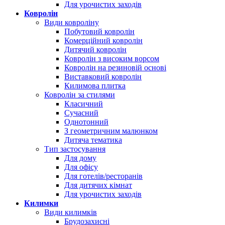
Для урочистих заходів
Ковролін
Види ковроліну
Побутовий ковролін
Комерційний ковролін
Дитячий ковролін
Ковролін з високим ворсом
Ковролін на резиновій основі
Виставковий ковролін
Килимова плитка
Ковролін за стилями
Класичний
Сучасний
Однотонний
З геометричним малюнком
Дитяча тематика
Тип застосування
Для дому
Для офісу
Для готелів/ресторанів
Для дитячих кімнат
Для урочистих заходів
Килимки
Види килимків
Брудозахисні