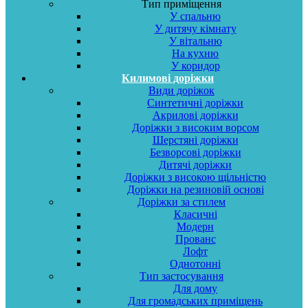
Тип приміщення
У спальню
У дитячу кімнату
У вітальню
На кухню
У коридор
Килимові доріжки
Види доріжок
Синтетичні доріжки
Акрилові доріжки
Доріжки з високим ворсом
Шерстяні доріжки
Безворсові доріжки
Дитячі доріжки
Доріжки з високою щільністю
Доріжки на резиновій основі
Доріжки за стилем
Класичні
Модерн
Прованс
Лофт
Однотонні
Тип застосування
Для дому
Для громадських приміщень