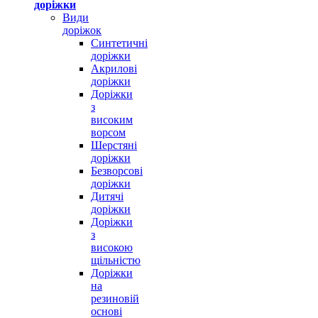
доріжки
Види
доріжок
Синтетичні
доріжки
Акрилові
доріжки
Доріжки
з
високим
ворсом
Шерстяні
доріжки
Безворсові
доріжки
Дитячі
доріжки
Доріжки
з
високою
щільністю
Доріжки
на
резиновій
основі