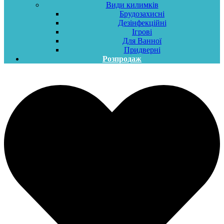
Види килимків
Брудозахисні
Дезінфекційні
Ігрові
Для Ванної
Придверні
Розпродаж
Меню