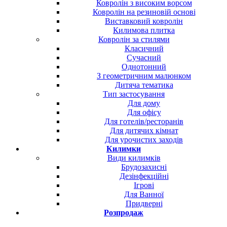
Ковролін з високим ворсом
Ковролін на резиновій основі
Виставковий ковролін
Килимова плитка
Ковролін за стилями
Класичний
Сучасний
Однотонний
З геометричним малюнком
Дитяча тематика
Тип застосування
Для дому
Для офісу
Для готелів/ресторанів
Для дитячих кімнат
Для урочистих заходів
Килимки
Види килимків
Брудозахисні
Дезінфекційні
Ігрові
Для Ванної
Придверні
Розпродаж