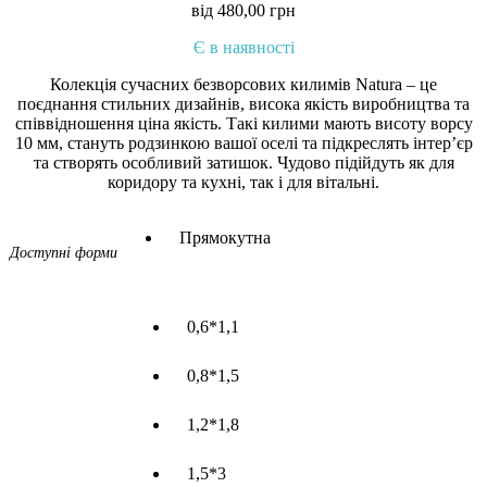
від
480,00
грн
Є в наявності
Колекція сучасних безворсових килимів Natura – це
поєднання стильних дизайнів, висока якість виробництва та
співвідношення ціна якість. Такі килими мають висоту ворсу
10 мм, стануть родзинкою вашої оселі та підкреслять інтер’єр
та створять особливий затишок. Чудово підійдуть як для
коридору та кухні, так і для вітальні.
Прямокутна
Доступні форми
0,6*1,1
0,8*1,5
1,2*1,8
1,5*3