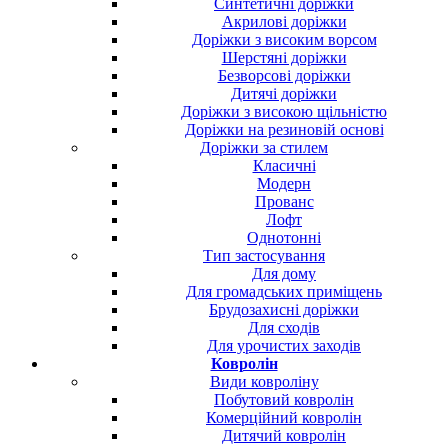
Синтетичні доріжки
Акрилові доріжки
Доріжки з високим ворсом
Шерстяні доріжки
Безворсові доріжки
Дитячі доріжки
Доріжки з високою щільністю
Доріжки на резиновій основі
Доріжки за стилем
Класичні
Модерн
Прованс
Лофт
Однотонні
Тип застосування
Для дому
Для громадських приміщень
Брудозахисні доріжки
Для сходів
Для урочистих заходів
Ковролін
Види ковроліну
Побутовий ковролін
Комерційний ковролін
Дитячий ковролін