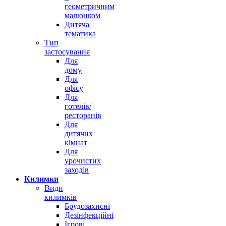
геометричним
малюнком
Дитяча
тематика
Тип
застосування
Для
дому
Для
офісу
Для
готелів/
ресторанів
Для
дитячих
кімнат
Для
урочистих
заходів
Килимки
Види
килимків
Брудозахисні
Дезінфекційні
Ігрові