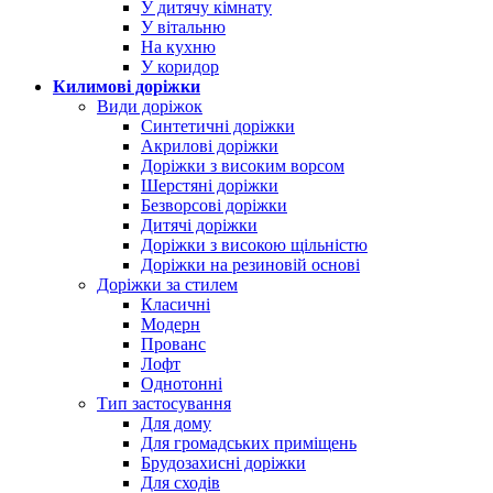
У дитячу кімнату
У вітальню
На кухню
У коридор
Килимові доріжки
Види доріжок
Синтетичні доріжки
Акрилові доріжки
Доріжки з високим ворсом
Шерстяні доріжки
Безворсові доріжки
Дитячі доріжки
Доріжки з високою щільністю
Доріжки на резиновій основі
Доріжки за стилем
Класичні
Модерн
Прованс
Лофт
Однотонні
Тип застосування
Для дому
Для громадських приміщень
Брудозахисні доріжки
Для сходів