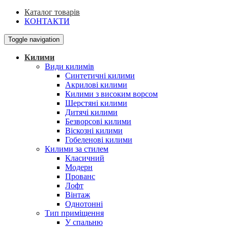
Каталог товарів
КОНТАКТИ
Toggle navigation
Килими
Види килимів
Синтетичні килими
Акрилові килими
Килими з високим ворсом
Шерстяні килими
Дитячі килими
Безворсові килими
Віскозні килими
Гобеленові килими
Килими за стилем
Класичний
Модерн
Прованс
Лофт
Вінтаж
Однотонні
Тип приміщення
У спальню