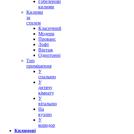
Гобеленові
килими
Килими
за
стилем
Класичний
Модерн
Прованс
Лофт
Вінтаж
Однотонні
Тип
приміщення
У
спальню
У
дитячу
кімнату
У
вітальню
На
кухню
У
коридор
Килимові