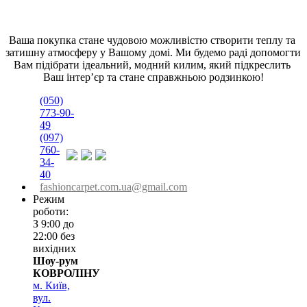
Ваша покупка стане чудовою можливістю створити теплу та 
затишну атмосферу у Вашому домі. Ми будемо раді допомогти 
Вам підібрати ідеальний, модний килим, який підкреслить 
Ваш інтер’єр та стане справжньою родзинкою!
(050)
773-90-
49
(097)
760-
34-
40
fashioncarpet.com.ua@gmail.com
Режим
роботи:
З 9:00 до
22:00 без
вихідних
Шоу-рум
КОВРОЛІНУ
м. Київ,
вул.