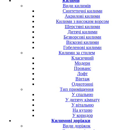
Килими
Види килимів
Синтетичні килими
Акрилові килими
Килими з високим ворсом
Шерстяні килими
Дитячі килими
Безворсові килими
Віскозні килими
Гобеленові килими
Килими за стилем
Класичний
Модерн
Прованс
Лофт
Вінтаж
Однотонні
Тип приміщення
У спальню
У дитячу кімнату
У вітальню
На кухню
У коридор
Килимові доріжки
Види доріжок