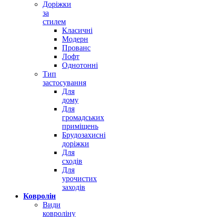
Доріжки
за
стилем
Класичні
Модерн
Прованс
Лофт
Однотонні
Тип
застосування
Для
дому
Для
громадських
приміщень
Брудозахисні
доріжки
Для
сходів
Для
урочистих
заходів
Ковролін
Види
ковроліну