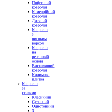
Побутовий
ковролін
Комерційний
ковролін
Дитячий
ковролін
Ковролін
з
високим
ворсом
Ковролін
на
резиновій
основі
Виставковий
ковролін
Килимова
плитка
Ковролін
за
стилями
Класичний
Сучасний
Однотонний
З