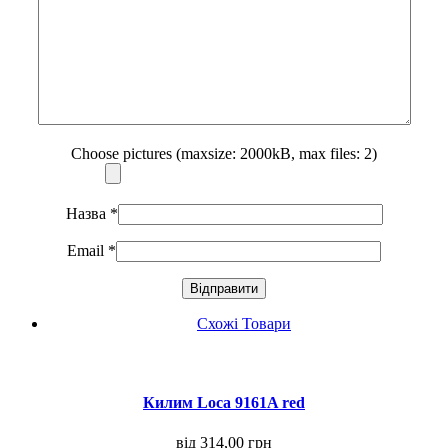
Choose pictures (maxsize: 2000kB, max files: 2)
Назва
*
Email
*
Схожі Товари
Килим Loca 9161A red
від
314,00
грн