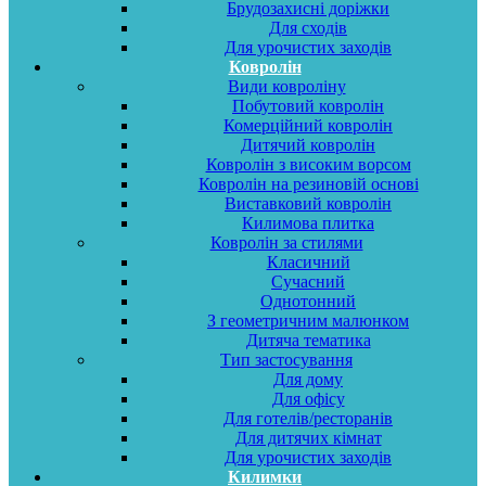
Брудозахисні доріжки
Для сходів
Для урочистих заходів
Ковролін
Види ковроліну
Побутовий ковролін
Комерційний ковролін
Дитячий ковролін
Ковролін з високим ворсом
Ковролін на резиновій основі
Виставковий ковролін
Килимова плитка
Ковролін за стилями
Класичний
Сучасний
Однотонний
З геометричним малюнком
Дитяча тематика
Тип застосування
Для дому
Для офісу
Для готелів/ресторанів
Для дитячих кімнат
Для урочистих заходів
Килимки