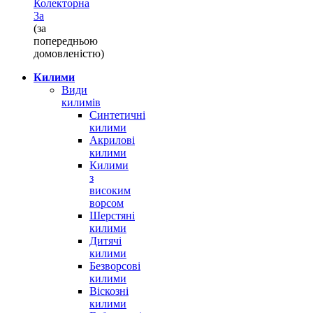
Колекторна
3а
(за
попередньою
домовленістю)
Килими
Види
килимів
Синтетичні
килими
Акрилові
килими
Килими
з
високим
ворсом
Шерстяні
килими
Дитячі
килими
Безворсові
килими
Віскозні
килими