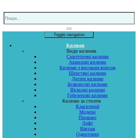
Toggle navigation
Килими
Види килимів
Синтетичні килими
Акрилові килими
Килими з високим ворсом
Шерстяні килими
Дитячі килими
Безворсові килими
Віскозні килими
Гобеленові килими
Килими за стилем
Класичний
Модерн
Прованс
Лофт
Вінтаж
Однотонні