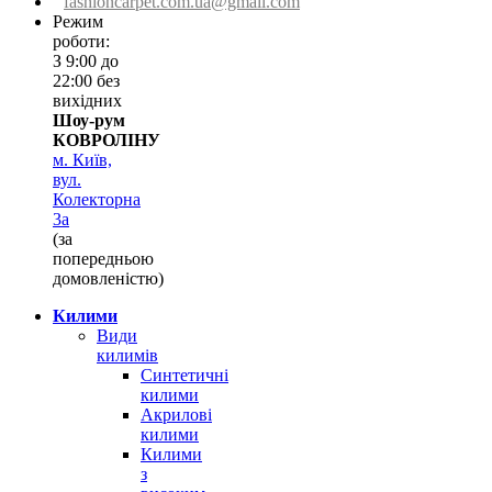
fashioncarpet.com.ua@gmail.com
Режим
роботи:
З 9:00 до
22:00 без
вихідних
Шоу-рум
КОВРОЛІНУ
м. Київ,
вул.
Колекторна
3а
(за
попередньою
домовленістю)
Килими
Види
килимів
Синтетичні
килими
Акрилові
килими
Килими
з