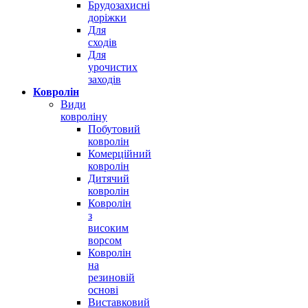
Брудозахисні
доріжки
Для
сходів
Для
урочистих
заходів
Ковролін
Види
ковроліну
Побутовий
ковролін
Комерційний
ковролін
Дитячий
ковролін
Ковролін
з
високим
ворсом
Ковролін
на
резиновій
основі
Виставковий