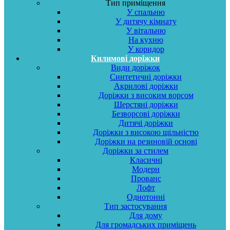
Тип приміщення
У спальню
У дитячу кімнату
У вітальню
На кухню
У коридор
Килимові доріжки
Види доріжок
Синтетичні доріжки
Акрилові доріжки
Доріжки з високим ворсом
Шерстяні доріжки
Безворсові доріжки
Дитячі доріжки
Доріжки з високою щільністю
Доріжки на резиновій основі
Доріжки за стилем
Класичні
Модерн
Прованс
Лофт
Однотонні
Тип застосування
Для дому
Для громадських приміщень