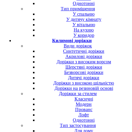
Однотонні
Тип приміщення
У спальню
У дитячу кімнату
У вітальню
На кухню
У коридор
Килимові доріжки
Види доріжок
Синтетичні доріжки
Акрилові доріжки
Доріжки з високим ворсом
Шерстяні доріжки
Безворсові доріжки
Дитячі доріжки
Доріжки з високою щільністю
Доріжки на резиновій основі
Доріжки за стилем
Класичні
Модерн
Прованс
Лофт
Однотонні
Тип застосування
Для дому