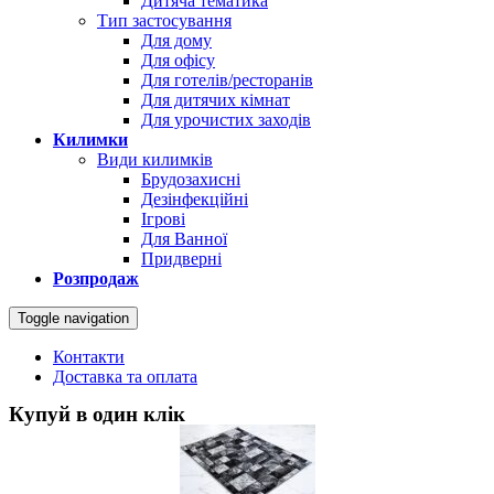
Дитяча тематика
Тип застосування
Для дому
Для офісу
Для готелів/ресторанів
Для дитячих кімнат
Для урочистих заходів
Килимки
Види килимків
Брудозахисні
Дезінфекційні
Ігрові
Для Ванної
Придверні
Розпродаж
Toggle navigation
Контакти
Доставка та оплата
Купуй в один клік