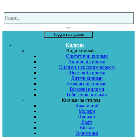
Toggle navigation
Килими
Види килимів
Синтетичні килими
Акрилові килими
Килими з високим ворсом
Шерстяні килими
Дитячі килими
Безворсові килими
Віскозні килими
Гобеленові килими
Килими за стилем
Класичний
Модерн
Прованс
Лофт
Вінтаж
Однотонні