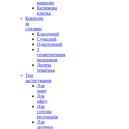
ковролін
Килимова
плитка
Ковролін
за
стилями
Класичний
Сучасний
Однотонний
З
геометричним
малюнком
Дитяча
тематика
Тип
застосування
Для
дому
Для
офісу
Для
готелів/
ресторанів
Для
дитячих