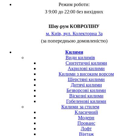
Режим роботи:
З 9:00 до 22:00 без вихідних
Шоу-рум КОВРОЛІНУ
м. Київ, вул. Колекторна 3а
(за попередньою домовленістю)
Килими
Види килимів
Синтетичні килими
Акрилові килими
Килими з високим ворсом
Шерстяні килими
Дитячі килими
Безворсові килими
Віскозні килими
Гобеленові килими
Килими за стилем
Класичний
Модерн
Прованс
Лофт
Вінтаж