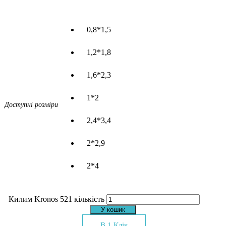
0,8*1,5
1,2*1,8
1,6*2,3
1*2
Доступні розміри
2,4*3,4
2*2,9
2*4
Килим Kronos 521 кількість
У кошик
В 1 Клік