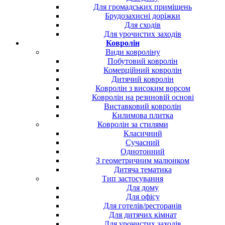
Для громадських приміщень
Брудозахисні доріжки
Для сходів
Для урочистих заходів
Ковролін
Види ковроліну
Побутовий ковролін
Комерційний ковролін
Дитячий ковролін
Ковролін з високим ворсом
Ковролін на резиновій основі
Виставковий ковролін
Килимова плитка
Ковролін за стилями
Класичний
Сучасний
Однотонний
З геометричним малюнком
Дитяча тематика
Тип застосування
Для дому
Для офісу
Для готелів/ресторанів
Для дитячих кімнат
Для урочистих заходів