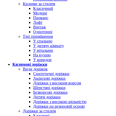
Килими за стилем
Класичний
Модерн
Прованс
Лофт
Вінтаж
Однотонні
Тип приміщення
У спальню
У дитячу кімнату
У вітальню
На кухню
У коридор
Килимові доріжки
Види доріжок
Синтетичні доріжки
Акрилові доріжки
Доріжки з високим ворсом
Шерстяні доріжки
Безворсові доріжки
Дитячі доріжки
Доріжки з високою щільністю
Доріжки на резиновій основі
Доріжки за стилем
Класичні