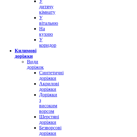
У
дитячу
кімнату
У
вітальню
На
кухню
У
коридор
Килимові
доріжки
Види
доріжок
Синтетичні
доріжки
Акрилові
доріжки
Доріжки
з
високим
ворсом
Шерстяні
доріжки
Безворсові
доріжки