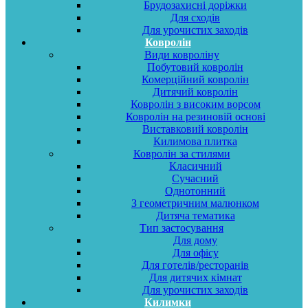
Брудозахисні доріжки
Для сходів
Для урочистих заходів
Ковролін
Види ковроліну
Побутовий ковролін
Комерційний ковролін
Дитячий ковролін
Ковролін з високим ворсом
Ковролін на резиновій основі
Виставковий ковролін
Килимова плитка
Ковролін за стилями
Класичний
Сучасний
Однотонний
З геометричним малюнком
Дитяча тематика
Тип застосування
Для дому
Для офісу
Для готелів/ресторанів
Для дитячих кімнат
Для урочистих заходів
Килимки