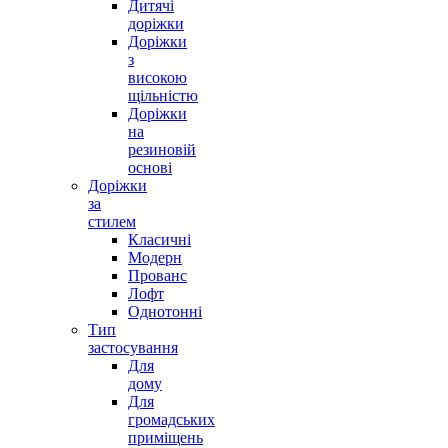
Дитячі
доріжки
Доріжки
з
високою
щільністю
Доріжки
на
резиновій
основі
Доріжки
за
стилем
Класичні
Модерн
Прованс
Лофт
Однотонні
Тип
застосування
Для
дому
Для
громадських
приміщень