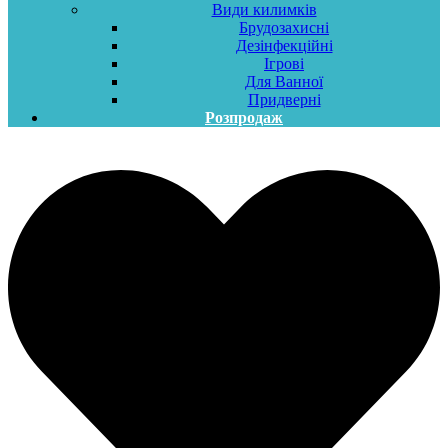
Види килимків
Брудозахисні
Дезінфекційні
Ігрові
Для Ванної
Придверні
Розпродаж
Меню