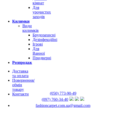
кімнат
Для
урочистих
заходів
Килимки
Види
килимків
Брудозахисні
Дезінфекційні
Ігрові
Для
Ванної
Придверні
Розпродаж
Доставка
та оплата
Повернення/
обмін
товару
(050) 773-90-49
Контакти
(097) 760-34-40
fashioncarpet.com.ua@gmail.com