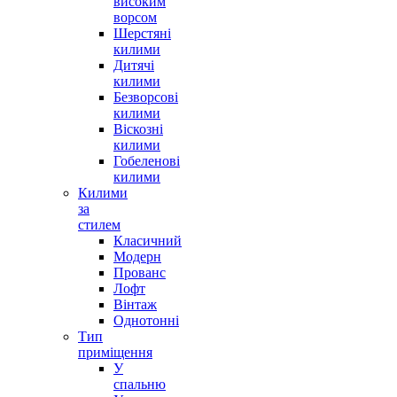
високим
ворсом
Шерстяні
килими
Дитячі
килими
Безворсові
килими
Віскозні
килими
Гобеленові
килими
Килими
за
стилем
Класичний
Модерн
Прованс
Лофт
Вінтаж
Однотонні
Тип
приміщення
У
спальню