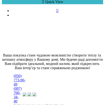
Quick View
Ваша покупка стане чудовою можливістю створити теплу та 
затишну атмосферу у Вашому домі. Ми будемо раді допомогти 
Вам підібрати ідеальний, модний килим, який підкреслить 
Ваш інтер’єр та стане справжньою родзинкою!
(050)
773-90-
49
(097)
760-
34-
40