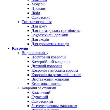
Модерн
Прованс
Лофт
Однотонні
Тип застосування
Для дому
Для громадських приміщень
Брудозахисні доріжки
Для сходів
Для урочистих заходів
Ковролін
Види ковроліну
Побутовий ковролін
Комерційний ковролін
Дитячий ковролін
Ковролін з високим ворсом
Ковролін на резиновій основі
Виставковий ковролін
Килимова плитка
Ковролін за стилями
Класичний
Сучасний
Однотонний
З геометричним малюнком