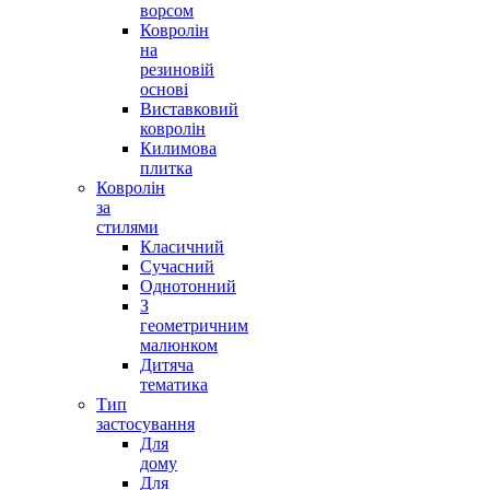
ворсом
Ковролін
на
резиновій
основі
Виставковий
ковролін
Килимова
плитка
Ковролін
за
стилями
Класичний
Сучасний
Однотонний
З
геометричним
малюнком
Дитяча
тематика
Тип
застосування
Для
дому
Для