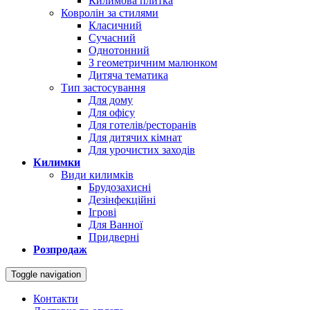
Килимова плитка
Ковролін за стилями
Класичний
Сучасний
Однотонний
З геометричним малюнком
Дитяча тематика
Тип застосування
Для дому
Для офісу
Для готелів/ресторанів
Для дитячих кімнат
Для урочистих заходів
Килимки
Види килимків
Брудозахисні
Дезінфекційні
Ігрові
Для Ванної
Придверні
Розпродаж
Toggle navigation
Контакти