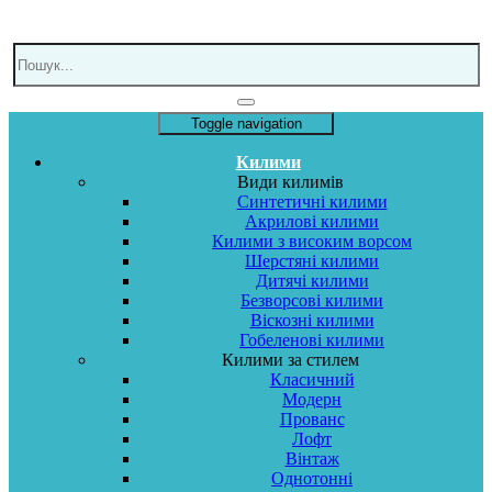
Toggle navigation
Килими
Види килимів
Синтетичні килими
Акрилові килими
Килими з високим ворсом
Шерстяні килими
Дитячі килими
Безворсові килими
Віскозні килими
Гобеленові килими
Килими за стилем
Класичний
Модерн
Прованс
Лофт
Вінтаж
Однотонні