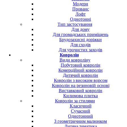
Модерн
Прованс
Лофт
Однотонні
Тип застосування
Для дому
Для громадських приміщень
Брудозахисні доріжки
Для сходів
Для урочистих заходів
Ковролін
Види ковроліну
Побутовий ковролін
Комерційний ковролін
Дитячий ковролін
Ковролін з високим ворсом
Ковролін на резиновій основі
Виставковий ковролін
Килимова плитка
Ковролін за стилями
Класичний
Сучасний
Однотонний
З геометричним малюнком
Дитяча тематика