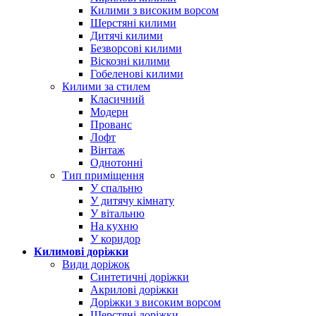
Килими з високим ворсом
Шерстяні килими
Дитячі килими
Безворсові килими
Віскозні килими
Гобеленові килими
Килими за стилем
Класичний
Модерн
Прованс
Лофт
Вінтаж
Однотонні
Тип приміщення
У спальню
У дитячу кімнату
У вітальню
На кухню
У коридор
Килимові доріжки
Види доріжок
Синтетичні доріжки
Акрилові доріжки
Доріжки з високим ворсом
Шерстяні доріжки