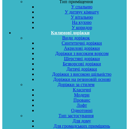
Тип приміщення
У спальню
У дитячу кімнату
У вітальню
На кухню
У коридор
Килимові доріжки
Види доріжок
Синтетичні доріжки
Акрилові доріжки
Доріжки з високим ворсом
Шерстяні доріжки
Безворсові доріжки
Дитячі доріжки
Доріжки з високою щільністю
Доріжки на резиновій основі
Доріжки за стилем
Класичні
Модерн
Прованс
Лофт
Однотонні
Тип застосування
Для дому
Для громадських приміщень