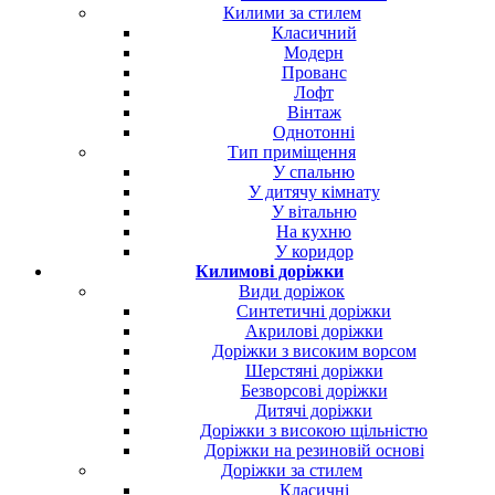
Килими за стилем
Класичний
Модерн
Прованс
Лофт
Вінтаж
Однотонні
Тип приміщення
У спальню
У дитячу кімнату
У вітальню
На кухню
У коридор
Килимові доріжки
Види доріжок
Синтетичні доріжки
Акрилові доріжки
Доріжки з високим ворсом
Шерстяні доріжки
Безворсові доріжки
Дитячі доріжки
Доріжки з високою щільністю
Доріжки на резиновій основі
Доріжки за стилем
Класичні