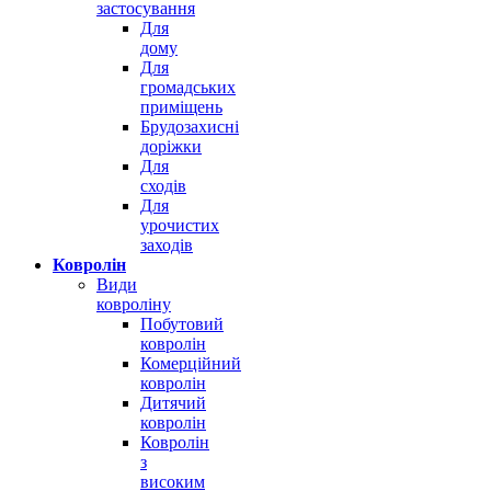
застосування
Для
дому
Для
громадських
приміщень
Брудозахисні
доріжки
Для
сходів
Для
урочистих
заходів
Ковролін
Види
ковроліну
Побутовий
ковролін
Комерційний
ковролін
Дитячий
ковролін
Ковролін
з
високим