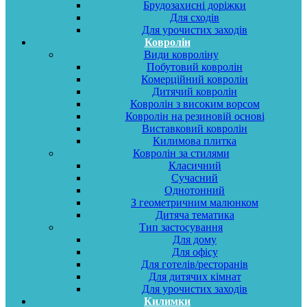
Брудозахисні доріжки
Для сходів
Для урочистих заходів
Ковролін
Види ковроліну
Побутовий ковролін
Комерційний ковролін
Дитячий ковролін
Ковролін з високим ворсом
Ковролін на резиновій основі
Виставковий ковролін
Килимова плитка
Ковролін за стилями
Класичний
Сучасний
Однотонний
З геометричним малюнком
Дитяча тематика
Тип застосування
Для дому
Для офісу
Для готелів/ресторанів
Для дитячих кімнат
Для урочистих заходів
Килимки