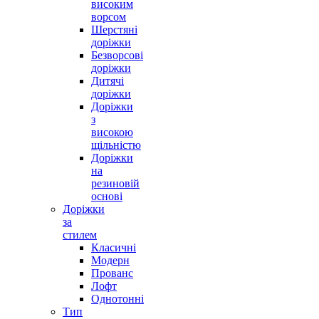
високим
ворсом
Шерстяні
доріжки
Безворсові
доріжки
Дитячі
доріжки
Доріжки
з
високою
щільністю
Доріжки
на
резиновій
основі
Доріжки
за
стилем
Класичні
Модерн
Прованс
Лофт
Однотонні
Тип