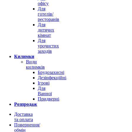
офісу
Для
готелів/
ресторанів
Для
дитячих
кімнат
Для
урочистих
заходів
Килимки
Види
килимків
Брудозахисні
Дезінфекційні
Ігрові
Для
Ванної
Придверні
Розпродаж
Доставка
та оплата
Повернення/
обмін