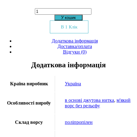
Килим
Kolibri
У кошик
11467-
140
В 1 Клік
кількість
Додаткова інформація
Доставка/оплата
Відгуки (0)
Додаткова інформація
Країна виробник
Україна
в основі джутова нитка
,
м'який
Особливості виробу
ворс без рельєфу
Склад ворсу
поліпропілен