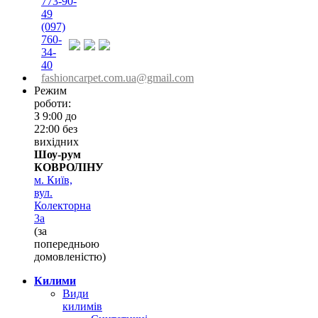
773-90-
49
(097)
760-
34-
40
fashioncarpet.com.ua@gmail.com
Режим
роботи:
З 9:00 до
22:00 без
вихідних
Шоу-рум
КОВРОЛІНУ
м. Київ,
вул.
Колекторна
3а
(за
попередньою
домовленістю)
Килими
Види
килимів