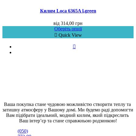
Килим Loca 6365A l.green
від
314,00
грн
Оберіть опції
Quick View
Ваша покупка стане чудовою можливістю створити теплу та 
затишну атмосферу у Вашому домі. Ми будемо раді допомогти 
Вам підібрати ідеальний, модний килим, який підкреслить 
Ваш інтер’єр та стане справжньою родзинкою!
(050)