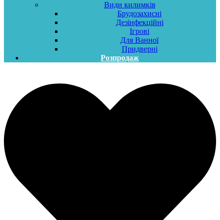
Види килимків
Брудозахисні
Дезінфекційні
Ігрові
Для Ванної
Придверні
Розпродаж
Меню