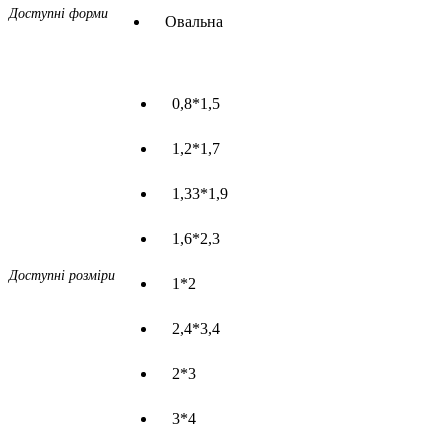
Доступні форми
Овальна
0,8*1,5
1,2*1,7
1,33*1,9
1,6*2,3
Доступні розміри
1*2
2,4*3,4
2*3
3*4