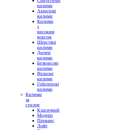
Синтетичні
килими
Акрилові
килими
Килими
з
високим
ворсом
Шерстяні
килими
Дитячі
килими
Безворсові
килими
Віскозні
килими
Гобеленові
килими
Килими
за
стилем
Класичний
Модерн
Прованс
Лофт