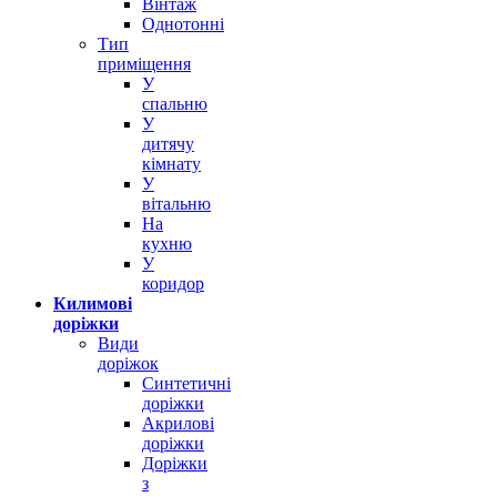
Вінтаж
Однотонні
Тип
приміщення
У
спальню
У
дитячу
кімнату
У
вітальню
На
кухню
У
коридор
Килимові
доріжки
Види
доріжок
Синтетичні
доріжки
Акрилові
доріжки
Доріжки
з