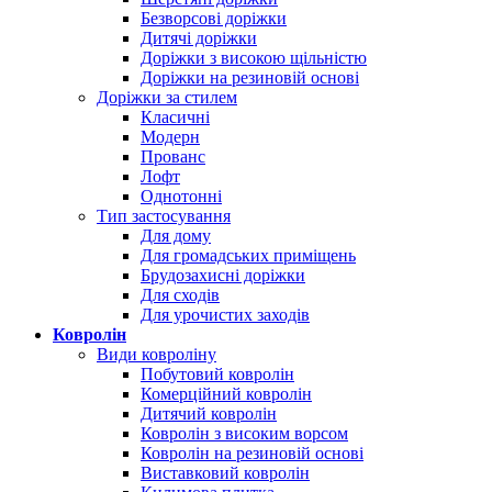
Безворсові доріжки
Дитячі доріжки
Доріжки з високою щільністю
Доріжки на резиновій основі
Доріжки за стилем
Класичні
Модерн
Прованс
Лофт
Однотонні
Тип застосування
Для дому
Для громадських приміщень
Брудозахисні доріжки
Для сходів
Для урочистих заходів
Ковролін
Види ковроліну
Побутовий ковролін
Комерційний ковролін
Дитячий ковролін
Ковролін з високим ворсом
Ковролін на резиновій основі
Виставковий ковролін